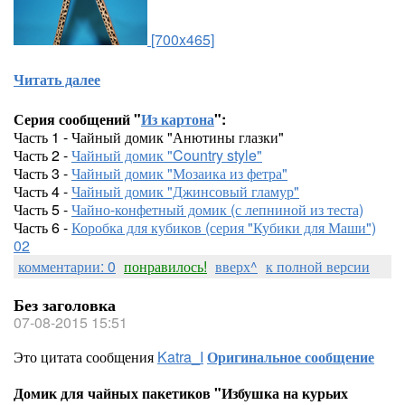
[700x465]
Читать далее
Серия сообщений "
Из картона
":
Часть 1 - Чайный домик "Анютины глазки"
Часть 2 -
Чайный домик "Country style"
Часть 3 -
Чайный домик "Мозаика из фетра"
Часть 4 -
Чайный домик "Джинсовый гламур"
Часть 5 -
Чайно-конфетный домик (с лепниной из теста)
Часть 6 -
Коробка для кубиков (серия "Кубики для Маши")
02
комментарии: 0
понравилось!
вверх^
к полной версии
Без заголовка
07-08-2015 15:51
Это цитата сообщения
Katra_I
Оригинальное сообщение
Домик для чайных пакетиков "Избушка на курьих