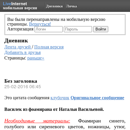
Live
Internet
Дневники
Личка
мобильная версия
Вы были перенаправлены на мобильную версию
страницы.
Вернуться!
Авторизация
Дневник
Лента друзей
/
Полная версия
Добавить в друзья
Страницы:
раньше»
Без заголовка
25-02-2016 06:45
Это цитата сообщения
клубочик
Оригинальное сообщение
Василек из фоамирана от Натальи Васильевой.
Необходимые материалы:
Фоамиран синего,
голубого или сиреневого цветов, ножницы, утюг,