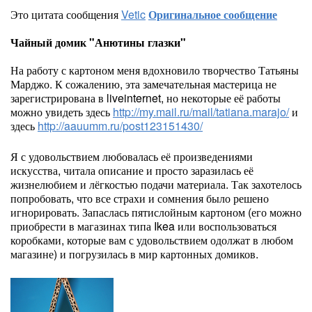
Это цитата сообщения
Vetic
Оригинальное сообщение
Чайный домик "Анютины глазки"
На работу с картоном меня вдохновило творчество Татьяны
Марджо. К сожалению, эта замечательная мастерица не
зарегистрирована в liveinternet, но некоторые её работы
можно увидеть здесь
http://my.mail.ru/mail/tatiana.marajo/
и
здесь
http://aauumm.ru/post123151430/
Я с удовольствием любовалась её произведениями
искусства, читала описание и просто заразилась её
жизнелюбием и лёгкостью подачи материала. Так захотелось
попробовать, что все страхи и сомнения было решено
игнорировать. Запаслась пятислойным картоном (его можно
приобрести в магазинах типа Ikea или воспользоваться
коробками, которые вам с удовольствием одолжат в любом
магазине) и погрузилась в мир картонных домиков.