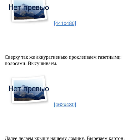
[441x480]
Сверху так же аккуратненько проклеиваем газетными
полосами. Высушиваем.
[462x480]
Далее делаем крышу нашему домику. Вырезаем картон,