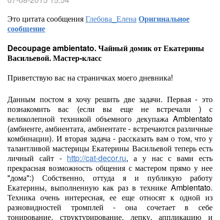
Это цитата сообщения
Глебова_Елена
Оригинальное
сообщение
Decoupage ambientato. Чайный домик от Екатерины
Васильевой. Мастер-класс
Приветствую вас на страничках моего дневника!
Данным постом я хочу решить две задачи. Первая - это
познакомить вас (если вы еще не встречали ) с
великолепной техникой объемного декупажа Ambientato
(амбиенте, амбиентата, амбиентате - встречаются различные
комбинации). И вторая задача - рассказать вам о том, что у
талантливой мастерицы Екатерины Васильевой теперь есть
личный сайт -
http://cat-decor.ru
, а у нас с вами есть
прекрасная возможность общения с мастером прямо у нее
"дома":) Собственно, оттуда я и публикую работу
Екатерины, выполненную как раз в технике Ambientato.
Техника очень интересная, ее еще относят к одной из
разновидностей тромплей - она сочетает в себе
тонирование, структурирование, лепку, аппликацию и