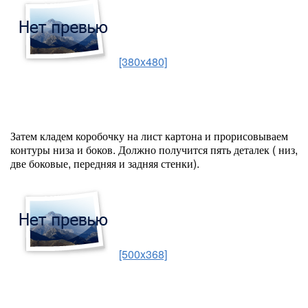
[380x480]
Затем кладем коробочку на лист картона и прорисовываем
контуры низа и боков. Должно получится пять деталек ( низ,
две боковые, передняя и задняя стенки).
[500x368]