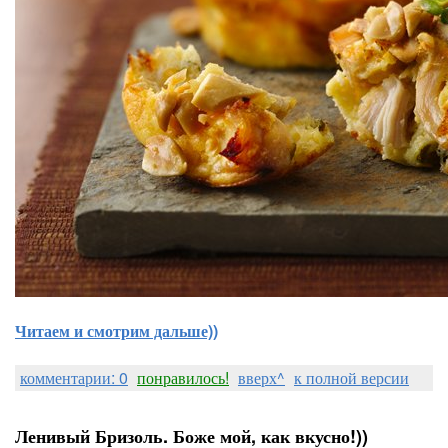
Читаем и смотрим дальше))
комментарии: 0
понравилось!
вверх^
к полной версии
Ленивый Бризоль. Боже мой, как вкусно!))