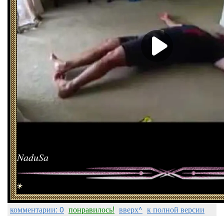
NaduSa
комментарии: 0
понравилось!
вверх^
к полной версии