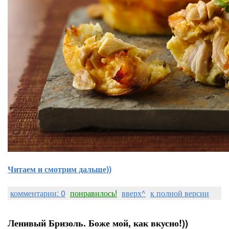
Читаем и смотрим дальше))
комментарии: 0
понравилось!
вверх^
к полной версии
Ленивый Бризоль. Боже мой, как вкусно!))