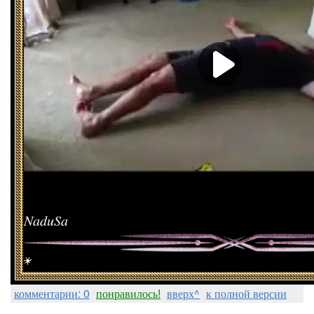
NaduSa
комментарии: 0
понравилось!
вверх^
к полной версии