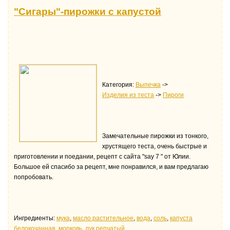
"Сигары"-пирожки с капустой
Категория:
Выпечка
->
Изделия из теста
->
Пироги
Замечательные пирожки из тонкого,
хрустящего теста, очень быстрые и
приготовлении и поедании, рецепт с сайта "say 7 " от Юлии.
Большое ей спасибо за рецепт, мне понравился, и вам предлагаю
попробовать.
Ингредиенты:
мука
,
масло растительное
,
водa
,
соль
,
капуста
белокочанная
,
морковь
,
лук репчатый
.