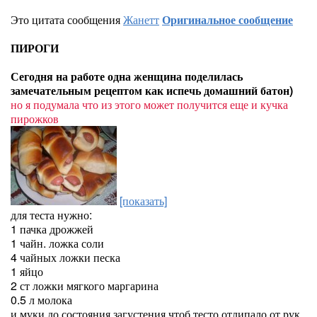
Это цитата сообщения
Жанетт
Оригинальное сообщение
ПИРОГИ
Сегодня на работе одна женщина поделилась
замечательным рецептом как испечь домашний батон)
но я подумала что из этого может получится еще и кучка
пирожков
[показать]
для теста нужно:
1 пачка дрожжей
1 чайн. ложка соли
4 чайных ложки песка
1 яйцо
2 ст ложки мягкого маргарина
0.5 л молока
и муки до состояния загустения чтоб тесто отлипало от рук