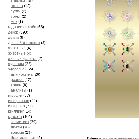
тапочки
(15)
пальто
(13)
сумки
(2)
уроки
(2)
мех
(1)
гадание онлайн
(66)
декор
(390)
детям
(9)
для собак и кошек
(3)
животные
(6)
животные
(4)
жизнь и красота
(2)
журналы
(22)
здоровье
(124)
диагностика
(26)
разное
(12)
травы
(8)
анализы
(1)
игрушки
(57)
интересное
(44)
интерьер
(71)
квиллинг
(14)
красота
(404)
косметика
(39)
диеты
(30)
волосы
(29)
беременность
(2)
Рубрики:
все для оформления сай