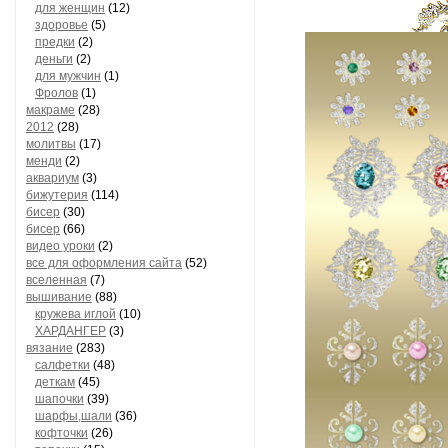
для женщин
(12)
здоровье
(5)
предки
(2)
деньги
(2)
для мужчин
(1)
Фролов
(1)
макраме
(28)
2012
(28)
молитвы
(17)
менди
(2)
аквариум
(3)
бижутерия
(114)
бисер
(30)
бисер
(66)
видео уроки
(2)
все для оформления сайта
(52)
вселенная
(7)
вышивание
(88)
кружева иглой
(10)
ХАРДАНГЕР
(3)
вязание
(283)
салфетки
(48)
деткам
(45)
шапочки
(39)
шарфы,шали
(36)
кофточки
(26)