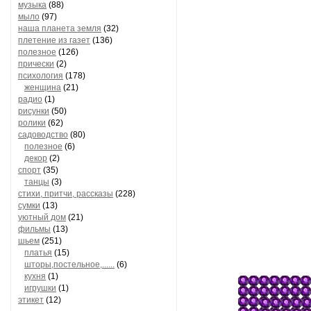
музыка
(88)
мыло
(97)
наша планета земля
(32)
плетение из газет
(136)
полезное
(126)
прически
(2)
психология
(178)
женщина
(21)
радио
(1)
рисунки
(50)
ролики
(62)
садоводство
(80)
полезное
(6)
декор
(2)
спорт
(35)
танцы
(3)
стихи, притчи, рассказы
(228)
сумки
(13)
уютный дом
(21)
фильмы
(13)
шьем
(251)
платья
(15)
шторы,постельное,......
(6)
кухня
(1)
игрушки
(1)
этикет
(12)