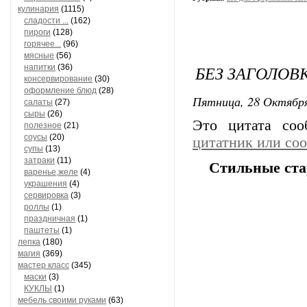
кулинария
(1115)
сладости ...
(162)
пироги
(128)
горячее...
(96)
мясные
(56)
БЕЗ ЗАГОЛОВ
напитки
(36)
консервирование
(30)
оформление блюд
(28)
Пятница, 28 Октября
салаты
(27)
сыры
(26)
Это цитата со
полезное
(21)
соусы
(20)
цитатник или со
супы
(13)
затраки
(11)
Стильные ста
варенье,желе
(4)
украшения
(4)
сервировка
(3)
роллы
(1)
праздничная
(1)
паштеты
(1)
лепка
(180)
магия
(369)
мастер класс
(345)
маски
(3)
КУКЛЫ
(1)
мебель своими руками
(63)