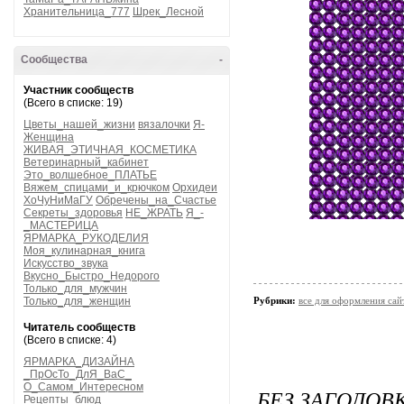
Хранительница_777
Шрек_Лесной
Сообщества
-
Участник сообществ
(Всего в списке: 19)
Цветы_нашей_жизни
вязалочки
Я-
Женщина
ЖИВАЯ_ЭТИЧНАЯ_КОСМЕТИКА
Ветеринарный_кабинет
Это_волшебное_ПЛАТЬЕ
Вяжем_спицами_и_крючком
Орхидеи
ХоЧуНиМаГУ
Обречены_на_Счастье
Секреты_здоровья
НЕ_ЖРАТЬ
Я_-
_МАСТЕРИЦА
ЯРМАРКА_РУКОДЕЛИЯ
Моя_кулинарная_книга
Искусство_звука
Вкусно_Быстро_Недорого
Только_для_мужчин
Только_для_женщин
Рубрики:
все для оформления сай
Читатель сообществ
(Всего в списке: 4)
ЯРМАРКА_ДИЗАЙНА
_ПрОсТо_ДлЯ_ВаС_
О_Самом_Интересном
БЕЗ ЗАГОЛОВ
Рецепты_блюд