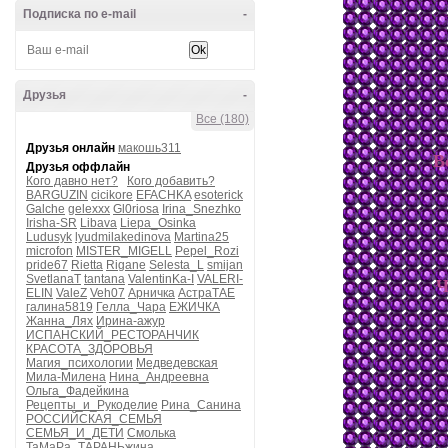
Подписка по e-mail
-
Друзья
-
Все (180)
Друзья онлайн
макошь311
В
Друзья оффлайн
Кого давно нет?
Кого добавить?
BARGUZIN
cicikore
EFACHKA
esoterick
Galche
gelexxx
Gl0riosa
Irina_Snezhko
Irisha-SR
Libava
Liepa_Osinka
Ludusyk
lyudmilakedinova
Martina25
microfon
MISTER_MIGELL
Pepel_Rozi
pride67
Rietta
Rigane
Selesta_L
smijan
SvetlanaT
tantana
ValentinKa-I
VALERI-
Ч
ELIN
ValeZ
Veh07
Арничка
АстраТАЕ
галина5819
Гелла_Чара
ЕЖИЧКА
Жанна_Лях
Ирина-ажур
ИСПАНСКИЙ_РЕСТОРАНЧИК
КРАСОТА_ЗДОРОВЬЯ
Магия_психологии
Медведевская
Мила-Милена
Нина_Андреевна
Ольга_Фадейкина
Рецепты_и_Рукоделие
Рина_Санина
РОССИЙСКАЯ_СЕМЬЯ
СЕМЬЯ_И_ДЕТИ
Смолька
ТаМаРа_ТАРАНЬжина