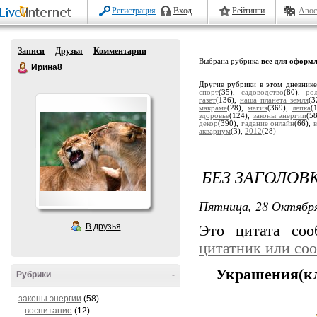
Регистрация
Вход
Рейтинги
Авос
Записи
Друзья
Комментарии
Выбрана рубрика
все для оформл
Ирина8
Другие рубрики в этом дневник
спорт
(35),
садоводство
(80),
ро
газет
(136),
наша планета земля
(3
макраме
(28),
магия
(369),
лепка
(
здоровье
(124),
законы энергии
(5
декор
(390),
гадание онлайн
(66),
в
аквариум
(3),
2012
(28)
БЕЗ ЗАГОЛОВ
Пятница, 28 Октября
В друзья
Это цитата со
цитатник или со
Украшения(кл
Рубрики
-
законы энергии
(58)
воспитание
(12)