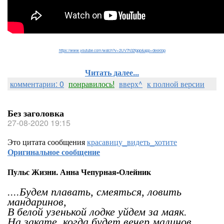
https://www.youtube.com/watch?v=2UV7h32fgqo&app=desktop
Читать далее...
комментарии: 0
понравилось!
вверх^
к полной версии
Без заголовка
27-08-2020 19:15
Это цитата сообщения
красавицу_видеть_хотите
Оригинальное сообщение
Пульс Жизни. Анна Чепурная-Олейник
....Будем плавать, смеяться, ловить
мандаринов,
В белой узенькой лодке уйдем за маяк.
На закате, когда будет вечер малинов,