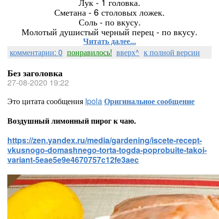
Лук - 1 головка.
Сметана - 6 столовых ложек.
Соль - по вкусу.
Молотый душистый черный перец - по вкусу.
Читать далее...
комментарии: 0
понравилось!
вверх^
к полной версии
Без заголовка
27-08-2020 19:22
Это цитата сообщения
Ipola
Оригинальное сообщение
Воздушный лимонный пирог к чаю.
https://zen.yandex.ru/media/gardening/iscete-recept-
vkusnogo-domashnego-torta-togda-poprobuite-takoi-
variant-5eae5e9e4670757c12fe3aec