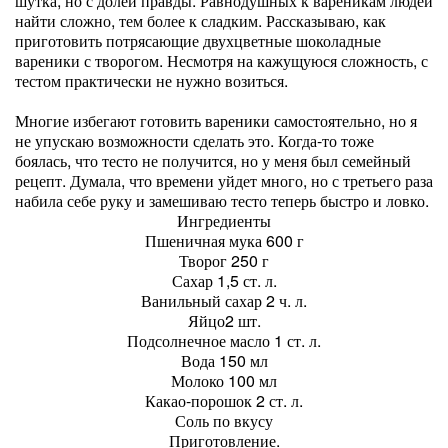
шутка, но с долей правды. Равнодушных к вареникам людей
найти сложно, тем более к сладким. Рассказываю, как
приготовить потрясающие двухцветные шоколадные
вареники с творогом. Несмотря на кажущуюся сложность, с
тестом практически не нужно возиться.
Многие избегают готовить вареники самостоятельно, но я
не упускаю возможности сделать это. Когда-то тоже
боялась, что тесто не получится, но у меня был семейный
рецепт. Думала, что времени уйдет много, но с третьего раза
набила себе руку и замешиваю тесто теперь быстро и ловко.
Ингредиенты
Пшеничная мука 600 г
Творог 250 г
Сахар 1,5 ст. л.
Ванильный сахар 2 ч. л.
Яйцо2 шт.
Подсолнечное масло 1 ст. л.
Вода 150 мл
Молоко 100 мл
Какао-порошок 2 ст. л.
Соль по вкусу
Приготовление.