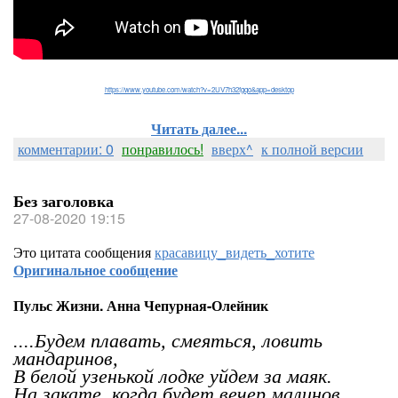
https://www.youtube.com/watch?v=2UV7h32fgqo&app=desktop
Читать далее...
комментарии: 0
понравилось!
вверх^
к полной версии
Без заголовка
27-08-2020 19:15
Это цитата сообщения
красавицу_видеть_хотите
Оригинальное сообщение
Пульс Жизни. Анна Чепурная-Олейник
....Будем плавать, смеяться, ловить
мандаринов,
В белой узенькой лодке уйдем за маяк.
На закате, когда будет вечер малинов,