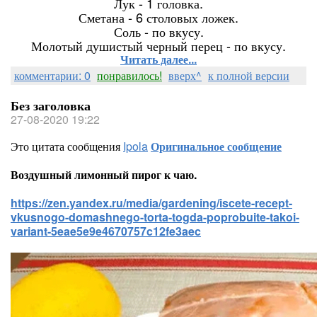
Лук - 1 головка.
Сметана - 6 столовых ложек.
Соль - по вкусу.
Молотый душистый черный перец - по вкусу.
Читать далее...
комментарии: 0
понравилось!
вверх^
к полной версии
Без заголовка
27-08-2020 19:22
Это цитата сообщения
Ipola
Оригинальное сообщение
Воздушный лимонный пирог к чаю.
https://zen.yandex.ru/media/gardening/iscete-recept-
vkusnogo-domashnego-torta-togda-poprobuite-takoi-
variant-5eae5e9e4670757c12fe3aec