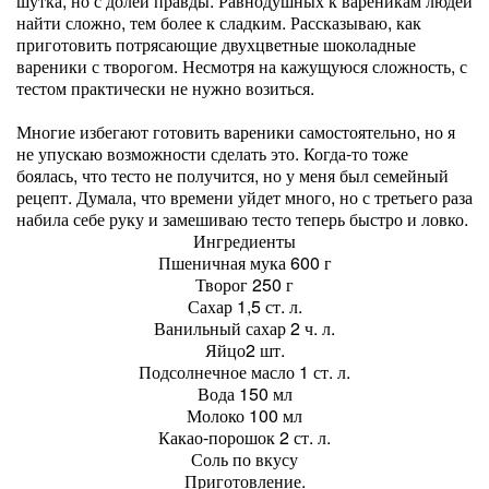
шутка, но с долей правды. Равнодушных к вареникам людей
найти сложно, тем более к сладким. Рассказываю, как
приготовить потрясающие двухцветные шоколадные
вареники с творогом. Несмотря на кажущуюся сложность, с
тестом практически не нужно возиться.
Многие избегают готовить вареники самостоятельно, но я
не упускаю возможности сделать это. Когда-то тоже
боялась, что тесто не получится, но у меня был семейный
рецепт. Думала, что времени уйдет много, но с третьего раза
набила себе руку и замешиваю тесто теперь быстро и ловко.
Ингредиенты
Пшеничная мука 600 г
Творог 250 г
Сахар 1,5 ст. л.
Ванильный сахар 2 ч. л.
Яйцо2 шт.
Подсолнечное масло 1 ст. л.
Вода 150 мл
Молоко 100 мл
Какао-порошок 2 ст. л.
Соль по вкусу
Приготовление.