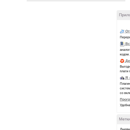
Прил
От
Переро
Вс
аналог
кодом.
Де
Выгодн
плати 
Я 
Плагин
системн
со вкл
Прог
Удобна
Метк
Дневн