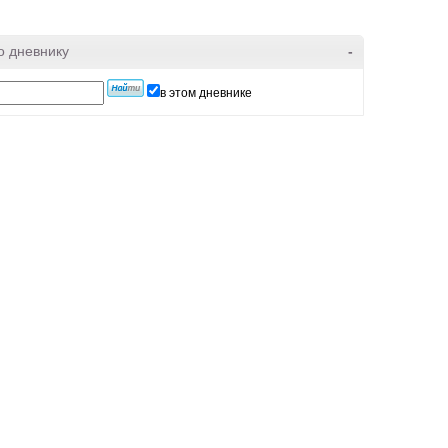
о дневнику
-
в этом дневнике