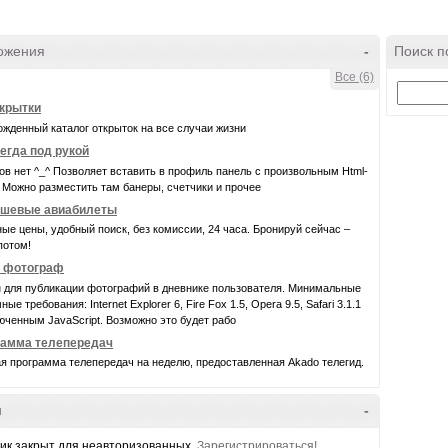
ожения
-
Поиск п
Все (6)
крытки
жденный каталог открыток на все случаи жизни
егда под рукой
ов нет ^_^ Позволяет вставить в профиль панель с произвольным Html-
 Можно разместить там банеры, счетчики и прочее
шевые авиабилеты
ые цены, удобный поиск, без комиссии, 24 часа. Бронируй сейчас –
потом!
- фотограф
 для публикации фотографий в дневнике пользователя. Минимальные
ые требования: Internet Explorer 6, Fire Fox 1.5, Opera 9.5, Safari 3.1.1
юченным JavaScript. Возможно это будет рабо
рамма телепередач
я программа телепередач на неделю, предоставленная Akado телегид.
и
-
ик закрыт для неавторизованных.
Зарегистрироваться!