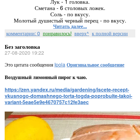
Лук - 1 головка.
Сметана - 6 столовых ложек.
Соль - по вкусу.
Молотый душистый черный перец - по вкусу.
Читать далее...
комментарии: 0
понравилось!
вверх^
к полной версии
Без заголовка
27-08-2020 19:22
Это цитата сообщения
Ipola
Оригинальное сообщение
Воздушный лимонный пирог к чаю.
https://zen.yandex.ru/media/gardening/iscete-recept-
vkusnogo-domashnego-torta-togda-poprobuite-takoi-
variant-5eae5e9e4670757c12fe3aec