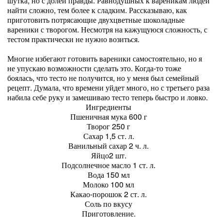
шутка, но с долей правды. Равнодушных к вареникам людей
найти сложно, тем более к сладким. Рассказываю, как
приготовить потрясающие двухцветные шоколадные
вареники с творогом. Несмотря на кажущуюся сложность, с
тестом практически не нужно возиться.
Многие избегают готовить вареники самостоятельно, но я
не упускаю возможности сделать это. Когда-то тоже
боялась, что тесто не получится, но у меня был семейный
рецепт. Думала, что времени уйдет много, но с третьего раза
набила себе руку и замешиваю тесто теперь быстро и ловко.
Ингредиенты
Пшеничная мука 600 г
Творог 250 г
Сахар 1,5 ст. л.
Ванильный сахар 2 ч. л.
Яйцо2 шт.
Подсолнечное масло 1 ст. л.
Вода 150 мл
Молоко 100 мл
Какао-порошок 2 ст. л.
Соль по вкусу
Приготовление.