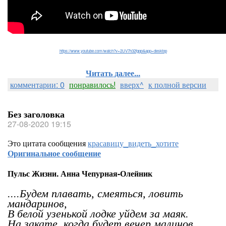
https://www.youtube.com/watch?v=2UV7h32fgqo&app=desktop
Читать далее...
комментарии: 0
понравилось!
вверх^
к полной версии
Без заголовка
27-08-2020 19:15
Это цитата сообщения
красавицу_видеть_хотите
Оригинальное сообщение
Пульс Жизни. Анна Чепурная-Олейник
....Будем плавать, смеяться, ловить
мандаринов,
В белой узенькой лодке уйдем за маяк.
На закате, когда будет вечер малинов,