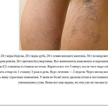
20 г коры березы, 20 г ко­ры дуба, 20 г семян конского кашта­на, 50 г исландског
орня ревеня, 30 г цветков бес­смертника. Все компоненты измель­чить и хороше
а 0,5 л кипятка и ставила на огонь. Ва­рится все это 5 минут, после чего надо с
ть отвар по 1 стакану 3 раза в день. Курс лечения — 2 недели. Через месяц мо
ь вижу серьезные изменения. У меня не болят ноги, прошли отеки и постоянное
уменьшились узлы. Вены все еще видны, но они уже не так высту