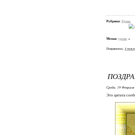
Рубрики:
Уроки
Метки:
уроки
Понравилось:
4 польз
ПОЗДРАВ
Среда, 19 Февраля 
Это цитата соо