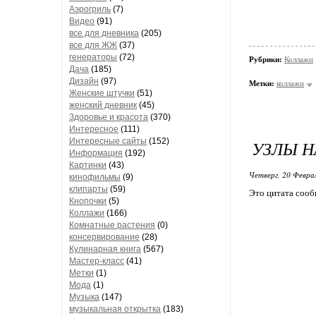
Аэрогриль
(7)
Видео
(91)
все для дневника
(205)
все для ЖЖ
(37)
генераторы
(72)
Рубрики:
Коллажи
Дача
(185)
Дизайн
(97)
Метки:
коллажи
Женские штучки
(51)
женский дневник
(45)
Здоровье и красота
(370)
Интересное
(111)
Интересные сайты
(152)
УЗЛЫ 
Информация
(192)
Картинки
(43)
Четверг, 20 Феврал
кинофильмы
(9)
клипарты
(59)
Это цитата соо
Кнопочки
(5)
Коллажи
(166)
Комнатные растения
(0)
консервирование
(28)
Кулинарная книга
(567)
Мастер-класс
(41)
Метки
(1)
Мода
(1)
Музыка
(147)
музыкальная открытка
(183)