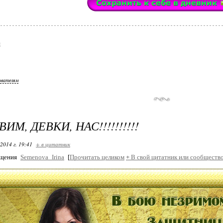
ователям
ИМ, ДЕВКИ, НАС!!!!!!!!!!
2014 г. 19:41
+ в цитатник
бщения
Semenova_Irina
[
Прочитать целиком
+
В свой цитатник или сообщество