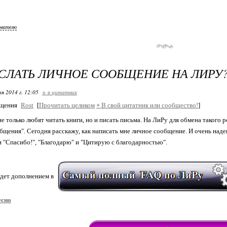
ователю
СЛАТЬ ЛИЧНОЕ СООБЩЕНИЕ НА ЛИРУ
я 2014 г. 12:05
+ в цитатник
бщения
Rost
[
Прочитать целиком
+
В свой цитатник или сообщество!
]
е только любят читать книги, но и писать письма. На ЛиРу для обмена такого
бщения". Сегодня расскажу, как написать мне личное сообщение. И очень надеюс
 "Спасибо!", "Благодарю" и "Цитирую с благодарностью".
удет дополнением в
есно