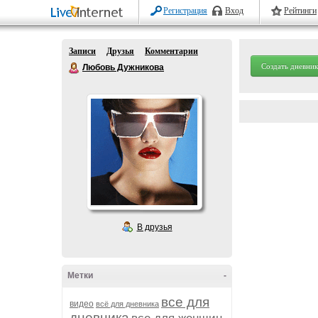
Регистрация
Вход
Рейтинги
Записи
Друзья
Комментарии
Создать дневник
Любовь Дужникова
В друзья
Метки
-
все для
видео
всё для дневника
дневника