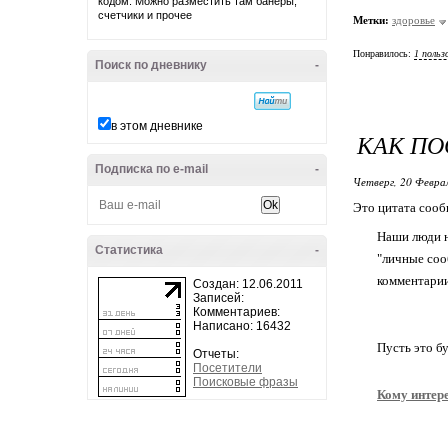
кодом. Можно разместить там банеры,
счетчики и прочее
Метки:
здоровье
Понравилось:
1 польз
Поиск по дневнику
-
в этом дневнике
КАК ПО
Подписка по e-mail
-
Четверг, 20 Феврал
Это цитата соо
Наши люди н
Статистика
-
"личные соо
комментарии
Создан: 12.06.2011
Записей:
Комментариев:
Написано: 16432
Пусть это б
Отчеты:
Посетители
Поисковые фразы
Кому интер