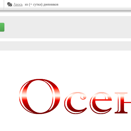
Авось
из (+ сутки) дневников