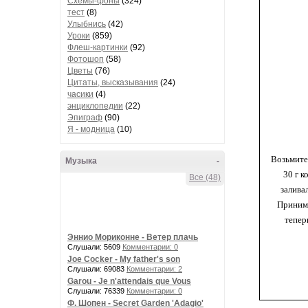
Схемы-фоны
(324)
тест
(8)
Улыбнись
(42)
Уроки
(859)
Флеш-картинки
(92)
Фотошоп
(58)
Цветы
(76)
Цитаты, высказывания
(24)
часики
(4)
энциклопедии
(22)
Эпиграф
(90)
Я - модница
(10)
Возьмите 
Музыка
-
30 г к
Все (48)
заливал
Принима
тепер
Эннио Мориконне - Ветер плачь
Слушали: 5609
Комментарии: 0
Joe Cocker - My father's son
Слушали: 69083
Комментарии: 2
Garou - Je n'attendais que Vous
Слушали: 76339
Комментарии: 0
Ф. Шопен - Secret Garden 'Adagio'