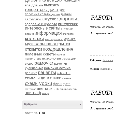
все для женщин
выпечка
все для жж
генераторы
дача
дача,
дизайн
полезные советы
десерт
РАБОТА
здоровье
закуски
заготовки
интересное
здоровье и красота
Четверг, 20 Феврал
интересные сайты
интерьер,
информация
Это цитата соо
дизайн
клипарты
коллажи
музыка
мастер-класс
музыкальная открытка
поздравления
открытки
полезные советы
поэзия
психология
рамка для
приветствие
Рубрики:
Коллажи
рамочки
рамочки
видео
рамочки летние
кулинарные
Метки:
коллажи
рецепты
салаты
религия
стихи
семья и дети
схема
уроки
схемы
флеш
фото
цветы
цитаты
фотошоп
энциклопедии
РАБОТА
эпиграф
юмор
Четверг, 20 Феврал
Рубрики
-
Это цитата соо
Аватарки
(18)