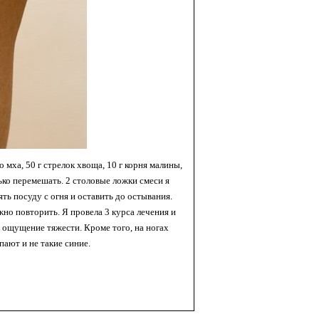
о мха, 50 г стре­лок хвоща, 10 г корня малины,
нько перемешать. 2 столовые ложки смеси я
нять посуду с огня и оставить до остывания.
жно по­вторить. Я провела 3 курса лечения и
 ощущение тяжести. Кро­ме того, на ногах
пают и не такие синие.