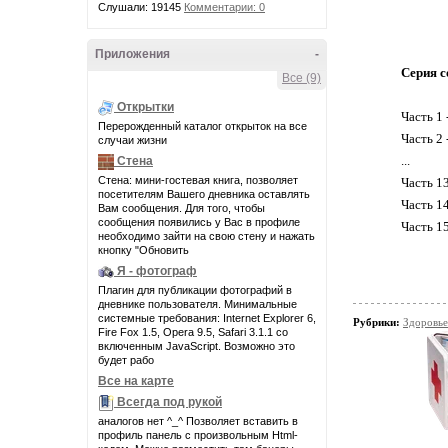
Слушали: 19145
Комментарии: 0
Приложения
-
Серия с
Все (9)
Открытки
Часть 1 
Перерожденный каталог открыток на все
Часть 2 
случаи жизни
...
Стена
Стена: мини-гостевая книга, позволяет
Часть 1
посетителям Вашего дневника оставлять
Часть 1
Вам сообщения. Для того, чтобы
сообщения появились у Вас в профиле
Часть 1
необходимо зайти на свою стену и нажать
кнопку "Обновить
Я - фотограф
Плагин для публикации фотографий в
дневнике пользователя. Минимальные
системные требования: Internet Explorer 6,
Рубрики:
Здоровье
Fire Fox 1.5, Opera 9.5, Safari 3.1.1 со
включенным JavaScript. Возможно это
будет рабо
Все на карте
Всегда под рукой
аналогов нет ^_^ Позволяет вставить в
профиль панель с произвольным Html-