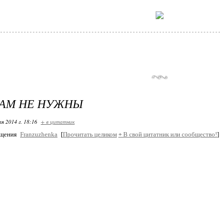
НАМ НЕ НУЖНЫ
я 2014 г. 18:16
+ в цитатник
бщения
Franzuzhenka
[
Прочитать целиком
+
В свой цитатник или сообщество!
]