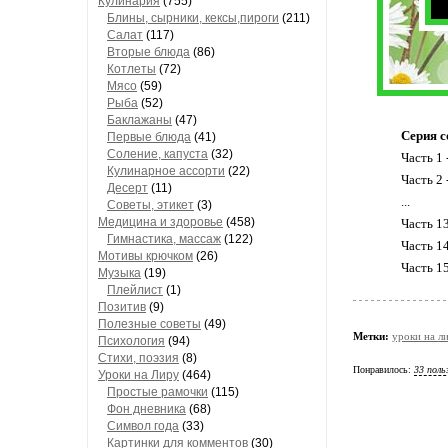
Кулинария
(755)
Блины, сырники, кексы,пироги
(211)
Салат
(117)
Вторые блюда
(86)
Котлеты
(72)
Мясо
(59)
Рыба
(52)
Баклажаны
(47)
Серия с
Первые блюда
(41)
Соление, капуста
(32)
Часть 1 
Кулинарное ассорти
(22)
Часть 2 
Десерт
(11)
...
Советы, этикет
(3)
Медицина и здоровье
(458)
Часть 1
Гимнастика, массаж
(122)
Часть 1
Мотивы крючком
(26)
Часть 1
Музыка
(19)
Плейлист
(1)
Позитив
(9)
Полезные советы
(49)
Метки:
уроки на л
Психология
(94)
Стихи, поэзия
(8)
Понравилось:
33 поль
Уроки на Лиру
(464)
Простые рамочки
(115)
Фон дневника
(68)
Символ года
(33)
Картинки для комментов
(30)