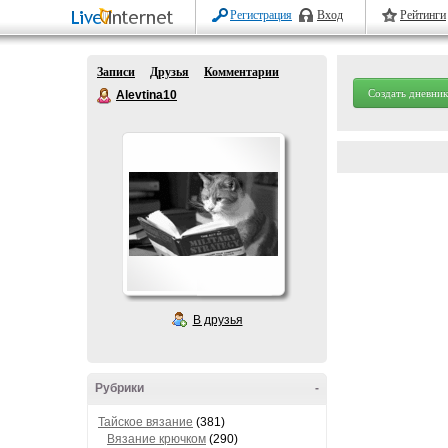
Регистрация
Вход
Рейтинги
Записи
Друзья
Комментарии
Создать дневник
Alevtina10
В друзья
Рубрики
-
Тайское вязание
(381)
Вязание крючком
(290)