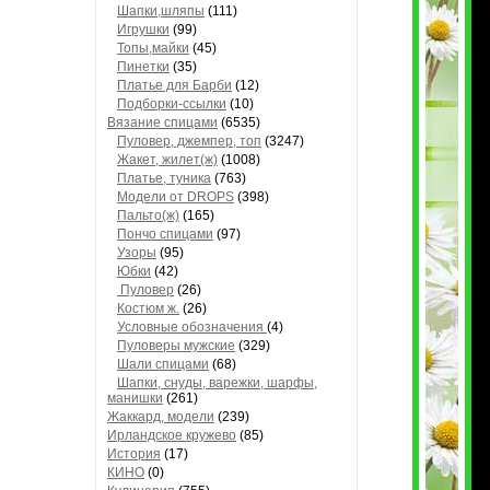
Шапки,шляпы
(111)
Игрушки
(99)
Топы,майки
(45)
Пинетки
(35)
Платье для Барби
(12)
Подборки-ссылки
(10)
Вязание спицами
(6535)
Пуловер, джемпер, топ
(3247)
Жакет, жилет(ж)
(1008)
Платье, туника
(763)
Модели от DROPS
(398)
Пальто(ж)
(165)
Пончо спицами
(97)
Узоры
(95)
Юбки
(42)
Пуловер
(26)
Костюм ж.
(26)
Условные обозначения
(4)
Пуловеры мужские
(329)
Шали спицами
(68)
Шапки, снуды, варежки, шарфы,
манишки
(261)
Жаккард, модели
(239)
Ирландское кружево
(85)
История
(17)
КИНО
(0)