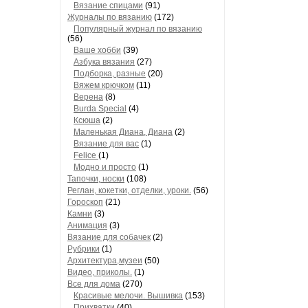
Вязание спицами
(91)
Журналы по вязанию
(172)
Популярный журнал по вязанию
(56)
Ваше хобби
(39)
Азбука вязания
(27)
Подборка, разные
(20)
Вяжем крючком
(11)
Верена
(8)
Burda Special
(4)
Ксюша
(2)
Маленькая Диана, Диана
(2)
Вязание для вас
(1)
Felice
(1)
Модно и просто
(1)
Тапочки, носки
(108)
Реглан, кокетки, отделки, уроки.
(56)
Гороскоп
(21)
Камни
(3)
Анимация
(3)
Вязание для собачек
(2)
Рубрики
(1)
Архитектура,музеи
(50)
Видео, приколы.
(1)
Все для дома
(270)
Красивые мелочи. Вышивка
(153)
Прихватки
(40)