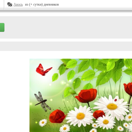
Авось
из (+ сутки) дневников