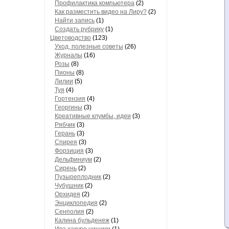
Профилактика компьютера
(2)
Как разместить видео на Лиру?
(2)
Найти запись
(1)
Создать рубрику
(1)
Цветоводство
(123)
Уход, полезные советы
(26)
Журналы
(16)
Розы
(8)
Пионы
(8)
Лилии
(5)
Туя
(4)
Гортензия
(4)
Георгины
(3)
Креативные клумбы, идеи
(3)
Рябчик
(3)
Герань
(3)
Спирея
(3)
Форзиция
(3)
Дельфиниум
(2)
Сирень
(2)
Пузыреплодник
(2)
Чубушник
(2)
Орхидея
(2)
Энциклопедия
(2)
Сенполия
(2)
Калина бульденеж
(1)