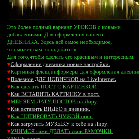
Это более полный вариант УРОКОВ с новыми
добавлениями. Для оформления вашего
ДНЕВНИКА. Здесь всё самое необходимое,
что может вам понадобиться.
Для того,чтобы сделать его красивым и интересным.
♥
Оформление дневника новые настройки.
♥
Картинки флеш,информеры для оформления дневни
♥
Полезное ДЛЯ НОВИЧКОВ на LiveInternet.
♥
Как сделать ПОСТ С КАРТИНКОЙ
♥
Как ВСТАВИТЬ КАРТИНКУ в пост.
♥
МЕНЯЕМ ДАТУ ПОСТОВ на Лиру.
♥
Как вставить ВИДЕО в дневник.
♥
Как ЦИТИРОВАТЬ ЧУЖОЙ пост.
♥
Как загрузить МУЗЫКУ к себе на Лиру.
♥
УЧИМСЯ сами ДЕЛАТЬ свои РАМОЧКИ.
ЗДЕСЬ далее...