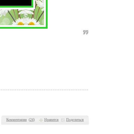
Комментарии
(
24
)
Нравится
Поделиться