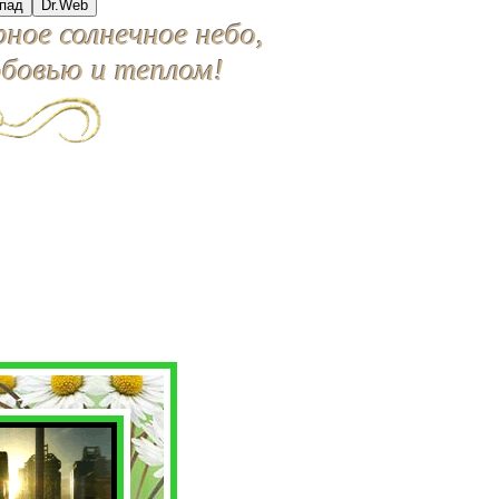
пад
Dr.Web
ное солнечное небо,
юбовью и теплом!