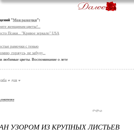
щений "
Мои рамочки
":
ите женщинам цветы!...
сто Псаки... "Кривое зеркало" USA
остые рамочки с тенью
омню, горжусь, не забуду...
ои любимые цветы. Воспоминание о лете
умба
дом
ьзователям
АН УЗОРОМ ИЗ КРУПНЫХ ЛИСТЬЕВ