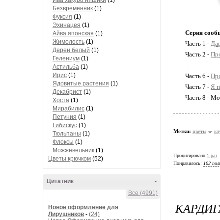
Ива хакуро нишики
(1)
Безвременник
(1)
Фуксия
(1)
Эхинацея
(1)
Серия сооб
Айва японская
(1)
Жимолость
(1)
Часть 1 -
Дар
Дерен белый
(1)
Часть 2 -
Про
Гелениум
(1)
...
Астильба
(1)
Ирис
(1)
Часть 6 -
Пр
Ядовитые растения
(1)
Часть 7 -
Я п
Декабрист
(1)
Часть 8 - М
Хоста
(1)
Мирабилис
(1)
Петуния
(1)
Гибискус
(1)
Метки:
цветы
кл
Тюльпаны
(1)
Флоксы
(1)
Можжевельник
(1)
Процитировано
1 раз
Цветы крючком
(52)
Понравилось:
102 пол
Цитатник
-
Все (4991)
КАРДИГ
Новое оформление для
Лирушников
-
(24)