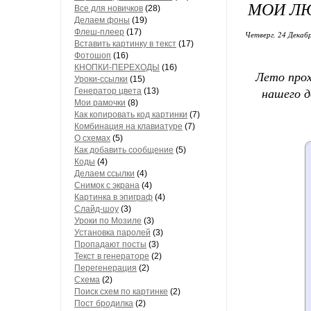
МОИ ЛЮ
Все для новичков
(28)
Делаем фоны
(19)
Флеш-плеер
(17)
Четверг, 24 Декабр
Вставить картинку в текст
(17)
Фотошоп
(16)
КНОПКИ-ПЕРЕХОДЫ
(16)
Лето прох
Уроки-ссылки
(15)
Генератор цвета
(13)
нашего д
Мои рамочки
(8)
Как копировать код картинки
(7)
Комбинация на клавиатуре
(7)
О схемах
(5)
Как добавить сообщение
(5)
Коды
(4)
Делаем ссылки
(4)
Снимок с экрана
(4)
Картинка в эпиграф
(4)
Слайд-шоу
(3)
Уроки по Мозиле
(3)
Установка паролей
(3)
Пропадают посты
(3)
Текст в генераторе
(2)
Перегенерация
(2)
Схема
(2)
Поиск схем по картинке
(2)
Пост бродилка
(2)