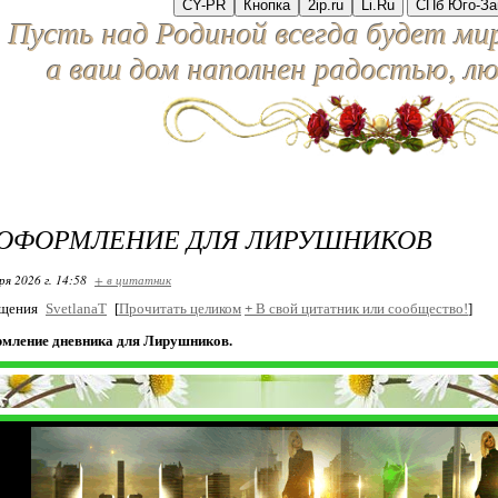
CY-PR
Кнопка
2ip.ru
Li.Ru
СПб Юго-За
Пусть над Родиной всегда будет мир
а ваш дом наполнен радостью, л
 ОФОРМЛЕНИЕ ДЛЯ ЛИРУШНИКОВ
ря 2026 г. 14:58
+ в цитатник
бщения
SvetlanaT
[
Прочитать целиком
+
В свой цитатник или сообщество!
]
мление дневника для Лирушников.