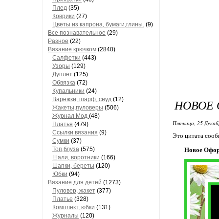
Плед
(35)
Коврики
(27)
Цветы из капрона, бумаги,глины.
(9)
Все познавательное
(29)
Разное
(22)
Вязание крючком
(2840)
Салфетки
(443)
Узоры
(129)
Дуплет
(125)
Обвязка
(72)
Купальники
(24)
Варежки, шарф, снуд
(12)
НОВОЕ
Жакеты,пуловеры
(506)
Журнал Мод
(48)
Пятница, 25 Декаб
Платья
(479)
Ссылки вязания
(9)
Это цитата соо
Сумки
(37)
Топ,блуза
(575)
Новое Офор
Шали, воротники
(166)
Шапки, береты
(120)
Юбки
(94)
Вязание для детей
(1273)
Пуловер, жакет
(377)
Платье
(328)
Комплект, юбки
(131)
Журналы
(120)