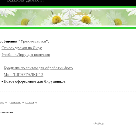
SvetlanaT
ообщений "
Уроки-ссылки
":
-
Список уроков на Лиру
-
Учебник Лиру для новичков
3 -
Бродилка по сайтам для обработки фото
4 -
Мои "ШПАРГАЛКИ"-2
5 - Новое оформление для Лирушников
иру
дневник
схема
зователям