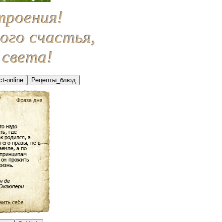
троения!
ого счастья,
 света!
t-online
Рецепты_блюд