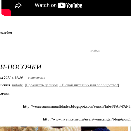
еоальбом
КИ-НОСОЧКИ
ря 2011 г. 19:36
+ в цитатник
бщения
milade
[
Прочитать целиком
+
В свой цитатник или сообщество!
]
сочки
http://veraesuasmanualidades.blogspot.com/search/label/PAP
http://www.liveinternet.ru/users/veraxangai/blog#pos