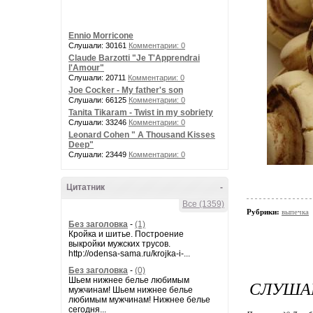
Ennio Morricone
Слушали: 30161
Комментарии: 0
Claude Barzotti "Je T'Apprendrai
l'Amour"
Слушали: 20711
Комментарии: 0
Joe Cocker - My father's son
Слушали: 66125
Комментарии: 0
Tanita Tikaram - Twist in my sobriety
Слушали: 33246
Комментарии: 0
Leonard Cohen " A Thousand Kisses
Deep"
Слушали: 23449
Комментарии: 0
Цитатник
-
Все (1359)
Рубрики:
выпечка
Без заголовка
-
(1)
Кройка и шитье. Построение
выкройки мужских трусов.
http://odensa-sama.ru/krojka-i-...
Без заголовка
-
(0)
Шьем нижнее белье любимым
СЛУША
мужчинам! Шьем нижнее белье
любимым мужчинам! Нижнее белье
сегодня...