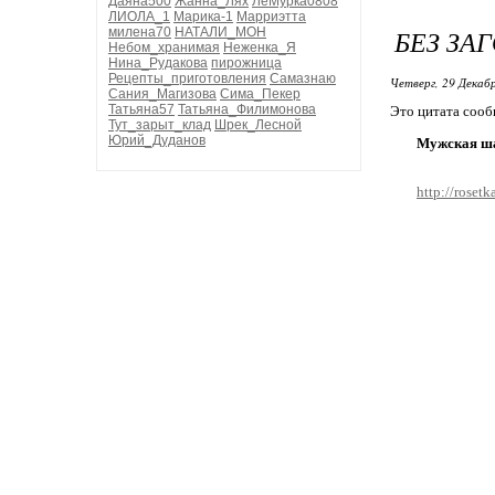
Даяна500
Жанна_Лях
ЛеМурка0808
ЛИОЛА_1
Марика-1
Марриэтта
БЕЗ ЗА
милена70
НАТАЛИ_МОН
Небом_хранимая
Неженка_Я
Нина_Рудакова
пирожница
Рецепты_приготовления
Самазнаю
Четверг, 29 Декабр
Сания_Магизова
Сима_Пекер
Татьяна57
Татьяна_Филимонова
Это цитата соо
Тут_зарыт_клад
Шрек_Лесной
Юрий_Дуданов
Мужская ш
http://rose