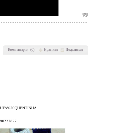
Комментарии
(
0
)
Нравится
Поделиться
-PANTUFA%20QUENTINHA
t190227827