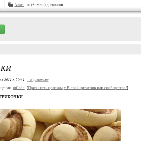
Авось
из (+ сутки) дневников
ЧКИ
ря 2011 г. 20:31
+ в цитатник
бщения
milade
[
Прочитать целиком
+
В свой цитатник или сообщество!
]
 ГРИБОЧКИ