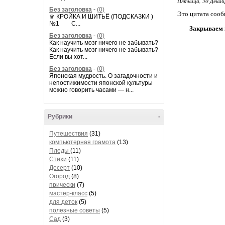
Пятница, 30 Декаб
Без заголовка
-
(0)
Это цитата соо
♛ КРОЙКА И ШИТЬЁ (ПОДСКАЗКИ )
№1 С...
Закрываем г
Без заголовка
-
(0)
Как научить мозг ничего не забывать?
Как научить мозг ничего не забывать?
Если вы хот...
Без заголовка
-
(0)
Японская мудрость. О загадочности и
непостижимости японской культуры
можно говорить часами — н...
Рубрики
-
Путешествия
(31)
компьютерная грамота
(13)
Пледы
(11)
Стихи
(11)
Десерт
(10)
Огород
(8)
прически
(7)
мастер-класс
(5)
для деток
(5)
полезные советы
(5)
Сад
(3)