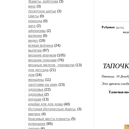
Жакеты, кофточки
(3)
кино
(3)
лоскутное шитье
(3)
Цветы
(0)
природа
(0)
авто
(2)
Рубрики:
видео
афоризмы
(2)
вид
валяние
(0)
видео
(19)
всякая всячина
(24)
выпечка
(97)
вязание крючком
(105)
вязание спицами
(76)
ТАПОЧ
вязаные мелочи , прихватки
(13)
для детсада
(21)
дом
(16)
Пятница, 30 Декаб
женщины
(11)
Это цитата соо
заготовки на зиму
(23)
здоровье
(22)
Тапочки-но
здоровье
(2)
игрушки
(13)
идейки для для дома
(40)
История.Интересные факты.
(3)
квилинг
(4)
Красивые места планеты
(5)
кулинария
(95)
лирика
(6)