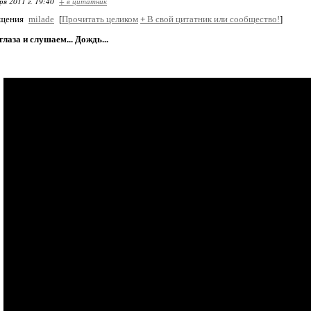
ря 2011 г. 19:40
+ в цитатник
бщения
milade
[
Прочитать целиком
+
В свой цитатник или сообщество!
]
лаза и слушаем... Дождь...