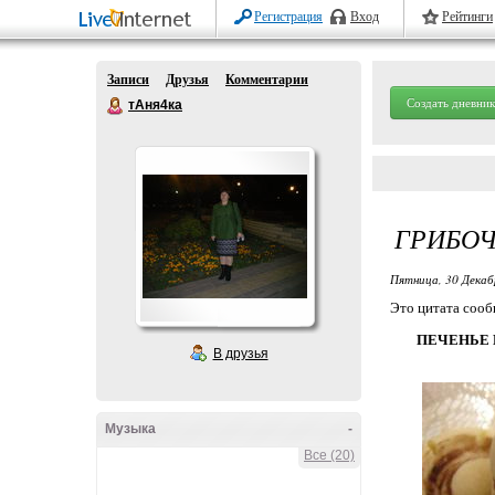
Регистрация
Вход
Рейтинги
Записи
Друзья
Комментарии
Создать дневник
тАня4ка
ГРИБО
Пятница, 30 Декаб
Это цитата соо
ПЕЧЕНЬЕ
В друзья
Музыка
-
Все (20)