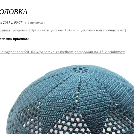
ГОЛОВКА
я 2011 г. 00:57
+ в цитатник
бщения
yevgenia
[
Прочитать целиком
+
В свой цитатник или сообщество!
]
апочка крючком
tka.blogspot.com/2010/04/panamka-s-tsvetkom-pomponom-na-15-2.html#more