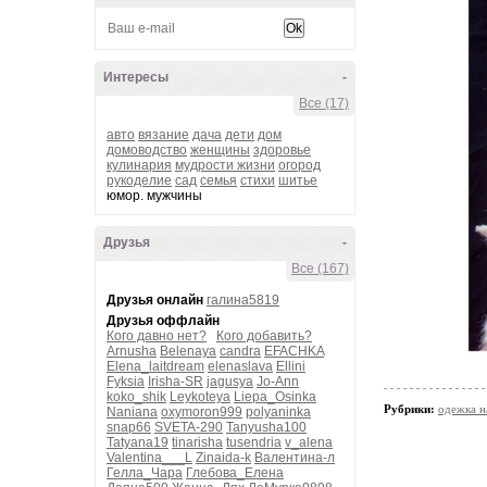
Интересы
-
Все (17)
авто
вязание
дача
дети
дом
домоводство
женщины
здоровье
кулинария
мудрости жизни
огород
рукоделие
сад
семья
стихи
шитье
юмор. мужчины
Друзья
-
Все (167)
Друзья онлайн
галина5819
Друзья оффлайн
Кого давно нет?
Кого добавить?
Arnusha
Belenaya
candra
EFACHKA
Elena_laitdream
elenaslava
Ellini
Fyksia
Irisha-SR
jagusya
Jo-Ann
koko_shik
Leykoteya
Liepa_Osinka
Рубрики:
одежка н
Naniana
oxymoron999
polyaninka
snap66
SVETA-290
Tanyusha100
Tatyana19
tinarisha
tusendria
v_alena
Valentina___L
Zinaida-k
Валентина-л
Гелла_Чара
Глебова_Елена