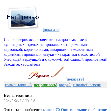
[показать]
И снова вернeмся в советские гастрономы, где в
кулинарных отделах на прилавках с пирожными-
картошкой, корзиночками, заварными и молочными
коржиками продавали назуки - квадратики с золотистой
блестящей верхушкой и с ярко-жeлтой сладкой прослоечкой!
Заходите, угощайтесь!
[показать]
комментарии: 3
понравилось!
вверх^
к полной версии
Без заголовка
15-01-2017 19:48
Это цитата сообщения
милена70
Оригинальное сообщение