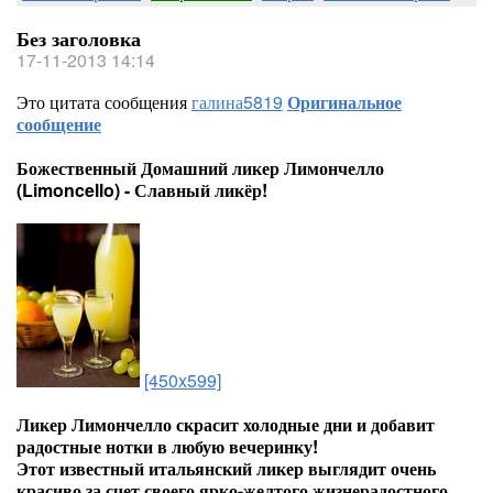
Без заголовка
17-11-2013 14:14
Это цитата сообщения
галина5819
Оригинальное
сообщение
Божественный Домашний ликер Лимончелло
(Limoncello) - Славный ликёр!
[450x599]
Ликер Лимончелло скрасит холодные дни и добавит
радостные нотки в любую вечеринку!
Этот известный итальянский ликер выглядит очень
красиво за счет своего ярко-желтого жизнерадостного