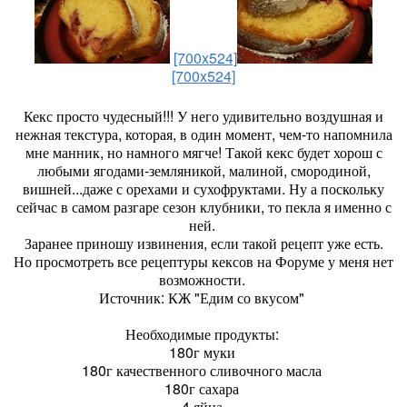
[700x524]
[700x524]
Кекс просто чудесный!!! У него удивительно воздушная и
нежная текстура, которая, в один момент, чем-то напомнила
мне манник, но намного мягче! Такой кекс будет хорош с
любыми ягодами-земляникой, малиной, смородиной,
вишней...даже с орехами и сухофруктами. Ну а поскольку
сейчас в самом разгаре сезон клубники, то пекла я именно с
ней.
Заранее приношу извинения, если такой рецепт уже есть.
Но просмотреть все рецептуры кексов на Форуме у меня нет
возможности.
Источник: КЖ "Едим со вкусом"
Необходимые продукты:
180г муки
180г качественного сливочного масла
180г сахара
4 яйца