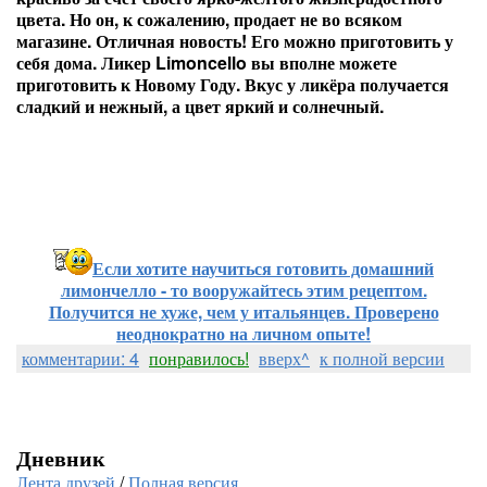
цвета. Но он, к сожалению, продает не во всяком
магазине. Отличная новость! Его можно приготовить у
себя дома. Ликер Limoncello вы вполне можете
приготовить к Новому Году. Вкус у ликёра получается
сладкий и нежный, а цвет яркий и солнечный.
Если хотите научиться готовить домашний
лимончелло - то вооружайтесь этим рецептом.
Получится не хуже, чем у итальянцев. Проверено
неоднократно на личном опыте!
комментарии: 4
понравилось!
вверх^
к полной версии
Дневник
Лента друзей
/
Полная версия