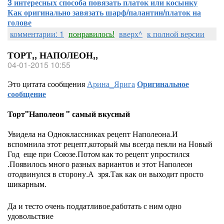
3 интересных способа повязать платок или косынку
Как оригинально завязать шарф/палантин/платок на
голове
комментарии: 1
понравилось!
вверх^
к полной версии
ТОРТ,, НАПОЛЕОН,,
04-01-2015 10:55
Это цитата сообщения
Арина_Ярига
Оригинальное
сообщение
Торт"Наполеон " самый вкусный
Увидела на Одноклассниках рецепт Наполеона.И
вспомнила этот рецепт,который мы всегда пекли на Новый
Год еще при Союзе.Потом как то рецепт упростился
.Появилось много разных вариантов и этот Наполеон
отодвинулся в сторону.А зря.Так как он выходит просто
шикарным.
Да и тесто очень поддатливое,работать с ним одно
удовольствие