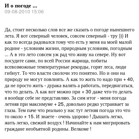
И о погоде ...
09-08-2010 15:06
Да, стоит несколько слов все же сказать о погоде нынешнего
лета. Я вот северный человек, совсем северный - тру ))) И
как то всегда радовался тому что есть у меня на моей малой
родине - условиям жизни, природным условиям, погодным
... А в это лето совсем уж рад что живу на севере. Ну вот
посудите сами, по всей России жарища, побиты
всевозможные температурные рекорды, горят леса, люди
гибнут. То что власти сволочи это понятно. Но и они на
природу не могут повлиять. А как то жить то надо при + 40,
да не просто жить - дурака валять а работать, передвигаться,
что то делать. А как вот можно при + 30 даже что-то делать
я вообще себе не представляю. За сим итог - меня погода
летняя при максимуме + 25, довольно редко устраивает за
глаза. Тем паче что реально у нас тут летняя погода это что
то около + 15. И знаете - очень здорово ! Дышать легко,
жить легко, свежий воздух ! Начинайте к нам мигрировать
граждане необъятной родины. Велкоме !