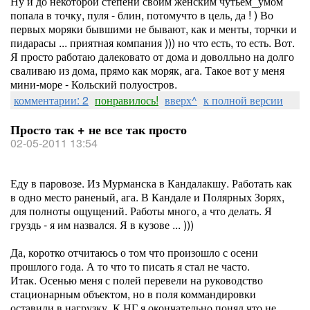
Ну и до некоторой степени своим женским чутьем_умом
попала в точку, пуля - блин, потомучто в цель, да ! ) Во
первых моряки бывшими не бывают, как и менты, торчки и
пидарасы ... приятная компания ))) но что есть, то есть. Вот.
Я просто работаю далековато от дома и доволльно на долго
сваливаю из дома, прямо как моряк, ага. Такое вот у меня
мини-море - Кольский полуостров.
комментарии: 2
понравилось!
вверх^
к полной версии
Просто так + не все так просто
02-05-2011 13:54
Еду в паровозе. Из Мурманска в Кандалакшу. Работать как
в одно место раненый, ага. В Кандале и Полярных Зорях,
для полноты ощущений. Работы много, а что делать. Я
груздь - я им назвался. Я в кузове ... )))
Да, коротко отчитаюсь о том что произошло с осени
прошлого года. А то что то писать я стал не часто.
Итак. Осенью меня с полей перевели на руководство
стационарным объектом, но в поля коммандировки
оставили в нагрузку. К НГ я окончательно понял что не