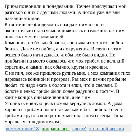
Грибы позвонили в понедельник. Точнее подслушали мой
разговор о них с другими людьми. А потом уже начали
названивать мне.
К пятнице необходимость похода к ним в гости
окончательно стала явью и появилась возможность к ним
попасть вместе с компанией.
Компания, по большей части, состояла из тех кто грибов
боится. Даже не грибов, а их окружения. В связи с этим
решено было идти далеко, чтобы все было видно. По
прибытии на место оказалось что мох грибам не великий
соратник, а камни, как обычно, круты и красивы.
Я не пил, все же пришлось рулить мне, а моя компания тихо
нарезалась кониной и прозрела. Раз мох и камни грибы не
любят, то надо ехать в болота и елки, что и сделали. В
болоте и елках грибы были более радушны к гостям. В
конце концов они мне звонили, а не я им.
Утолив основную цель похода вернулись домой. А дома
хорошо с грибами ровно так же как и без грибов. То есть с
грибами круто в конкретных местах, а дома всегда. Типа
мораль - я стал домоседом )
комментарии: 8
понравилось!
вверх^
к полной версии