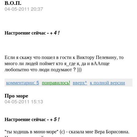
В.О.П.
04-05-2011 20:37
Настроение сейчас -
+ 4 !
Если я скажу что пошел в гости к Виктору Пелевину, то
много ли людей поймет кто я_где я, да и вААпще
любопытно что люди подумают ? )))
комментарии: 5
понравилось!
вверх^
к полной версии
Про море
04-05-2011 15:13
Настроение сейчас -
+ 5 !
"ты ходишь в мини-море" (с) - сказала мне Вера Борисовна.