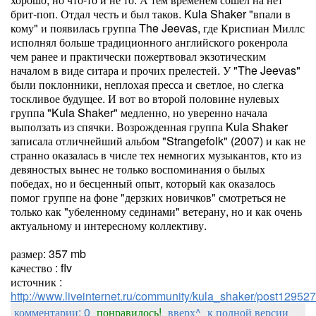
брит-поп. Отдал честь и был таков. Kula Shaker "впали в
кому" и появилась группа The Jeevas, где Криспиан Миллс
исполнял больше традиционного английского рокенрола
чем ранее и практически пожертвовал экзотическим
началом в виде ситара и прочих прелестей. У "The Jeevas"
были поклонники, неплохая пресса и светлое, но слегка
тоскливое будущее. И вот во второй половине нулевых
группа "Kula Shaker" медленно, но уверенно начала
выползать из спячки. Возрожденная группа Kula Shaker
записала отличнейший альбом "Strangefolk" (2007) и как не
странно оказалась в числе тех немногих музыкантов, кто из
девяностых вынес не только воспоминания о былых
победах, но и бесценный опыт, который как оказалось
помог группе на фоне "дерзких новичков" смотреться не
только как "убеленному сединами" ветерану, но и как очень
актуальному и интересному коллективу.
размер: 357 mb
качество : flv
источник :
http://www.liveinternet.ru/community/kula_shaker/post12952
комментарии: 0
понравилось!
вверх^
к полной версии