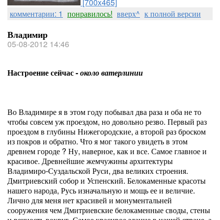
[700x465]
комментарии: 1
понравилось!
вверх^
к полной версии
Владимир
05-08-2012 14:46
Настроение сейчас -
около ватерлинии
Во Владимире я в этом году побывал два раза и оба не то
чтобы совсем уж проездом, но довольно резво. Первый раз
проездом в глубины Нижегородские, а второй раз броском
из покров и обратно. Что я мог такого увидеть в этом
древнем городе ? Ну, наверное, как и все. Самое главное и
красивое. Древнейшие жемчужины архитектуры
Владимиро-Суздальской Руси, два великих строения.
Дмитриевский собор и Успенский. Белокаменные красоты
нашего народа, Русь изначальную и мощь ее и величие.
Лично для меня нет красивей и монументальней
сооружения чем Дмитриевские белокаменные своды, стены
и вечность вокруг. Самое красивое здание в нашей стране, а