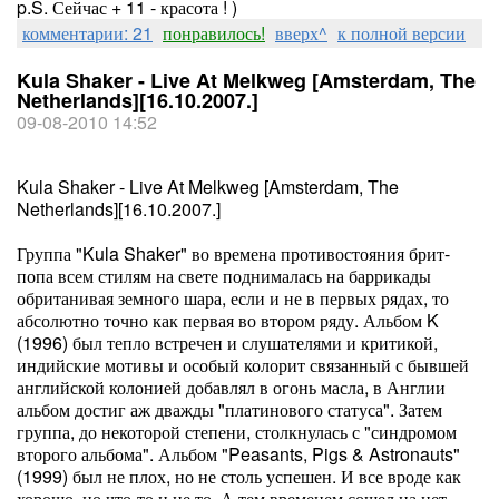
p.S. Сейчас + 11 - красота ! )
комментарии: 21
понравилось!
вверх^
к полной версии
Kula Shaker - Live At Melkweg [Amsterdam, The
Netherlands][16.10.2007.]
09-08-2010 14:52
Kula Shaker - Live At Melkweg [Amsterdam, The
Netherlands][16.10.2007.]
Группа "Kula Shaker" во времена противостояния брит-
попа всем стилям на свете поднималась на баррикады
обританивая земного шара, если и не в первых рядах, то
абсолютно точно как первая во втором ряду. Альбом K
(1996) был тепло встречен и слушателями и критикой,
индийские мотивы и особый колорит связанный с бывшей
английской колонией добавлял в огонь масла, в Англии
альбом достиг аж дважды "платинового статуса". Затем
группа, до некоторой степени, столкнулась с "синдромом
второго альбома". Альбом "Peasants, Pigs & Astronauts"
(1999) был не плох, но не столь успешен. И все вроде как
хорошо, но что-то и не то. А тем временем сошел на нет