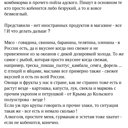
комбикорма и прочего пойла адского. Пишут в основном те
кто просто кобенится либо безрукий, а то и вовсе
безмозглый.
Представили - нет иностранных продуктов в магазине - все
! И что делать дальше ?
Мясо - говядина, свинина, баранина, телятина, оленина - в
России есть, да и вкуснее когда оно свежее и не
привезенное из за океанов с дикой дозировкой холода. То же
самое с рыбой, которая просто вкуснее когда свежая,
например, треска_пикша_палтус_камбала_семга_форель ...
c птицей и яйцами, маслами все примерно также - свежее
вкусней и есть по всей России.
Овощи и фрукты у нас в стране, как не странно тоже есть и
растут везде - картошка, капуста, лук, свекла и марковь с
прочим укропом и петрушкой - от Крыма до Кольского
полуострова - везде !
Если уж про крупы говорить и прочие злаки, то ситуация
такая же - все есть и немало сколько !
Алкоголя, простите меня, гурманам и эстетам тоже хватит -
если не кобенится, конечно.