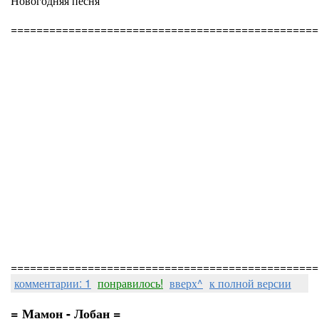
Новогодняя песня
================================================
================================================
комментарии: 1
понравилось!
вверх^
к полной версии
= Мамон - Лобан =