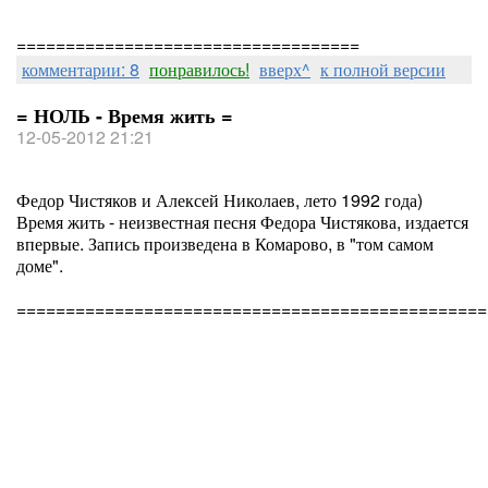
===================================
комментарии: 8
понравилось!
вверх^
к полной версии
= НОЛЬ - Время жить =
12-05-2012 21:21
Федор Чистяков и Алексей Николаев, лето 1992 года)
Время жить - неизвестная песня Федора Чистякова, издается
впервые. Запись произведена в Комарово, в "том самом
доме".
================================================