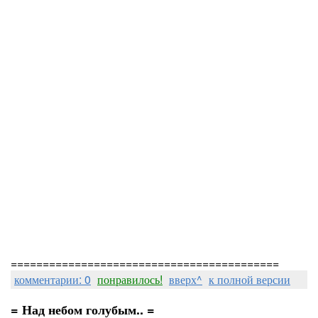
==========================================
комментарии: 0
понравилось!
вверх^
к полной версии
= Над небом голубым.. =