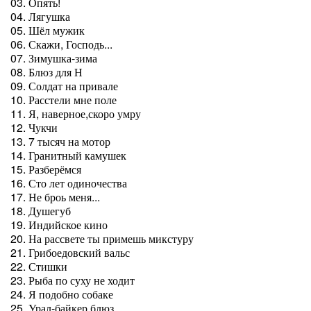
03. Опять!
04. Лягушка
05. Шёл мужик
06. Скажи, Господь...
07. Зимушка-зима
08. Блюз для Н
09. Солдат на привале
10. Расстели мне поле
11. Я, наверное,скоро умру
12. Чукчи
13. 7 тысяч на мотор
14. Гранитный камушек
15. Разберёмся
16. Сто лет одиночества
17. Не броь меня...
18. Душегуб
19. Индийское кино
20. На рассвете ты примешь микстуру
21. Грибоедовский вальс
22. Стишки
23. Рыба по суху не ходит
24. Я подобно собаке
25. Урал-байкер блюз