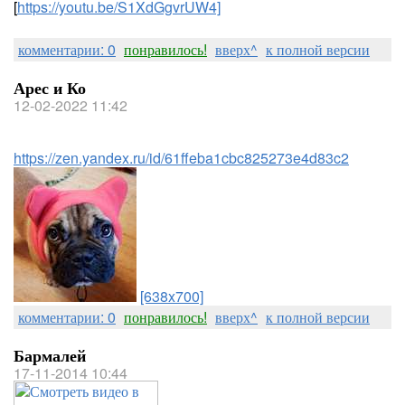
[
https://youtu.be/S1XdGgvrUW4]
комментарии: 0
понравилось!
вверх^
к полной версии
Арес и Ко
12-02-2022 11:42
https://zen.yandex.ru/id/61ffeba1cbc825273e4d83c2
[638x700]
комментарии: 0
понравилось!
вверх^
к полной версии
Бармалей
17-11-2014 10:44