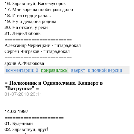
16. Здравствуй, Вася-мусорок
17. Мне кореша пообещали долю
18. И на сердце рана...
19. Ну и дела,она родила
20. На откосе, у реки
21. Леди-Любовь
=========================
Александр Чернецкий - гитара,вокал
Сергей Чиграков - гитара,вокал
=========================
архив А.Филюкова
комментарии: 0
понравилось!
вверх^
к полной версии
= Полковник и Однополчане. Концерт в
"Ватрушке" =
31-07-2013 23:11
14.03.1997
======================
01. Будённый
02. Здравствуй, друг!