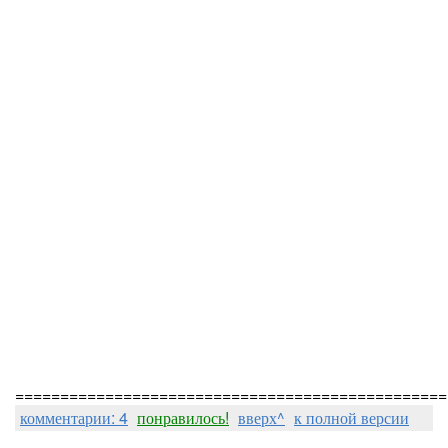
================================================
комментарии: 4
понравилось!
вверх^
к полной версии