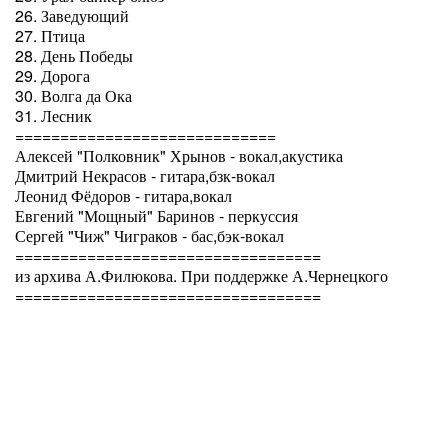
26. Заведующий
27. Птица
28. День Победы
29. Дорога
30. Волга да Ока
31. Лесник
=============================
Алексей "Полковник" Хрынов - вокал,акустика
Дмитрий Некрасов - гитара,бзк-вокал
Леонид Фёдоров - гитара,вокал
Евгений "Мощный" Баринов - перкуссия
Сергей "Чиж" Чиграков - бас,бэк-вокал
==================================
из архива А.Филюкова. При поддержке А.Чернецкого
==================================