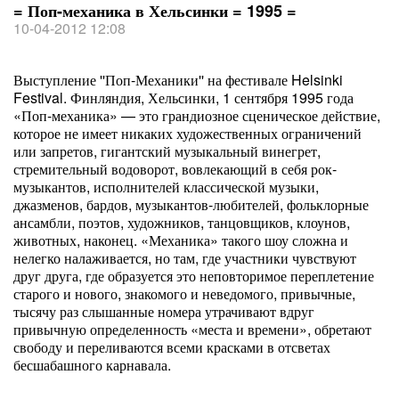
= Поп-механика в Хельсинки = 1995 =
10-04-2012 12:08
Выступление ''Поп-Механики'' на фестивале Helsinki
Festival. Финляндия, Хельсинки, 1 сентября 1995 года
«Поп-механика» — это грандиозное сценическое действие,
которое не имеет никаких художественных ограничений
или запретов, гигантский музыкальный винегрет,
стремительный водоворот, вовлекающий в себя рок-
музыкантов, исполнителей классической музыки,
джазменов, бардов, музыкантов-любителей, фольклорные
ансамбли, поэтов, художников, танцовщиков, клоунов,
животных, наконец. «Механика» такого шоу сложна и
нелегко налаживается, но там, где участники чувствуют
друг друга, где образуется это неповторимое переплетение
старого и нового, знакомого и неведомого, привычные,
тысячу раз слышанные номера утрачивают вдруг
привычную определенность «места и времени», обретают
свободу и переливаются всеми красками в отсветах
бесшабашного карнавала.