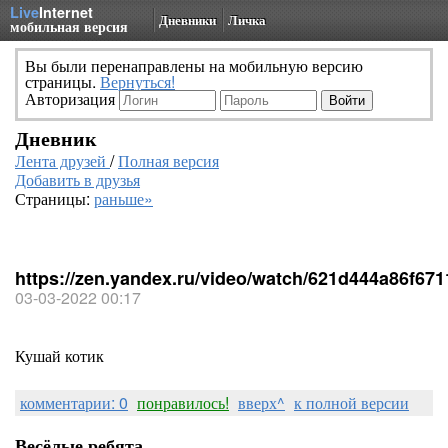
Live
Internet
Дневники
Личка
мобильная версия
Вы были перенаправлены на мобильную версию
страницы.
Вернуться!
Авторизация
Дневник
Лента друзей
/
Полная версия
Добавить в друзья
Страницы:
раньше»
https://zen.yandex.ru/video/watch/621d444a86f67
03-03-2022 00:17
Кушай котик
комментарии: 0
понравилось!
вверх^
к полной версии
Весёлые ребята