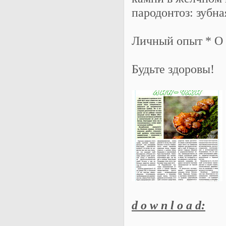
пародонтоз: зубна
Личный опыт * О б
Будьте здоровы!
d o w n l o a d: