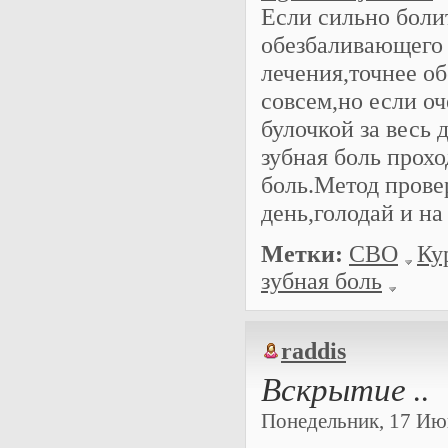
Если сильно болит
обезбаливающего 
лечения,точнее о
совсем,но если оч
булочкой за весь 
зубная боль прохо
боль.Метод провер
день,голодай и на
Метки:
СВО
Ку
зубная боль
raddis
Вскрытие ..
Понедельник, 17 Июн