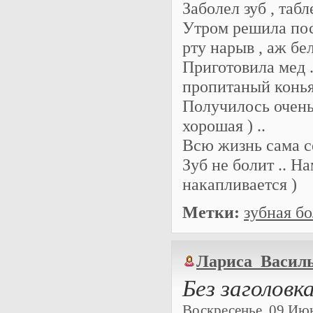
Заболел зуб , табл
Утром решила посм
рту нарыв , аж бе
Приготовила мед .
пропитаный коньяк
Получилось очень 
хорошая ) ..
Всю жизнь сама се
Зуб не болит .. Н
накапливается )
Метки:
зубная бо
Лариса_Васил
Без заголовк
Воскресенье, 09 Июня