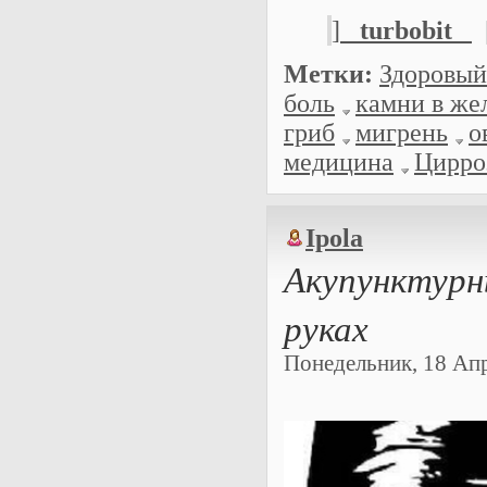
]
turbobit
Метки:
Здоровый
боль
камни в же
гриб
мигрень
о
медицина
Цирро
Ipola
Акупунктурны
руках
Понедельник, 18 Апре