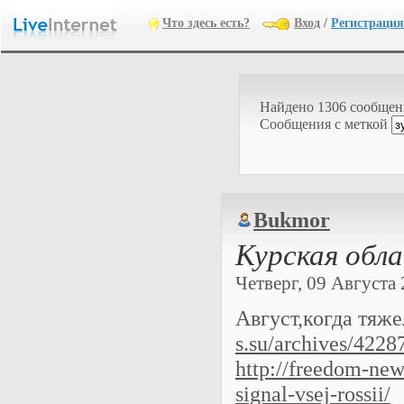
Что здесь есть?
Вход
/
Регистрация
Найдено 1306 сообще
Cообщения с меткой
Bukmor
Курская обла
Четверг, 09 Августа 2
Август,когда тяж
s.su/archives/4228
http://freedom-new
signal-vsej-rossii/