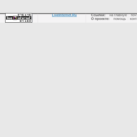
LiveInternet.Ru
Ссылки:
на главную
|
поч
О проекте:
помощь
|
конт