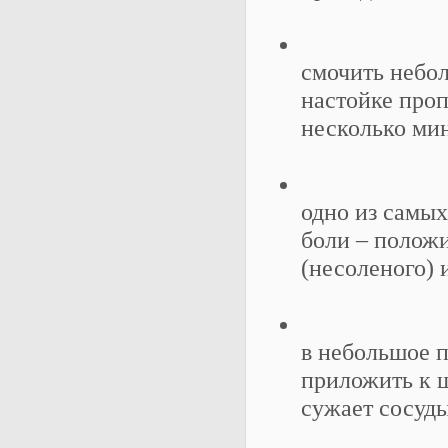
смочить небо
настойке проп
несколько ми
одно из самых
боли – положи
(несоленого) 
в небольшое п
приложить к щ
сужает сосуды