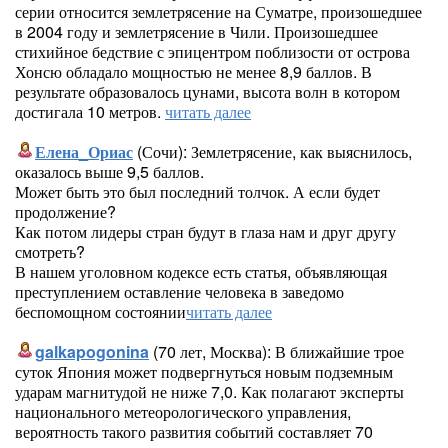
серии относится землетрясение на Суматре, произошедшее
в 2004 году и землетрясение в Чили. Произошедшее
стихийное бедствие с эпицентром поблизости от острова
Хонсю обладало мощностью не менее 8,9 баллов. В
результате образовалось цунами, высота волн в котором
достигала 10 метров.
читать далее
Елена_Ориас
(Сочи): Землетрясение, как выяснилось,
оказалось выше 9,5 баллов.
Может быть это был последний толчок. А если будет
продолжение?
Как потом лидеры стран будут в глаза нам и друг другу
смотреть?
В нашем уголовном кодексе есть статья, объявляющая
преступлением оставление человека в заведомо
беспомощном состоянии
читать далее
galkapogonina
(70 лет, Москва): В ближайшие трое
суток Япония может подвергнуться новым подземным
ударам магнитудой не ниже 7,0. Как полагают эксперты
национального метеорологического управления,
вероятность такого развития событий составляет 70