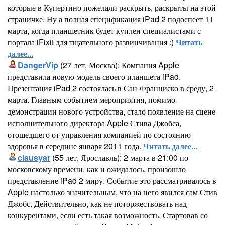
которые в Купертино пожелали раскрыть, раскрыты на этой
страничке. Ну а полная спецификация iPad 2 подоспеет 11
марта, когда планшетник будет куплен специалистами с
портала iFixit для тщательного развинчивания :)
Читать
далее...
DangerVip
(27 лет, Москва): Компания Apple
представила новую модель своего планшета iPad.
Презентация iPad 2 состоялась в Сан-Франциско в среду, 2
марта. Главным событием мероприятия, помимо
демонстрации нового устройства, стало появление на сцене
исполнительного директора Apple Стива Джобса,
отошедшего от управления компанией по состоянию
здоровья в середине января 2011 года.
Читать далее...
clausyar
(55 лет, Ярославль): 2 марта в 21:00 по
московскому времени, как и ожидалось, произошло
представление iPad 2 миру. Событие это рассматривалось в
Apple настолько значительным, что на него явился сам Стив
Джобс. Действительно, как не поторжествовать над
конкурентами, если есть такая возможность. Стартовав со