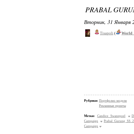
PRABAL GURUN
Вторник, 31 Января 2
Tisapoli
(
World_
Рубрики:
Портфолио модели
Рекламные принты
Метки:
Candice Swanepoel
D
Campaign
Prabal Gurung SS 
Campaign