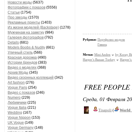
Новости моды
(5637)
Фотографии с показов
(5556)
Статьи
(1754)
Про звезды
(1570)
Рекламные принты
(1403)
Из жизни моделей (Backstage)
(1278)
Мужчинам на заметку
(984)
Галерея фотографов
(792)
Рубрики:
Портфолио модели
Details
(681)
Глянец
Models Boobs & Nudity
(661)
Уличный стиль
(566)
Метки:
Mini Anden
by Koray B
Красная дорожка
(490)
Harper’s Bazaar Turkey
Harper’s
Истории брендов
(383)
Видео о моделях
(368)
Архив Моды
(345)
Видео сезонных коллекций
(342)
Art fashion
(276)
FREE PEOPLE
Vogue Paris
(254)
Видео с показов
(246)
Среда, 01 Февраля 20
Numero
(229)
Любимчики
(225)
Vogue Italia
(221)
Tisapoli
(
World_
Wedding
(167)
Vogue Nippon
(153)
UK Vogue
(149)
Vogue Germany
(148)