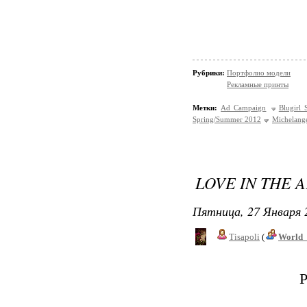
Рубрики:
Портфолио модели
Рекламные принты
Метки:
Ad Campaign
Blugirl
Spring/Summer 2012
Michelangel
LOVE IN THE 
Пятница, 27 Января 
Tisapoli
(
World_
P