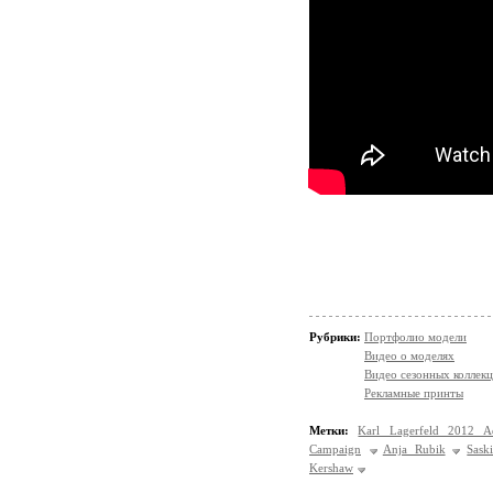
Рубрики:
Портфолио модели
Видео о моделях
Видео сезонных коллек
Рекламные принты
Метки:
Karl Lagerfeld 2012 
Campaign
Anja Rubik
Sask
Kershaw