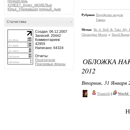
НочнаяТень
ХУДЕЕТ_будет_МОДЕЛЬю
Юлья_Убежавшая
пряный_дым
Рубрики:
Портфолио модели
Глянец
Статистика
-
Метки:
Be A Doll & Take My H
Создан: 06.12.2007
Christopher Morris
David Bonne
Записей: 20442
Комментариев:
42955
Написано: 64324
Отчеты:
ОБЛОЖКА HAR
Посетители
Поисковые фразы
2012
Вторник, 31 Января 2
Tisapoli
(
World_
H