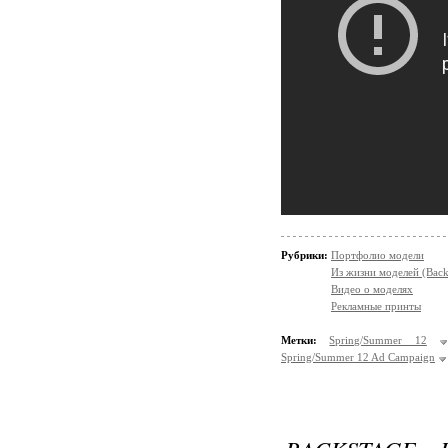
Рубрики:
Портфолио модели
Из жизни моделей (Back
Видео о моделях
Рекламные принты
Метки:
Spring/Summer 12
Spring/Summer 12 Ad Campaign