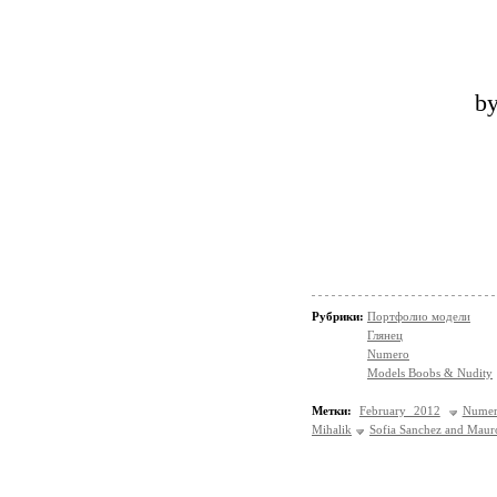
b
Рубрики:
Портфолио модели
Глянец
Numero
Models Boobs & Nudity
Метки:
February 2012
Numer
Mihalik
Sofia Sanchez and Maur