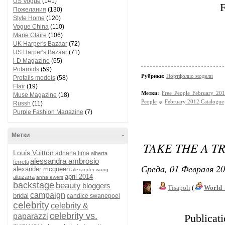
US Vogue
(141)
F
Пожелания
(130)
Style Home
(120)
Vogue China
(110)
Marie Claire
(106)
UK Harper's Bazaar
(72)
US Harper's Bazaar
(71)
i-D Magazine
(65)
Polaroids
(59)
Рубрики:
Портфолио модели
Profails models
(58)
Flair
(19)
Метки:
Free People February 20
Muse Magazine
(18)
People
February 2012 Catalogue
Russh
(11)
Purple Fashion Magazine
(7)
Метки
-
TAKE THE A T
Louis Vuitton
adriana lima
alberta
alessandra ambrosio
ferretti
Среда, 01 Февраля 20
alexander mcqueen
alexander wang
april 2014
altuzarra
anna ewers
backstage
beauty
bloggers
Tisapoli
(
World_
campaign
bridal
candice swanepoel
celebrity
celebrity &
celebrity vs.
paparazzi
Publicat