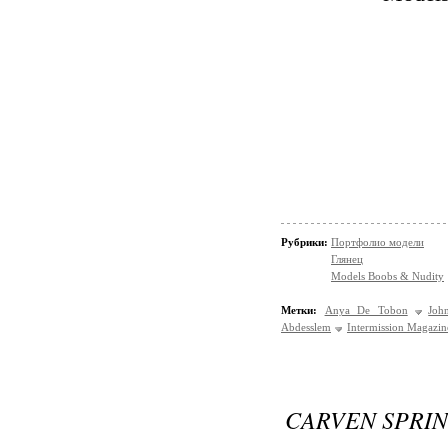
Рубрики:
Портфолио модели
Глянец
Models Boobs & Nudity
Метки:
Anya De Tobon
Joh
Abdesslem
Intermission Magazin
CARVEN SPRI