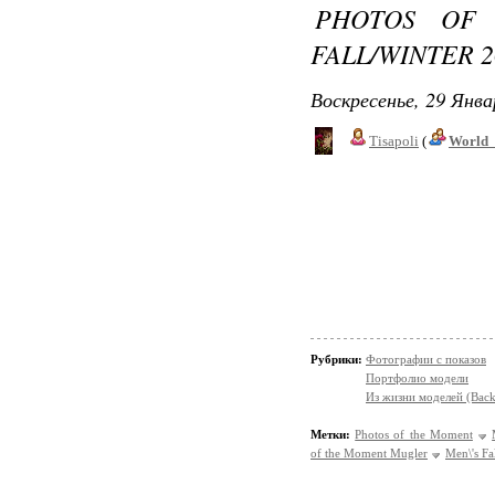
PHOTOS OF
FALL/WINTER 2
Воскресенье, 29 Янва
Tisapoli
(
World_
Рубрики:
Фотографии с показов
Портфолио модели
Из жизни моделей (Back
Метки:
Photos of the Moment
of the Moment Mugler
Men\'s Fa