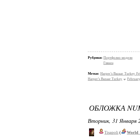
Рубрики:
Портфолио модели
Глянец
Метки:
Harper’s Bazaar Turkey F
Harper’s Bazaar Turkey
Februar
ОБЛОЖКА NUM
Вторник, 31 Января 2
Tisapoli
(
World_