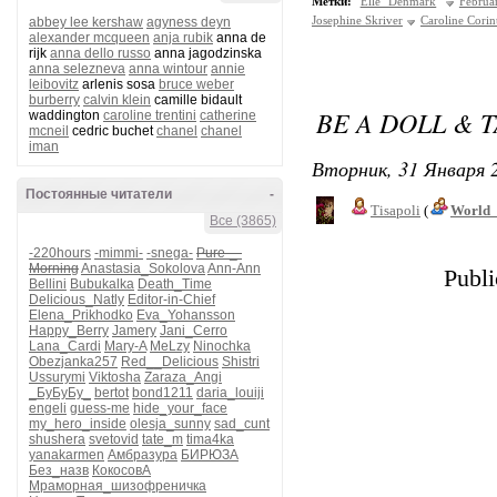
Метки:
Elle Denmark
Februa
Josephine Skriver
Caroline Corin
abbey lee kershaw
agyness deyn
alexander mcqueen
anja rubik
anna de
rijk
anna dello russo
anna jagodzinska
anna selezneva
anna wintour
annie
leibovitz
arlenis sosa
bruce weber
burberry
calvin klein
camille bidault
BE A DOLL & 
waddington
caroline trentini
catherine
mcneil
cedric buchet
chanel
chanel
iman
Вторник, 31 Января 2
Постоянные читатели
-
Tisapoli
(
World_
Все (3865)
-220hours
-mimmi-
-snega-
Pure-_-
Morning
Anastasia_Sokolova
Ann-Ann
Publi
Bellini
Bubukalka
Death_Time
Delicious_Natly
Editor-in-Chief
Elena_Prikhodko
Eva_Yohansson
Happy_Berry
Jamery
Jani_Cerro
Lana_Cardi
Mary-A
MeLzy
Ninochka
Obezjanka257
Red__Delicious
Shistri
Ussurymi
Viktosha
Zaraza_Angi
_БуБуБу_
bertot
bond1211
daria_louiji
engeli
guess-me
hide_your_face
my_hero_inside
olesja_sunny
sad_cunt
shushera
svetovid
tate_m
tima4ka
yanakarmen
Амбразура
БИРЮЗА
Без_назв
КокосовА
Мраморная_шизофреничка