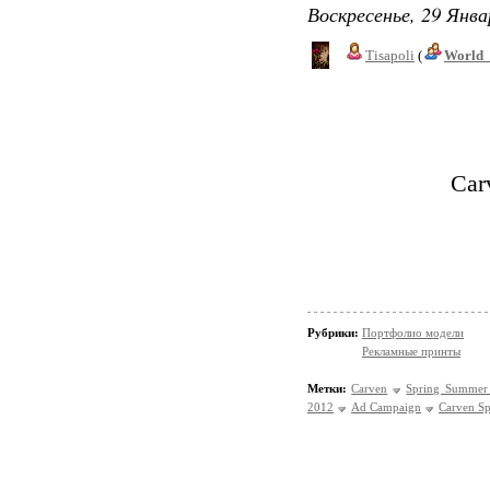
Воскресенье, 29 Янва
Tisapoli
(
World_
Car
Рубрики:
Портфолио модели
Рекламные принты
Метки:
Carven
Spring Summer
2012
Ad Campaign
Carven S