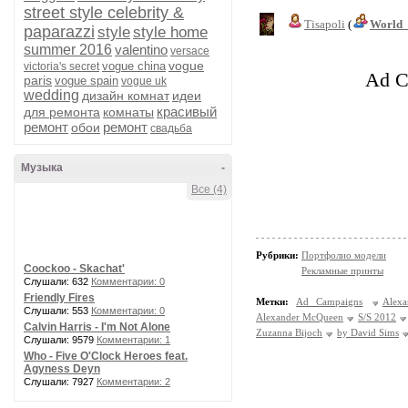
street style celebrity &
Tisapoli
(
World_
paparazzi
style
style home
summer 2016
valentino
versace
vogue
vogue china
victoria's secret
Ad C
paris
vogue spain
vogue uk
wedding
дизайн комнат
идеи
красивый
для ремонта
комнаты
ремонт
ремонт
обои
свадьба
Музыка
-
Все (4)
Рубрики:
Портфолио модели
Coockoo - Skachat'
Рекламные принты
Слушали: 632
Комментарии: 0
Friendly Fires
Метки:
Ad Campaigns
Alex
Слушали: 553
Комментарии: 0
Alexander McQueen
S/S 2012
Calvin Harris - I'm Not Alone
Zuzanna Bijoch
by David Sims
Слушали: 9579
Комментарии: 1
Who - Five O'Clock Heroes feat.
Agyness Deyn
Слушали: 7927
Комментарии: 2