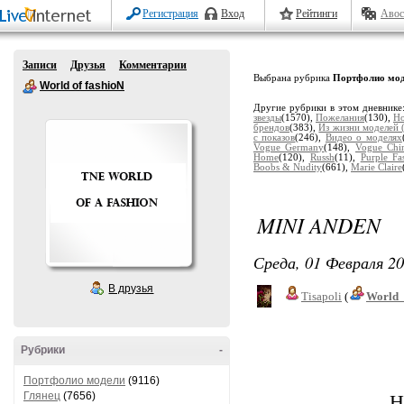
Регистрация
Вход
Рейтинги
Авос
Записи
Друзья
Комментарии
Выбрана рубрика
Портфолио мо
World of fashioN
Другие рубрики в этом дневнике
звезды
(1570),
Пожелания
(130),
Но
брендов
(383),
Из жизни моделей (
с показов
(246),
Видео о моделях
Vogue Germany
(148),
Vogue Chi
Home
(120),
Russh
(11),
Purple Fa
Boobs & Nudity
(661),
Marie Claire
MINI ANDEN
Среда, 01 Февраля 20
В друзья
Tisapoli
(
World_
Рубрики
-
Портфолио модели
(9116)
Глянец
(7656)
H