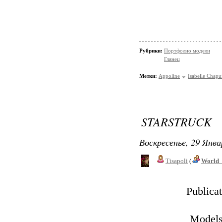
Рубрики:
Портфолио модели
Глянец
Метки:
Appoline
Isabelle Chapu
STARSTRUCK
Воскресенье, 29 Янва
Tisapoli
(
World_
Publica
Models