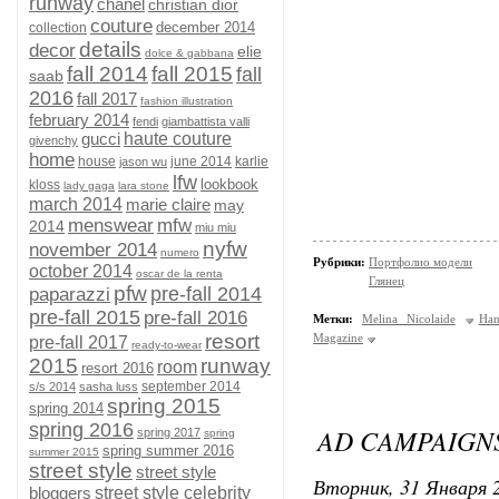
runway
chanel
christian dior
couture
december 2014
collection
details
decor
elie
dolce & gabbana
fall 2014
fall 2015
fall
saab
2016
fall 2017
fashion illustration
february 2014
fendi
giambattista valli
gucci
haute couture
givenchy
home
house
june 2014
karlie
jason wu
lfw
lookbook
kloss
lady gaga
lara stone
march 2014
marie claire
may
menswear
mfw
2014
miu miu
nyfw
november 2014
numero
Рубрики:
Портфолио модели
october 2014
oscar de la renta
Глянец
pfw
pre-fall 2014
paparazzi
pre-fall 2015
pre-fall 2016
Метки:
Melina Nicolaide
Han
resort
Magazine
pre-fall 2017
ready-to-wear
2015
runway
room
resort 2016
september 2014
s/s 2014
sasha luss
spring 2015
spring 2014
spring 2016
AD CAMPAIGNS
spring 2017
spring
spring summer 2016
summer 2015
street style
street style
Вторник, 31 Января 2
bloggers
street style celebrity