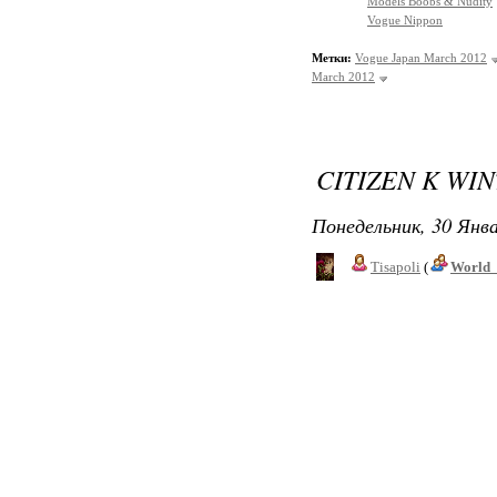
Models Boobs & Nudity
Vogue Nippon
Метки:
Vogue Japan March 2012
March 2012
CITIZEN K WIN
Понедельник, 30 Янва
Tisapoli
(
World_