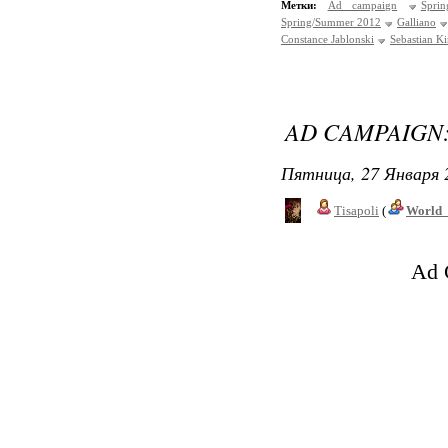
Метки:
Ad campaign
Spri
Spring/Summer 2012
Galliano
Constance Jablonski
Sebastian K
AD CAMPAIGN:
Пятница, 27 Января 
Tisapoli
(
World_
Ad 