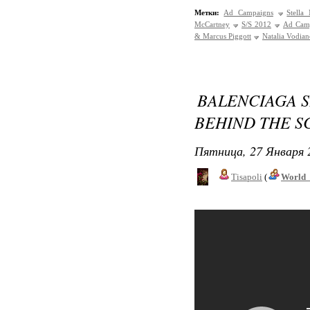
Метки:
Ad Campaigns
Stella
McCartney
S/S 2012
Ad Camp
& Marcus Piggott
Natalia Vodia
BALENCIAGA S
BEHIND THE S
Пятница, 27 Января 
Tisapoli
(
World_