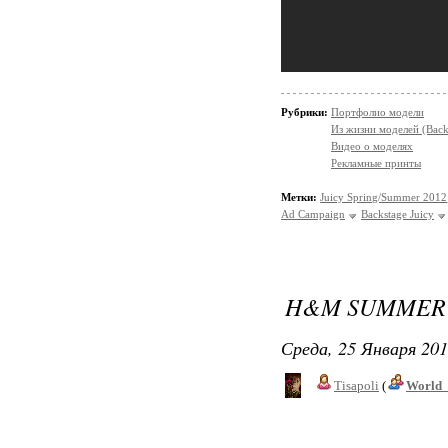
Рубрики:
Портфолио модели
Из жизни моделей (Back
Видео о моделях
Рекламные принты
Метки:
Juicy Spring/Summer 2012
Ad Campaign
Backstage Juicy
H&M SUMMER 
Среда, 25 Января 201
Tisapoli
(
World_