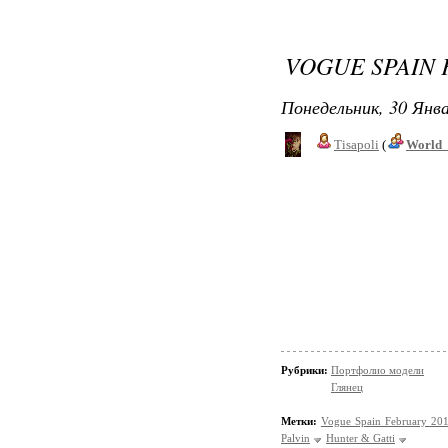
VOGUE SPAIN 
Понедельник, 30 Янва
Tisapoli
(
World_
Рубрики:
Портфолио модели
Глянец
Метки:
Vogue Spain February 20
Palvin
Hunter & Gatti