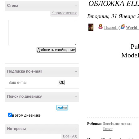
ОБЛОЖКА ELL
Стена
-
К приложению
Вторник, 31 Января 2
Tisapoli
(
World_
Pu
Models
Подписка по e-mail
-
Поиск по дневнику
-
в этом дневнике
Рубрики:
Портфолио модели
Интересы
-
Глянец
Все (93)