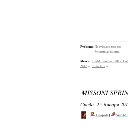
Рубрики:
Портфолио модели
Рекламные принты
Метки:
H&M Summer 2012 Coll
2012
Collection
MISSONI SPRI
Среда, 25 Января 201
Tisapoli
(
World_