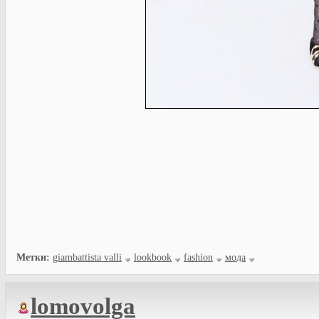
Метки:
giambattista valli
lookbook
fashion
мода
lomovolga