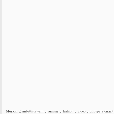
Метки:
giambattista valli
runway
fashion
video
смотреть онлай