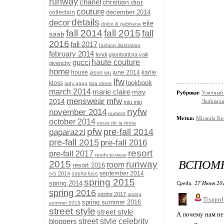
runway
chanel
christian dior
couture
december 2014
collection
details
decor
elie
dolce & gabbana
fall 2014
fall 2015
fall
saab
2016
fall 2017
fashion illustration
february 2014
fendi
giambattista valli
gucci
haute couture
givenchy
home
house
june 2014
karlie
jason wu
lfw
lookbook
kloss
lady gaga
lara stone
march 2014
marie claire
may
Рубрики:
Уличный 
menswear
mfw
2014
Любимчи
miu miu
nyfw
november 2014
numero
Метки:
Miranda Ke
october 2014
oscar de la renta
pfw
pre-fall 2014
paparazzi
pre-fall 2015
pre-fall 2016
resort
pre-fall 2017
ready-to-wear
ВСПОМ
2015
runway
room
resort 2016
september 2014
s/s 2014
sasha luss
spring 2015
Среда, 27 Июня 20
spring 2014
spring 2016
spring 2017
spring
Tisapol
spring summer 2016
summer 2015
street style
street style
А почему нам не
bloggers
street style celebrity