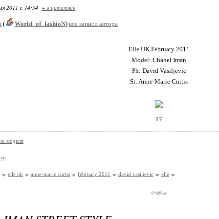
ля 2011 г. 14:54
+ в цитатник
i
(
World_of_fashioN
)
все записи автора
Elle UK February 2011
Model: Chanel Iman
Ph: David Vasiljevic
St: Anne-Marie Curtis
17
ио модели
ки
elle uk
anne-marie curtis
february 2011
david vasiljevic
elle