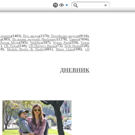
 принты
(1403),
Про звезды
(1570),
Портфолио модели
(9116),
ов
(383),
Из жизни моделей (Backstage)
(1278),
Глянец
(7656),
Архив Моды
(345),
Wedding
(167),
Vogue Paris
(254),
Vogue
1),
UK Vogue
(149),
UK Harper's Bazaar
(72),
Style Home
(120),
18),
Models Boobs & Nudity
(661),
Marie Claire
(106),
i-D
ДНЕВНИК