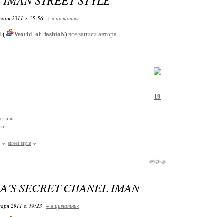
 IMAN STREET STYLE
варя 2011 г. 15:56
+ в цитатник
i
(
World_of_fashioN
)
все записи автора
19
стиль
ки
street style
IA'S SECRET CHANEL IMAN
варя 2011 г. 19:23
+ в цитатник