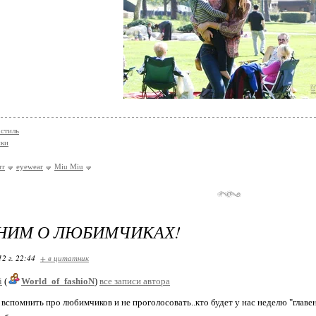
стиль
ки
rr
eyewear
Miu Miu
НИМ О ЛЮБИМЧИКАХ!
12 г. 22:44
+ в цитатник
i
(
World_of_fashioN
)
все записи автора
 вспомнить про любимчиков и не проголосовать..кто будет у нас неделю "главе