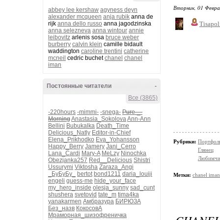
Вторник, 01 Февра
abbey lee kershaw
agyness deyn
alexander mcqueen
anja rubik
anna de
rijk
anna dello russo
anna jagodzinska
Tisapol
anna selezneva
anna wintour
annie
leibovitz
arlenis sosa
bruce weber
burberry
calvin klein
camille bidault
waddington
caroline trentini
catherine
mcneil
cedric buchet
chanel
chanel
iman
Постоянные читатели
-
Все (3865)
-220hours
-mimmi-
-snega-
Pure-_-
Morning
Anastasia_Sokolova
Ann-Ann
Bellini
Bubukalka
Death_Time
Delicious_Natly
Editor-in-Chief
Elena_Prikhodko
Eva_Yohansson
Рубрики:
Портфол
Happy_Berry
Jamery
Jani_Cerro
Глянец
Lana_Cardi
Mary-A
MeLzy
Ninochka
Любимчи
Obezjanka257
Red__Delicious
Shistri
Ussurymi
Viktosha
Zaraza_Angi
_БуБуБу_
bertot
bond1211
daria_louiji
Метки:
chanel iman
engeli
guess-me
hide_your_face
my_hero_inside
olesja_sunny
sad_cunt
shushera
svetovid
tate_m
tima4ka
yanakarmen
Амбразура
БИРЮЗА
Без_назв
КокосовА
Мраморная_шизофреничка