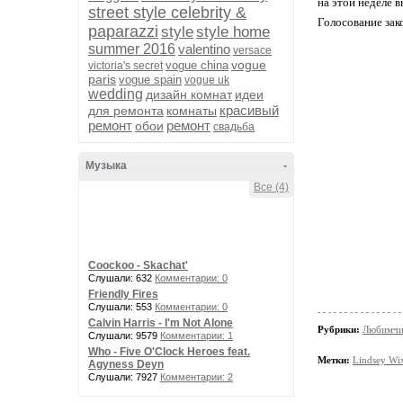
на этой неделе 
street style celebrity &
Голосование зак
paparazzi
style
style home
summer 2016
valentino
versace
vogue
vogue china
victoria's secret
paris
vogue spain
vogue uk
wedding
дизайн комнат
идеи
красивый
для ремонта
комнаты
ремонт
ремонт
обои
свадьба
Музыка
-
Все (4)
Coockoo - Skachat'
Слушали: 632
Комментарии: 0
Friendly Fires
Слушали: 553
Комментарии: 0
Calvin Harris - I'm Not Alone
Рубрики:
Любимчи
Слушали: 9579
Комментарии: 1
Who - Five O'Clock Heroes feat.
Метки:
Lindsey Wi
Agyness Deyn
Слушали: 7927
Комментарии: 2