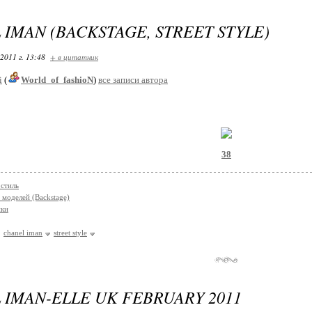
IMAN (BACKSTAGE, STREET STYLE)
2011 г. 13:48
+ в цитатник
i
(
World_of_fashioN
)
все записи автора
38
стиль
 моделей (Backstage)
ки
chanel iman
street style
 IMAN-ELLE UK FEBRUARY 2011