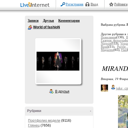
Регистрация
Вход
Рейтинги
Записи
Друзья
Комментарии
Выбрана рубрика
Л
World of fashioN
Другие рубрики в 
Пожелания
(130),
Н
Галерея фотографо
Nippon
(153),
Vogue
Russh
(11),
Purple
Magazine
(65),
Flair
MIRAND
Вторник, 19 Февра
jake_c
В друзья
Рубрики
-
Портфолио модели
(9116)
Глянец
(7656)