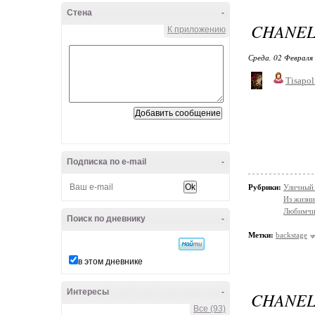
Стена
-
CHANEL 
К приложению
Среда, 02 Февраля 
Tisapol
Подписка по e-mail
-
Рубрики:
Уличный 
Из жизни
Любимчи
Поиск по дневнику
-
Метки:
backstage
в этом дневнике
Интересы
-
CHANEL
Все (93)