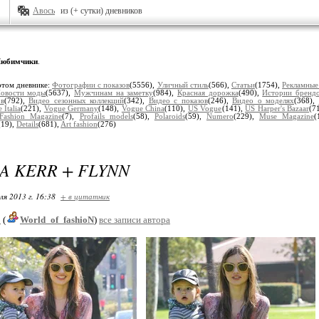
Авось
из (+ сутки) дневников
юбимчики
.
этом дневнике:
Фотографии с показов
(5556),
Уличный стиль
(566),
Статьи
(1754),
Рекламные
овости моды
(5637),
Мужчинам на заметку
(984),
Красная дорожка
(490),
Истории бренд
в
(792),
Видео сезонных коллекций
(342),
Видео с показов
(246),
Видео о моделях
(368),
 Italia
(221),
Vogue Germany
(148),
Vogue China
(110),
US Vogue
(141),
US Harper's Bazaar
(7
 Fashion Magazine
(7),
Profails models
(58),
Polaroids
(59),
Numero
(229),
Muse Magazine
(
(19),
Details
(681),
Art fashion
(276)
A KERR + FLYNN
ля 2013 г. 16:38
+ в цитатник
p
(
World_of_fashioN
)
все записи автора