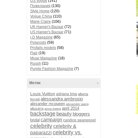
US Vogue
(141)
Пожелания
(130)
Style Home
(120)
Vogue China
(110)
Marie Claire
(106)
UK Harper's Bazaar
(72)
US Harper's Bazaar
(71)
i-D Magazine
(65)
Polaroids
(59)
Profails models
(58)
Flair
(19)
Muse Magazine
(18)
Russh
(11)
Purple Fashion Magazine
(7)
Метки
-
Louis Vuitton
adriana lima
alberta
alessandra ambrosio
ferretti
alexander mcqueen
alexander wang
april 2014
altuzarra
anna ewers
backstage
beauty
bloggers
campaign
bridal
candice swanepoel
celebrity
celebrity &
celebrity vs.
paparazzi