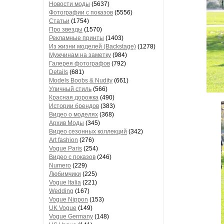
Новости моды
(5637)
Фотографии с показов
(5556)
Статьи
(1754)
Про звезды
(1570)
Рекламные принты
(1403)
Из жизни моделей (Backstage)
(1278)
Мужчинам на заметку
(984)
Галерея фотографов
(792)
Details
(681)
Models Boobs & Nudity
(661)
Уличный стиль
(566)
Красная дорожка
(490)
Истории брендов
(383)
Видео о моделях
(368)
Архив Моды
(345)
Видео сезонных коллекций
(342)
Art fashion
(276)
Vogue Paris
(254)
Видео с показов
(246)
Numero
(229)
Любимчики
(225)
Vogue Italia
(221)
Wedding
(167)
Vogue Nippon
(153)
UK Vogue
(149)
Vogue Germany
(148)