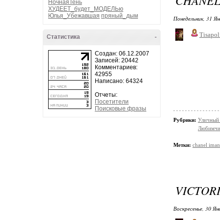
CHANEL
НочнаяТень
ХУДЕЕТ_будет_МОДЕЛЬю
Юлья_Убежавшая
пряный_дым
Понедельник, 31 Ян
Tisapol
Статистика
-
Создан: 06.12.2007
Записей: 20442
Комментариев:
42955
Написано: 64324
Отчеты:
Посетители
Поисковые фразы
Рубрики:
Уличный 
Любимчи
Метки:
chanel iman
VICTOR
Воскресенье, 30 Ян