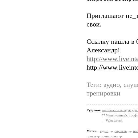
Приглашают не_т
свои.
Ссылку нашла в б
Александр!
http://www.liveint
http://www.liveint
Теги: аудио, слуш
тренировки
Рубрики:
==Ссылки и литература
**Машинопись5: профи
__Valentinych
Метки:
аудио
слушать
po
профи
тренировки