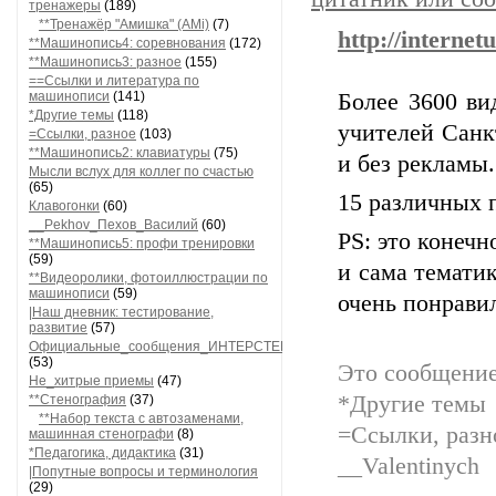
тренажеры
(189)
**Тренажёр "Амишка" (AMi)
(7)
http://internet
**Машинопись4: соревнования
(172)
**Машинопись3: разное
(155)
==Ссылки и литература по
машинописи
(141)
Более 3600 ви
*Другие темы
(118)
учителей Санк
=Ссылки, разное
(103)
**Машинопись2: клавиатуры
(75)
и без рекламы.
Мысли вслух для коллег по счастью
(65)
15 различных 
Клавогонки
(60)
__Pekhov_Пехов_Василий
(60)
PS: это конечн
**Машинопись5: профи тренировки
(59)
и сама тематик
**Видеоролики, фотоиллюстрации по
машинописи
(59)
очень понрави
|Наш дневник: тестирование,
развитие
(57)
Официальные_сообщения_ИНТЕРСТЕНО
(53)
Это сообщение
Не_хитрые приемы
(47)
*Другие темы
**Стенография
(37)
**Набор текста с автозаменами,
=Ссылки, разн
машинная стенографи
(8)
*Педагогика, дидактика
(31)
__Valentinych
|Попутные вопросы и терминология
(29)