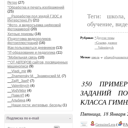
Ретро
(27)
*Обработка и печать изображений
(25)
Теги: школа,
__Разработки под эгидой ГЗОС и
Интерстено.Ру
(21)
обучение, видео
*Фото- и видеосъемка цифровой
фотокамерой
(20)
Хитрые приемы
(18)
Рубрики:
*Другие темы
|Подготовка видеороликов,
фотоиллюстраций
(16)
=Ссылки, разное
|Как пользоваться дневником
(13)
__Valentinych
*IT-образование и педагогика
(11)
*Мобильная связь
(10)
Метки:
школа
общеобразовател
**ОТ АВТОРОВ сайтов, посвященных
машинописи
(9)
__Vladi_mir
(8)
__Znamensky M. _Знаменский М.
(7)
__ZajR_ЗаиР
(7)
350 ПРИМЕ
__Valentinych
(4)
ЗАДАНИЙ П
__VodViktor
(4)
__ПавелП
(4)
КЛАССА ГИМН
__Альбина
(4)
__Наши гости: интервью, беседы
(1)
Пятница, 18 Января 
Подписка по e-mail
-
GenuineLera
(
FA