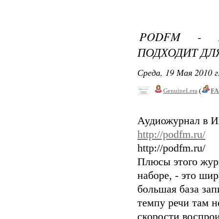
PODFM - Е
ПОДХОДИТ ДЛ
Среда, 19 Мая 2010 г
GenuineLera
(
FA
Аудиожурнал в И
http://podfm.ru/
http://podfm.ru/
Плюсы этого журн
наборе, - это ши
большая база зап
темпу речи там н
скорости воспрои