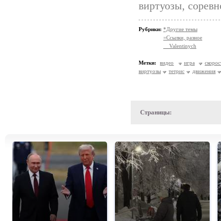
виртуозы, соревн
Рубрики:
*Другие темы
=Ссылки, разное
__Valentinych
Метки:
видео
игра
скорос
виртуозы
тетрис
движения
Страницы: