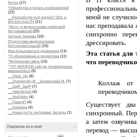
В 11 классе я 
Ретро
(27)
профессиональны
*Обработка и печать изображений
(25)
мной не случило
__Разработки под эгидой ГЗОС и
Интерстено.Ру
(21)
нас преподавала 
*Фото- и видеосъемка цифровой
фотокамерой
(20)
синхронно пере
Хитрые приемы
(18)
дрессировать.
|Подготовка видеороликов,
фотоиллюстраций
(16)
|Как пользоваться дневником
(13)
Эта статья для 
*IT-образование и педагогика
(11)
что переводчик
*Мобильная связь
(10)
**ОТ АВТОРОВ сайтов, посвященных
машинописи
(9)
__Vladi_mir
(8)
__Znamensky M. _Знаменский М.
(7)
Коллаж от 
__ZajR_ЗаиР
(7)
переводчико
__Valentinych
(4)
__VodViktor
(4)
__ПавелП
(4)
Существует два
__Альбина
(4)
синхронный. Пер
__Наши гости: интервью, беседы
(1)
а затем озвучив
Подписка по e-mail
-
перевод — высши