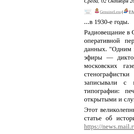
Среда, 02 Октября 20
GenuineLera
(
FA
...в 1930-е годы.
Радиовещание в С
оперативной пе
данных. "Одним 
эфиры — диктор
московских газ
стенографистк
записывали с 
типографии: пе
открытыми и слу
Этот великолепн
статье об исто
https://news.mail.