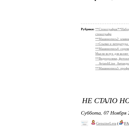
Рубрики:
**Стенография/**На
стенографи
**Машинопись2: клави
==Ссылки и литература
**Машинопись4: сорев
Мысли вслух для коллег
**Видеоролики, фотои
__AvtandiLine_Автанди
**Машинопись5: профи
НЕ СТАЛО Н
Суббота, 07 Ноября 
GenuineLera
(
FA