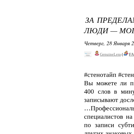
ЗА ПРЕДЕЛА
ЛЮДИ — МОГ
Четверг, 28 Января 2
GenuineLera
(
FA
#стенотайп #сте
Вы можете ли по
400 слов в мин
записывают досл
…Профессиона
специалистов на
по записи субти
других знаковых