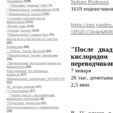
Señora Profesora
тренажеры
(189)
**Тренажёр "Амишка" (AMi)
(7)
1619 подписчико
**Машинопись4: соревнования
(172)
**Машинопись3: разное
(155)
==Ссылки и литература по
машинописи
(141)
https://zen.yandex
*Другие темы
(118)
=Ссылки, разное
(103)
5ff5d515fe4e686f
**Машинопись2: клавиатуры
(75)
Мысли вслух для коллег по счастью
(65)
Клавогонки
(60)
"После два
__Pekhov_Пехов_Василий
(60)
кислородо
**Машинопись5: профи тренировки
(59)
переводчико
**Видеоролики, фотоиллюстрации по
машинописи
(59)
7 января
|Наш дневник: тестирование,
развитие
(57)
26 тыс. дочитыв
Официальные_сообщения_ИНТЕРСТЕНО
(53)
2,5 мин.
Не_хитрые приемы
(47)
**Стенография
(37)
**Набор текста с автозаменами,
машинная стенографи
(8)
*Педагогика, дидактика
(31)
|Попутные вопросы и терминология
(29)