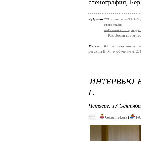
стенография, Бер
Рубрики:
**Стенография/**На
стенографи
==Ссылки и литература
__Разработки под эгид
Метки:
ГЗОС
стенотайп
ру
Березина Н. М.
обучение
20
ИНТЕРВЬЮ В 
Г.
Четверг, 13 Сентябр
GenuineLera
(
FA