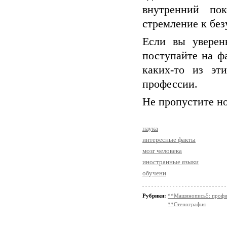
внутренний пок
стремление к без
Если вы уверен
поступайте на ф
каких-то из эт
профессии.
Не пропустите н
наука
интересные факты
мозг человека
иностранные языки
обучени
Рубрики:
**Машинопись5: профи
**Стенография