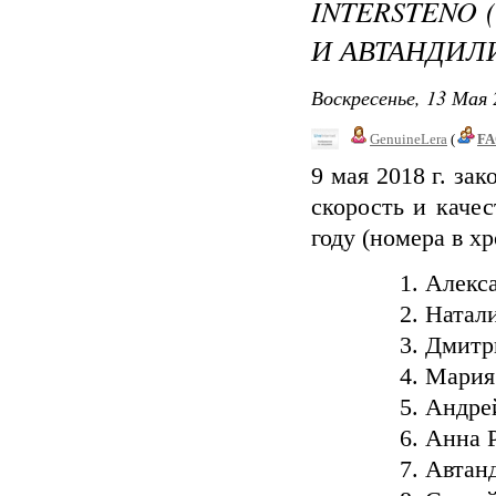
INTERSTENO 
И АВТАНДИЛ
Воскресенье, 13 Мая 
GenuineLera
(
FA
9 мая 2018 г. за
скорость и каче
году (номера в х
1. Алекс
2. Натал
3. Дмит
4. Мария
5. Андре
6. Анна 
7. Автан