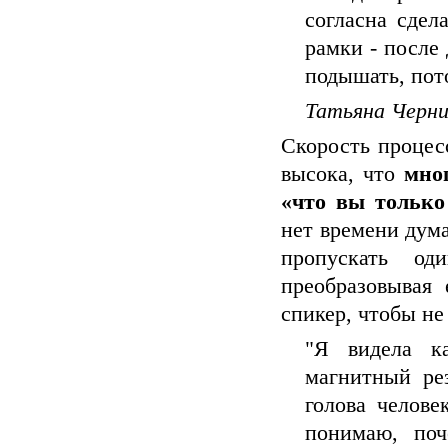
согласна сдел
рамки - после
подышать, пото
Татьяна Черни
Скорость процес
высока, что
мно
«что вы только
нет времени дума
пропускать од
преобразовывая 
спикер, чтобы не
"Я видела ка
магнитный рез
голова челове
понимаю, поч