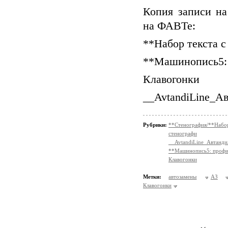
Копия записи н
на ФАВТе:
**Набор текста 
**Машинопись5:
Клавогонки
__AvtandiLine_А
Рубрики:
**Стенография/**На
стенографи
__AvtandiLine_Автанди
**Машинопись5: профи
Клавогонки
Метки:
автозамены
АЗ
Клавогонки