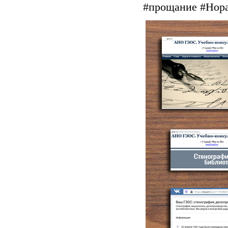
#прощание #Нор