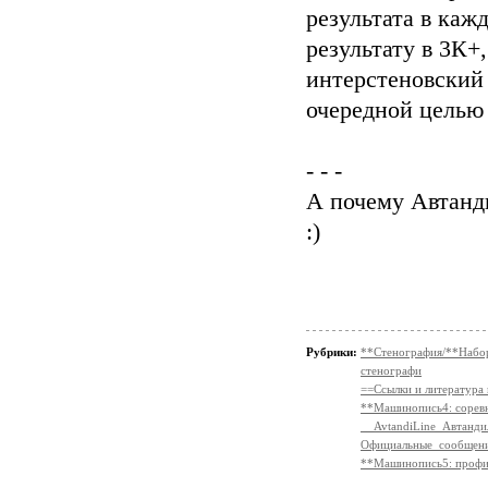
результата в каж
результату в 3К+
интерстеновский
очередной целью
- - -
А почему Автанд
:)
Рубрики:
**Стенография/**На
стенографи
==Ссылки и литература
**Машинопись4: сорев
__AvtandiLine_Автанди
Официальные_сообще
**Машинопись5: профи