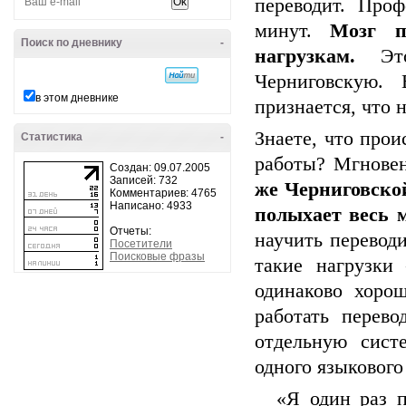
переводит. Про
минут.
Мозг п
Поиск по дневнику
-
нагрузкам.
Это
Черниговскую.
в этом дневнике
признается, что н
Знаете, что прои
Статистика
-
работы? Мгновен
Создан: 09.07.2005
Записей: 732
же Черниговской
Комментариев: 4765
Написано: 4933
полыхает весь м
Отчеты:
научить переводи
Посетители
Поисковые фразы
такие нагрузки
одинаково хоро
работать перев
отдельную сист
одного языкового
«Я один раз п