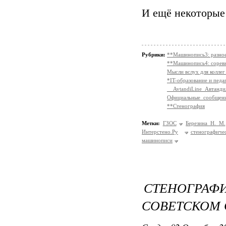
И ещё некоторые
Рубрики:
**Машинопись3: разно
**Машинопись4: сорев
Мысли вслух для коллег
*IT-образование и педа
__AvtandiLine_Автанди
Официальные_сообще
**Стенография
Метки:
ГЗОС
Березина Н. М.
Интерстено.Ру
стенографиче
машинописи
СТЕНОГРА
СОВЕТСКОМ 