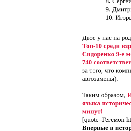
8. Серге
9. Дмит
10. Игор
Двое у нас на ро
Топ-10 среди вз
Сидоренко 9-е м
740 соответстве
за того, что ком
автозамены).
Таким образом,
И
языка историчес
минут!
[quote=Гегемон ht
Впервые в истор