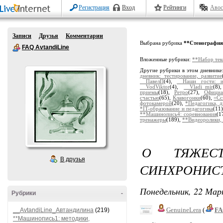
Регистрация
Вход
Рейтинги
Авос
Записи
Друзья
Комментарии
Выбрана рубрика
**Стенография
FAQ AvtandiLine
Вложенные рубрики:
**Набор тек
Другие рубрики в этом дневнике
дневник: тестирование, развитие
__ПавелП
(4),
__Наши гости: и
__VodViktor
(4),
__Vladi_mir
(8
приемы
(18),
Ретро
(27),
Офици
счастью
(65),
Клавогонки
(60),
=Сс
фотокамерой
(20),
*Педагогика, д
*IT-образование и педагогика
(11
**Машинопись4: соревнования
(1
тренажеры
(189),
**Видеоролики,
О ТЯЖЕСТ
В друзья
СИНХРОНИС
Понедельник, 22 Мар
Рубрики
-
GenuineLera
(
FA
__AvtandiLine_Автандилина
(219)
**Машинопись1: методики,