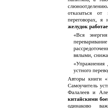
слюноотделению
отказаться от
переговорах, я
желудок работае
«Вся энерги
переваривание
рассредоточен
вялыми, снижа
«Упражнения д
устного перево
Авторы книги «
Самоучитель уст
Фалалеев и Ал
китайскими бое
одинаково ва