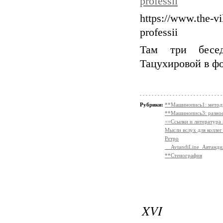
professii
https://www.the-vi
professii
Там три бесед
Тацухировой в ф
Рубрики:
**Машинопись1: метод
**Машинопись3: разно
==Ссылки и литература
Мысли вслух для коллег
Ретро
__AvtandiLine_Автанди
**Стенография
XVI ИНТ