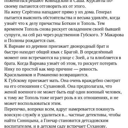
пожениться решают Ковнадский и Саша. Курсанты по-
своему пытаются отговорить их от этого.
На жену Серёгина нападают прямо у их дома. Генерал
пытается выяснить обстоятельства и весьма удивлён, когда
узнаёт что к делу причастны Боткин и Тополь. Тем
временем Тополь снова рискует овладением своей бывшей
супруги, на сей раз через родствениов Губского. У Макарова
и Полины рождается сын.
К Варнаве из деревни приезжает двоюродный брат и
быстро находит общий язык с Брагой. В определённый
момент они встречаются на улице с Зоей, а та влюбляется в
брата. Когда Варнава узнаёт об этом, то рискует потерять
Нику по простой как мир причине — ревность.
Красильников и Романенко возвращаются.
К Губскому приезжает мать. Она очень враждебно смотрит
на его отношения с Сухановой. Она предполагала, что
женой военного не может быть ещё один военный человек,
к тому же Тополь тоже играет роль в их отношениях, и не
может воспользоваться этим.
Перепечко, вопреки всем, вдруг намеревается покинуть
воискую службу и удалиться в... частные детективы, чтобы
найти Синицына, а Гончар становится детсадовским
воспитателем, и в детском саду встречает Суханову.