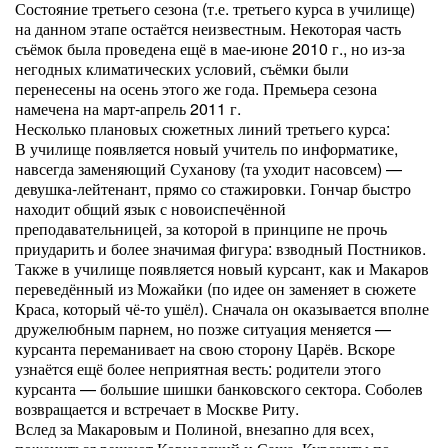
Состояние третьего сезона (т.е. третьего курса в училище)
на данном этапе остаётся неизвестным. Некоторая часть
съёмок была проведена ещё в мае-июне 2010 г., но из-за
негодных климатических условий, съёмки были
перенесены на осень этого же года. Премьера сезона
намечена на март-апрель 2011 г.
Несколько плановых сюжетных линий третьего курса:
В училище появляется новый учитель по информатике,
навсегда заменяющий Суханову (та уходит насовсем) —
девушка-лейтенант, прямо со стажировки. Гончар быстро
находит общий язык с новоиспечённой
преподавательницей, за которой в принципе не прочь
приударить и более значимая фигура: взводный Постников.
Также в училище появляется новый курсант, как и Макаров
переведённый из Можайки (по идее он заменяет в сюжете
Краса, который чё-то ушёл). Сначала он оказывается вполне
дружелюбным парнем, но позже ситуация меняется —
курсанта переманивает на свою сторону Царёв. Вскоре
узнаётся ещё более неприятная весть: родители этого
курсанта — большие шишки банковского сектора. Соболев
возвращается и встречает в Москве Риту.
Вслед за Макаровым и Полиной, внезапно для всех,