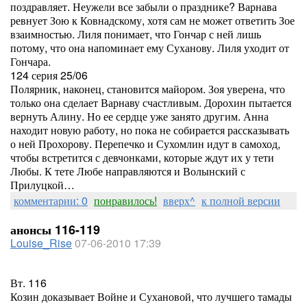
поздравляет. Неужели все забыли о празднике? Варнава
ревнует Зою к Ковнадскому, хотя сам не может ответить Зое
взаимностью. Лиля понимает, что Гончар с ней лишь
потому, что она напоминает ему Суханову. Лиля уходит от
Гончара.
124 серия 25/06
Полярник, наконец, становится майором. Зоя уверена, что
только она сделает Варнаву счастливым. Дорохин пытается
вернуть Алину. Но ее сердце уже занято другим. Анна
находит новую работу, но пока не собирается рассказывать
о ней Прохорову. Перепечко и Сухомлин идут в самоход,
чтобы встретится с девчонками, которые ждут их у тети
Любы. К тете Любе направляются и Волынский с
Прилуцкой…
комментарии: 0
понравилось!
вверх^
к полной версии
анонсы 116-119
Louise_Rise
07-06-2010 17:39
Вт. 116
Козин доказывает Войне и Сухановой, что лучшего тамады