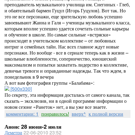
преподаватель музыкального училища им. Снегиных - Глеб,
и обаятельный бармен Гуцул (Игорь Гуцулов). Вот так. Но
это не все персонажи, еще зрительскую любовь успешно
завоевывают Жанна и Галя – ученицы музыкального класса,
которым вполне успешно удается сочетать сольные карьеры
и обучение в школе. Но самые сильные «встряски»
происходят в учительском коллективе – от любовных
интриг и семейных тайн. Нас всех главное ждут новые
персонажи. Но вообще - все в сериале теперь как в жизни –
школьные влюбленности, соперничество, юношеский
максимализм и попытки захватить лидерство в коллективе,
девичьи тревоги и оправданные надежды. Так что ждем, в
понедельник в 9 вечера
А вот вам фотография группы «Балабама»:
[500x330]
По секрету, эта информация досталась от самого канала, так
сказать – эксклюзив, ни в одной программе информации о
новом сезоне «Ранеток» нет, а вы уже все знаете.
комментарии: 1
понравилось!
вверх^
к полной версии
Анонс 28 июня-2 июля
Деметри
22-06-2010 23:52