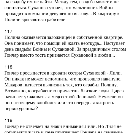
на свадьбу им не найти. Между тем, свадьба может и не
состояться. Суханова узнает, что мальчишник Войны
проходит в компании девушек по вызову... В квартиру к
Полине врываются грабители
117
Полина оказывается заложницей в собственной квартире.
Она понимает, что помощи ей ждать неоткуда... Наступает
день свадьбы Войны и Сухановой. За праздничным столом
Гончар вместо тоста признается Сухановой в любви...
118
Гончар просыпается в кровати сестры Сухановой - Лили.
Он никак не может вспомнить, что произошло накануне.
Макаров пытается вычислить тех, кто ограбил Полину.
Возможно, к ограблению причастны близкие люди. Царев
начинает ухаживать за медсестрой Леночкой. Неужели он
по-настоящему влюбился или это очередная хитрость
первокурсника?
119
Гончар не отвечает на знаки внимания Лили. Но Лиля не
собирается ждать и сама приглашает Гончара на свидание.