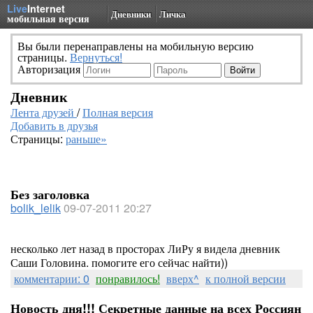
Live
Internet
Дневники
Личка
мобильная версия
Вы были перенаправлены на мобильную версию
страницы.
Вернуться!
Авторизация
Дневник
Лента друзей
/
Полная версия
Добавить в друзья
Страницы:
раньше»
Без заголовка
bolik_lelik
09-07-2011 20:27
несколько лет назад в просторах ЛиРу я видела дневник
Саши Головина. помогите его сейчас найти))
комментарии: 0
понравилось!
вверх^
к полной версии
Новость дня!!! Секретные данные на всех Россиян