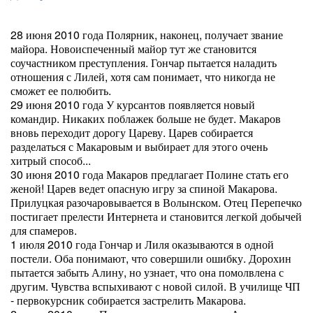
28 июня 2010 года Полярник, наконец, получает звание
майора. Новоиспеченный майор тут же становится
соучастником преступления. Гончар пытается наладить
отношения с Лилей, хотя сам понимает, что никогда не
сможет ее полюбить.
29 июня 2010 года У курсантов появляется новый
командир. Никаких поблажек больше не будет. Макаров
вновь переходит дорогу Цареву. Царев собирается
разделаться с Макаровым и выбирает для этого очень
хитрый способ...
30 июня 2010 года Макаров предлагает Полине стать его
женой! Царев ведет опасную игру за спиной Макарова.
Прилуцкая разочаровывается в Волынском. Отец Перепечко
постигает прелести Интернета и становится легкой добычей
для спамеров.
1 июля 2010 года Гончар и Лиля оказываются в одной
постели. Оба понимают, что совершили ошибку. Дорохин
пытается забыть Алину, но узнает, что она помолвлена с
другим. Чувства вспыхивают с новой силой. В училище ЧП
- первокурсник собирается застрелить Макарова.