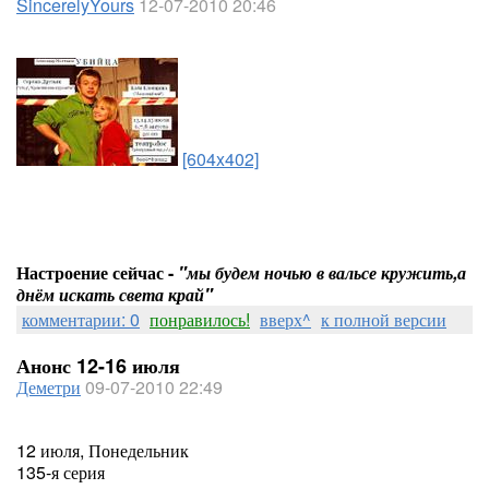
SincerelyYours
12-07-2010 20:46
[604x402]
Настроение сейчас -
"мы будем ночью в вальсе кружить,а
днём искать света край"
комментарии: 0
понравилось!
вверх^
к полной версии
Анонс 12-16 июля
Деметри
09-07-2010 22:49
12 июля, Понедельник
135-я серия