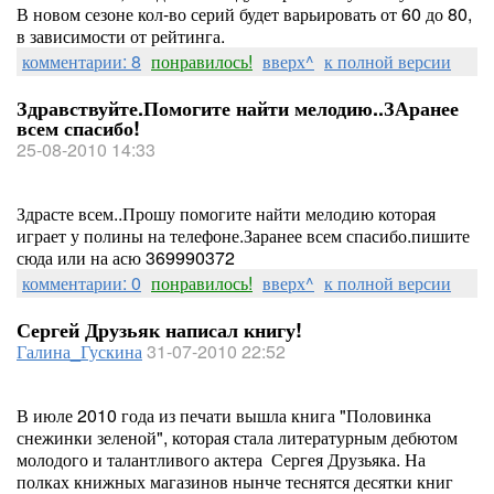
В новом сезоне кол-во серий будет варьировать от 60 до 80,
в зависимости от рейтинга.
комментарии: 8
понравилось!
вверх^
к полной версии
Здравствуйте.Помогите найти мелодию..ЗАранее
всем спасибо!
25-08-2010 14:33
Здрасте всем..Прошу помогите найти мелодию которая
играет у полины на телефоне.Заранее всем спасибо.пишите
сюда или на асю 369990372
комментарии: 0
понравилось!
вверх^
к полной версии
Сергей Друзьяк написал книгу!
Галина_Гускина
31-07-2010 22:52
В июле 2010 года из печати вышла книга "Половинка
снежинки зеленой", которая стала литературным дебютом
молодого и талантливого актера Сергея Друзьяка. На
полках книжных магазинов нынче теснятся десятки книг