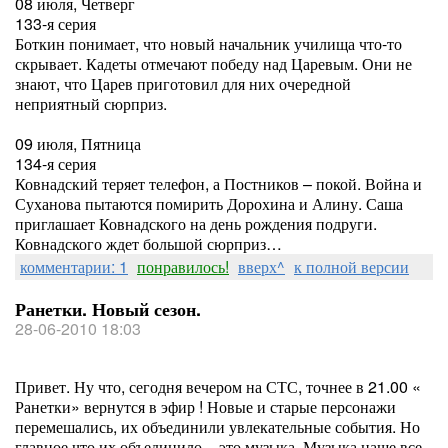
08 июля, Четверг
133-я серия
Боткин понимает, что новый начальник училища что-то
скрывает. Кадеты отмечают победу над Царевым. Они не
знают, что Царев приготовил для них очередной
неприятный сюрприз.
09 июля, Пятница
134-я серия
Ковнадский теряет телефон, а Постников – покой. Война и
Суханова пытаются помирить Дорохина и Алину. Саша
приглашает Ковнадского на день рождения подруги.
Ковнадского ждет большой сюрприз…
комментарии: 1
понравилось!
вверх^
к полной версии
Ранетки. Новый сезон.
28-06-2010 18:03
Привет. Ну что, сегодня вечером на СТС, точнее в 21.00 «
Ранетки» вернутся в эфир ! Новые и старые персонажи
перемешались, их объединили увлекательные события. Но
главное что их объединило – это музыка. Музыка наше все.