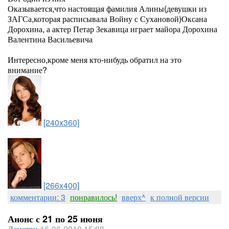
Оказывается,что настоящая фамилия Алины(девушки из
ЗАГСа,которая расписывала Войну с Сухановой)Оксана
Дорохина, а актер Петар Зекавица играет майора Дорохина
Валентина Васильевича
Интересно,кроме меня кто-нибудь обратил на это
внимание?
[240x360]
[266x400]
комментарии: 3
понравилось!
вверх^
к полной версии
Анонс с 21 по 25 июня
Деметри
16-06-2010 15:08