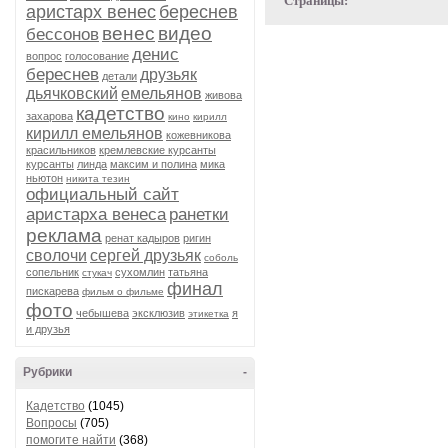
Страницы:
аристарх венес
береснев
венес
видео
бессонов
денис
вопрос
голосование
береснев
друзьяк
детали
дьячковский
емельянов
живова
кадетство
захарова
кино
кирилл
кирилл емельянов
кожевникова
красильников
кремлевские курсанты
курсанты
линда
максим и полина
мика
ньютон
никита тезин
официальный сайт
аристарха венеса
ранетки
реклама
ренат кадыров
ригин
сволочи
сергей друзьяк
соболь
сопельник
сухомлин
татьяна
стукач
финал
пискарева
фильм о фильме
фото
чебышева
эксклюзив
я
этикетка
и друзья
Рубрики
-
Кадетство
(1045)
Вопросы
(705)
помогите найти
(368)