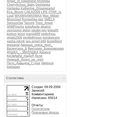
Angel_of_happiness
Anzeliika
Cherrylicious_Baby
Demjanka
Hartapka
Katherine_Disappeared
Kira_Bloom
LAILA2009
LIFE-STAR_ru
Luuli
MAXMAXMAXMAX
Max_Milian
MoonGod
Romashka-star
SMELA
SeriousOwl
Tanomi
Tired_Angel
VAMPirscha
asbufguifa
atsam1
cenrisores
djden
iskatel-nev
kiska95
krebun
leinvi
manja999
motiv4you
olgab2009
pentiethrosor
pondaresrio
sasha-istorik
sex-angel-666
tioswifimol
wwaagat
Аврюша_секси_герл_
Валентина_Б
Виктория_Брюховецкая
ДАШКА_-_МИЛАШКА
Дарюся
КрОвАвАя_НаДзЯ
Лели
Нежный_Ангел_не_спит
Петр_Давыдов_Стихи
Ум4ёнок
бабашка
Статистика
-
Создан: 09.09.2006
Записей:
Комментариев:
Написано: 65014
Отчеты:
Посетители
Поисковые фразы