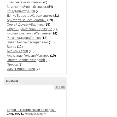
Кремлевские курсанты
(70)
Замечания/Черный список
(54)
От администрации
(28)
Денис Береснев/Красильников
(21)
Аристарх Венес/Сухомлин
(19)
Сергей Друзьяк/Варнава
(18)
Сергей Дьячковский/Прохоров
(17)
Кирилл Емельянов/Сырников
(14)
Ренат Кадыров/Гончар
(13)
Павел Бессонов/Перепечко
(13)
Видео
(12)
Анонсы серий
(10)
Александр Головин/Макаров
(10)
Никита Тезин/Ковнадский
(9)
Пресса
(9)
Илья Ригин/Брагин
(7)
Музыка
-
Все (8)
Корни - "Наперегонки с ветром"
Слушали: 31
Комментарии: 4