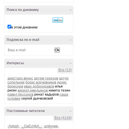
Поиск по дневнику
-
в этом дневнике
Подписка по e-mail
-
Интересы
-
Все (13)
аристарх венес
артем терехов
артур
сопельник
борис корчевников
денис
береснев
иван добронравов
илья
ригин
кирилл емельянов
никита тезин
павел бессонов
ренат кадыров
саша
головин
сергей дьячковский
Постоянные читатели
-
Все (4149)
-Aqilah-
-_GaEcHkA_-
-алёнчик-