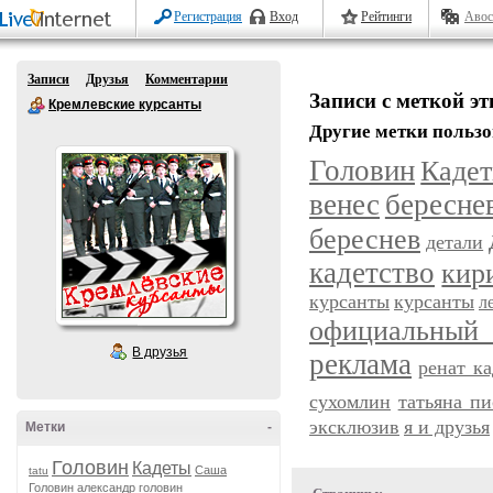
Регистрация
Вход
Рейтинги
Авос
Записи
Друзья
Комментарии
Записи с меткой э
Кремлевские курсанты
Другие метки пользо
Головин
Каде
венес
бересне
береснев
детали
кадетство
кир
курсанты
курсанты
л
официальный
В друзья
реклама
ренат к
сухомлин
татьяна пи
эксклюзив
я и друзья
Метки
-
Головин
Кадеты
Саша
tatu
Головин
александр головин