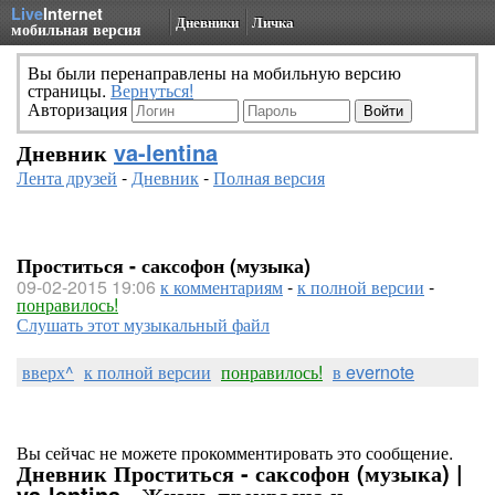
Live
Internet
Дневники
Личка
мобильная версия
Вы были перенаправлены на мобильную версию
страницы.
Вернуться!
Авторизация
Дневник
va-lentina
Лента друзей
-
Дневник
-
Полная версия
Проститься - саксофон (музыка)
09-02-2015 19:06
к комментариям
-
к полной версии
-
понравилось!
Слушать этот музыкальный файл
вверх^
к полной версии
понравилось!
в evernote
Вы сейчас не можете прокомментировать это сообщение.
Дневник Проститься - саксофон (музыка) |
va-lentina - Жизнь прекрасна и