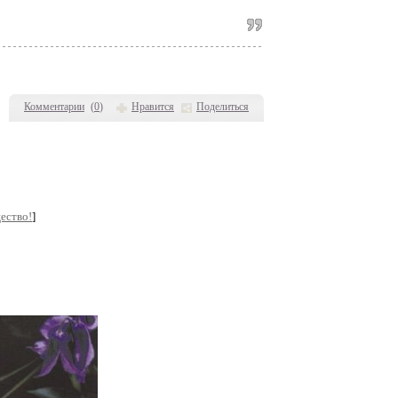
Комментарии
(
0
)
Нравится
Поделиться
ество!
]