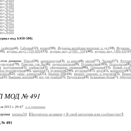
мод №484
мод №481
мод №480
мод №478
мод №477
мод №476
мод №465
мод №457
мод №456
мод №452
мод №486
урнал мод 1(450-500)
.
:
салфетки
(4),
Сабрина
(12),
крокет
(30),
Журналы китайские,японские и др.
(18),
Журналы 
(50),
журнал мод3 (550-600)
(15),
журнал мод 2(500- 550)
(40),
журнал мод (400-450)
(
 этом дневнике:
Юмор
(20),
энциклопедии
(3),
эл книги
(8),
шитьё
(77),
Часики
(17),
Фотош
рукоделие
(79),
Рамочки для Вас
(6),
радиоспектакли
(9),
Путешествия
(205),
Психология
(8
),
поздравления
(1),
плейкасты
(1),
оформление дневника
(86),
Открытки
(15),
Новый год
(
ои произведения
(40),
макраме
(7),
кулинария
(249),
кружево
(187),
корел
(1),
компьютер
(67
вопись
(62),
дамы, клипарты
(21),
Вязание-МК
(10),
вязание спицами и крючком
(5),
Вязан
ки
(2),
Вышивка лентами
(8),
всё для дизайна
(1),
Видеоклипы
(4),
безшовные фоны
(7),
Афоризм
 МОД № 491
ля 2012 г. 20:47
+ в цитатник
бщения
tatiana59
[
Прочитать целиком
+
В свой цитатник или сообщество!
]
 № 491