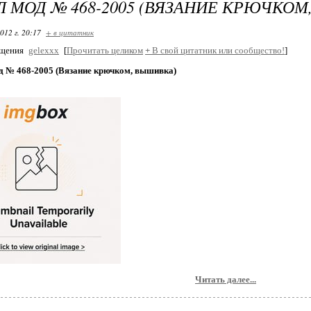
 МОД № 468-2005 (ВЯЗАНИЕ КРЮЧКОМ
012 г. 20:17
+ в цитатник
бщения
gelexxx
[
Прочитать целиком
+
В свой цитатник или сообщество!
]
 № 468-2005 (Вязание крючком, вышивка)
Читать далее...