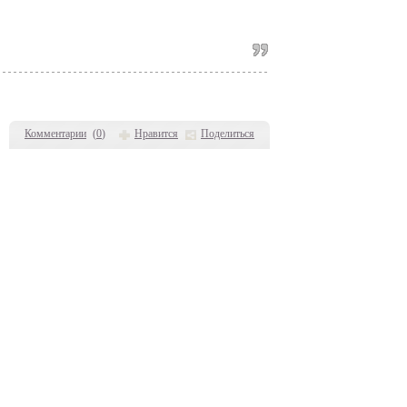
Комментарии
(
0
)
Нравится
Поделиться