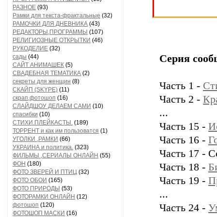
РАЗНОЕ
(93)
Рамки для текста-фрактальные
(32)
РАМОЧКИ ДЛЯ ДНЕВНИКА
(43)
РЕДАКТОРЫ,ПРОГРАММЫ
(107)
РЕЛИГИОЗНЫЕ ОТКРЫТКИ
(46)
РУКОДЕЛИЕ
(32)
Серия сооб
сады
(44)
САЙТ АНИМАШЕК
(5)
СВАДЕБНАЯ ТЕМАТИКА
(2)
секреты для женщин
(8)
Часть 1 -
Ст
СКАЙП (SKYPE)
(11)
Часть 2 -
Кр
скрап,фотошоп
(16)
СЛАЙДШОУ ДЕЛАЕМ САМИ
(10)
...
спасибки
(10)
СТИХИ.ПЛЕЙКАСТЫ.
(189)
Часть 15 -
И
ТОРРЕНТ и как им пользоватся
(1)
Часть 16 -
Г
УГОЛКИ ,РАМКИ
(66)
УКРАИНА и политика.
(323)
Часть 17 - 
ФИЛЬМЫ ,СЕРИАЛЫ ОНЛАЙН
(55)
ФОН
(180)
Часть 18 -
Б
ФОТО ЗВЕРЕЙ И ПТИЦ
(32)
Часть 19 -
П
ФОТО ОБОИ
(165)
ФОТО ПРИРОДЫ
(53)
...
ФОТОРАМКИ ОНЛАЙН
(12)
фотошоп
(120)
Часть 24 -
У
ФОТОШОП МАСКИ
(16)