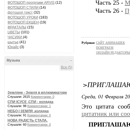
Часть 25 -
М
ФОТОШОП прогргами ARVIS
(12)
ФОТОШОП СТИЛИ
(14)
Часть 26 -
П
фотошоп текст
(32)
ФОТОШОП УРОКИ
(183)
ФОТОШОП.ЕКШЕН
(19)
ФРАКТАЛЫ
(15)
ЦВЕТЫ
(101)
ЧАСИКИ
(4)
шытье
(41)
Рубрики:
САЙТ АНИМАШЕК
Юнайс
(3)
ПОИГРАЕМ
ОНЛАЙН РЕДАКТОРЫ
Музыка
-
Все (5)
>ПРИГЛАШАЮ
Земляне - Земля в иллюминаторе
Среда, 01 Февраля 20
Слушали: 2615
Комментарии: 0
СПИ ІСУСЕ ,СПИ - колядка
Это цитата со
Слушали: 98
Комментарии: 1
НЕБО І ЗЕМЛЯ .колядка
цитатник или со
Слушали: 91
Комментарии: 0
НОВА РАДІСТЬ СТАЛА.
ПРИГЛАШАЮ
Слушали: 60
Комментарии: 0