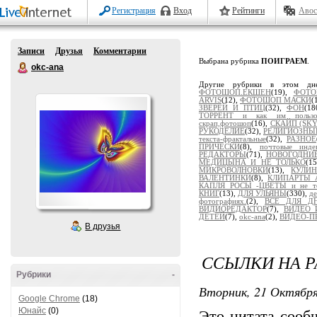
Регистрация
Вход
Рейтинги
Авос
Записи
Друзья
Комментарии
Выбрана рубрика
ПОИГРАЕМ
.
okc-ana
Другие рубрики в этом дн
ФОТОШОП.ЕКШЕН
(19),
ФОТО
ARVIS
(12),
ФОТОШОП МАСКИ
(
ЗВЕРЕЙ И ПТИЦ
(32),
ФОН
(18
ТОРРЕНТ и как им пользов
скрап,фотошоп
(16),
СКАЙП (SKY
РУКОДЕЛИЕ
(32),
РЕЛИГИОЗНЫ
текста-фрактальные
(32),
РАЗНОЕ
ПРИЧЕСКИ
(8),
почтовые индек
РЕДАКТОРЫ
(71),
НОВОГОДНИ
МЕДИЦЫНА И НЕ ТОЛЬКО
(1
МИКРОВОЛНОВКИ
(13),
КУЛИ
ВАЛЕНТИНКИ
(8),
КЛИПАРТЫ
КАПЛЯ РОСЫ -ЦВЕТЫ и не то
КНИГ
(13),
ДЛЯ УЛЬЯНЫ
(330),
де
фотографиях.
(2),
ВСЕ ДЛЯ Д
ВИДИОРЕДАКТОР
(7),
ВИДЕО 
ДЕТЕЙ
(7),
okc-ana
(2),
ВИДЕО-П
В друзья
ССЫЛКИ НА Р
Рубрики
-
Вторник, 21 Октября
Google Chrome
(18)
Юнайс
(0)
Это цитата соо