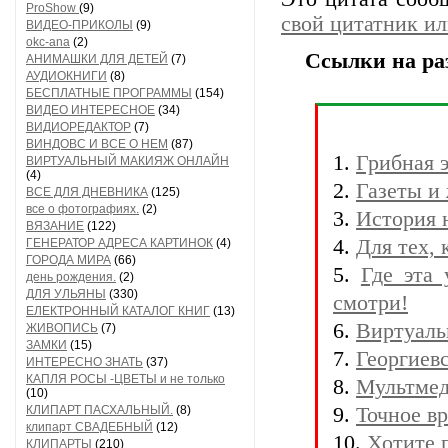
ProShow
(9)
свой цитатник и
ВИДЕО-ПРИКОЛЫ
(9)
okc-ana
(2)
Ссылки на ра
АНИМАШКИ ДЛЯ ДЕТЕЙ
(7)
АУДИОКНИГИ
(8)
БЕСПЛАТНЫЕ ПРОГРАММЫ
(154)
ВИДЕО ИНТЕРЕСНОЕ
(34)
ВИДИОРЕДАКТОР
(7)
ВИНДОВС И ВСЕ О НЕМ
(87)
1.
Грибная 
ВИРТУАЛЬНЫЙ МАКИЯЖ ОНЛАЙН
(4)
2.
Газеты и
ВСЕ ДЛЯ ДНЕВНИКА
(125)
все о фотографиях.
(2)
3.
История 
ВЯЗАНИЕ
(122)
4.
Для тех, 
ГЕНЕРАТОР АДРЕСА КАРТИНОК
(4)
ГОРОДА МИРА
(66)
5.
Где эта
день рождения.
(2)
ДЛЯ УЛЬЯНЫ
(330)
смотри!
ЕЛЕКТРОННЫЙ КАТАЛОГ КНИГ
(13)
6.
Виртуаль
ЖИВОПИСЬ
(7)
ЗАМКИ
(15)
7.
Георгиев
ИНТЕРЕСНО ЗНАТЬ
(37)
КАПЛЯ РОСЫ -ЦВЕТЫ и не только
8.
Мультмед
(10)
КЛИПАРТ ПАСХАЛЬНЫЙ.
(8)
9.
Точное вр
клипарт СВАДЕБНЫЙ
(12)
10.
Хотите 
КЛИПАРТЫ
(210)