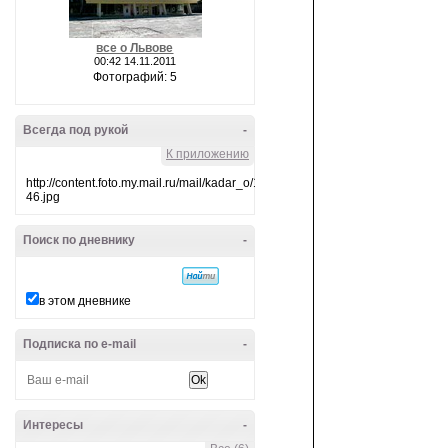
все о Львове
00:42 14.11.2011
Фотографий: 5
Всегда под рукой
-
К приложению
http://content.foto.my.mail.ru/mail/kadar_o/10/i-
46.jpg
Поиск по дневнику
-
в этом дневнике
Подписка по e-mail
-
Интересы
-