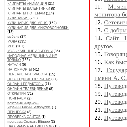
КЛИПАРТЫ АНИМАЦИЯ
(31)
11.
Момен
КЛИПАРТЫ ВАЛЕНТИНКИ
(8)
монитора б
КЛИПАРТЫ ПО ТЕМАМ
(114)
КУЛИНАРИЯ
(260)
12.
Сетевизо
КУЛИНАРИЯ ДЛЯ МЕНЯ
(162)
КУЛИНАРИЯ ДЛЯ МИКРОВОЛНОВКИ
13.
С добры
(13)
мебель
(37)
14.
Сайт: 
МОДА
(135)
другое.
МОЄ
(201)
МУЗЫКАЛЬНЫЕ АЛЬБОМЫ
(85)
15.
Говорящ
НАРОДНАЯ МЕДИЦЫНА И НЕ
ТОЛЬКО
(153)
16.
Как быс
НАТАЛИ
(0)
17.
Госуда
НАТЮРМОРТЫ
(41)
НЕРЕАЛЬНАЯ КРАСОТА.
(15)
имени А. С
НОВОГОДНИЕ ОТКРЫТКИ
(27)
ОНЛАЙН РЕДАКТОРЫ
(71)
18.
Путевод
ОНЛАЙН ТЕЛЕВИДЕНЬЕ
(8)
19.
Путевод
ОТКРЫТКИ
(71)
ПОИГРАЕМ
(2)
20.
Путевод
почтовые индексы-
Украины,Росии,Белорусии.
(1)
21.
Путевод
ПРИЧЕСКИ
(8)
22.
Путевод
ПРОВЕРКА САЙТОВ
(1)
програма Создать Blingee
(3)
ПРОГРАММА АНТИШПИОН
(15)