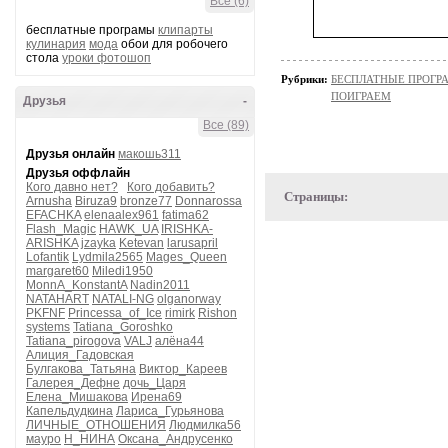
Все (6)
бесплатные програмы
клипарты
кулинария
мода
обои для робочего
стола
уроки фотошоп
Рубрики:
БЕСПЛАТНЫЕ ПРОГ
ПОИГРАЕМ
Друзья
-
Все (89)
Друзья онлайн
макошь311
Друзья оффлайн
Кого давно нет?
Кого добавить?
Страницы:
Arnusha
Biruza9
bronze77
Donnarossa
EFACHKA
elenaalex961
fatima62
Flash_Magic
HAWK_UA
IRISHKA-
ARISHKA
jzayka
Ketevan
larusapril
Lofantik
Lydmila2565
Mages_Queen
margaret60
Miledi1950
MonnA_KonstantA
Nadin2011
NATAHART
NATALI-NG
olganorway
PKFNF
Princessa_of_Ice
rimirk
Rishon
systems
Tatiana_Goroshko
Tatiana_pirogova
VALJ
алёна44
Алиция_Гадовская
Булгакова_Татьяна
Виктор_Кареев
Галерея_Дефне
дочь_Царя
Елена_Мишакова
Ирена69
Капельдудкина
Лариса_Гурьянова
ЛИЧНЫЕ_ОТНОШЕНИЯ
Людмилка56
мауро
Н_НИНА
Оксана_Андрусенко