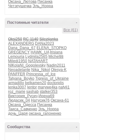
Оксана_Лютова
Писанка
Четэпушечка
Эль_Норра
Постоянные читатели
-
Все (61)
Oksi250
RC-1140
Silezijanka
ALEXANDERG
DANa2023
Dana_Dana_67
ELENA_STOPKO
GREGENCY
HAWK_UA
Irisiana
Lemouria
Lydmila2565
Micheltiti
Miledi1950
NATAHART
NIKolaNI_Gogolevsky
Nadin2011
Neoadelante
Nika_Nikol
Olesya-K
PANFFER
Princessa_of_Ice
Tatyana_Boyko
Tigress_of_Ukraine
armadillo
belkamen20
doctorplis
lenka3007
lentor
marywe4ka
natyli1
roz_marie
sashab
stalker353
Виктория_Русич
Ирена69
Людасик_04
Натусик76
Оксана-61
Оксана_Одесса
Писанка
Таиса_Савченко
Эль_Норра
дочь_Царя
оксана_гапоненко
Сообщества
-