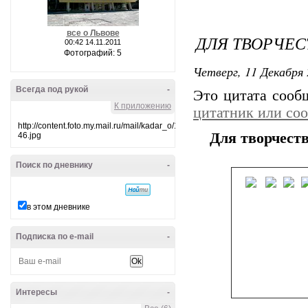
ВИ
все о Львове
ДЛЯ ТВОРЧЕСТ
00:42 14.11.2011
Фотографий: 5
Четверг, 11 Декабря 
Всегда под рукой
-
Это цитата соо
Г
К приложению
цитатник или со
http://content.foto.my.mail.ru/mail/kadar_o/10/i-
Для творчеств
46.jpg
Поиск по дневнику
-
ЕЛ
в этом дневнике
Подписка по e-mail
-
КА
Интересы
-