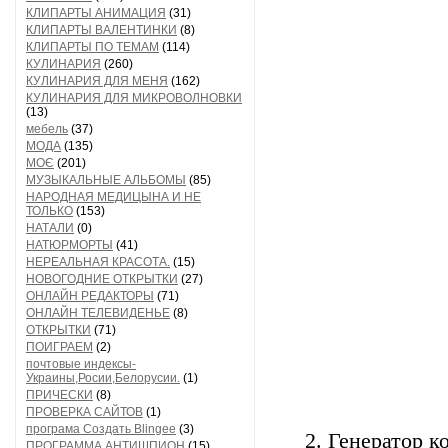
КЛИПАРТЫ АНИМАЦИЯ
(31)
КЛИПАРТЫ ВАЛЕНТИНКИ
(8)
КЛИПАРТЫ ПО ТЕМАМ
(114)
КУЛИНАРИЯ
(260)
КУЛИНАРИЯ ДЛЯ МЕНЯ
(162)
КУЛИНАРИЯ ДЛЯ МИКРОВОЛНОВКИ
(13)
мебель
(37)
МОДА
(135)
МОЄ
(201)
МУЗЫКАЛЬНЫЕ АЛЬБОМЫ
(85)
НАРОДНАЯ МЕДИЦЫНА И НЕ
ТОЛЬКО
(153)
НАТАЛИ
(0)
НАТЮРМОРТЫ
(41)
НЕРЕАЛЬНАЯ КРАСОТА.
(15)
НОВОГОДНИЕ ОТКРЫТКИ
(27)
ОНЛАЙН РЕДАКТОРЫ
(71)
ОНЛАЙН ТЕЛЕВИДЕНЬЕ
(8)
ОТКРЫТКИ
(71)
ПОИГРАЕМ
(2)
почтовые индексы-
Украины,Росии,Белорусии.
(1)
ПРИЧЕСКИ
(8)
ПРОВЕРКА САЙТОВ
(1)
програма Создать Blingee
(3)
2. Генератор к
ПРОГРАММА АНТИШПИОН
(15)