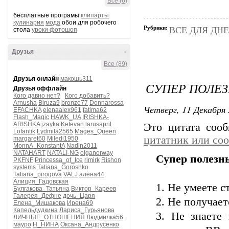
Все (6)
бесплатные програмы
клипарты
кулинария
мода
обои для робочего
Рубрики:
ВСЕ ДЛЯ ДН
стола
уроки фотошоп
Друзья
-
Все (89)
Друзья онлайн
макошь311
СУПЕР ПОЛЕЗ
Друзья оффлайн
Кого давно нет?
Кого добавить?
Arnusha
Biruza9
bronze77
Donnarossa
КУЛ
Четверг, 11 Декабря 
EFACHKA
elenaalex961
fatima62
Flash_Magic
HAWK_UA
IRISHKA-
ARISHKA
jzayka
Ketevan
larusapril
Это цитата соо
Lofantik
Lydmila2565
Mages_Queen
цитатник или со
margaret60
Miledi1950
MonnA_KonstantA
Nadin2011
NATAHART
NATALI-NG
olganorway
Супер полезны
PKFNF
Princessa_of_Ice
rimirk
Rishon
systems
Tatiana_Goroshko
Tatiana_pirogova
VALJ
алёна44
НАР
Алиция_Гадовская
1. Не умеете с
Булгакова_Татьяна
Виктор_Кареев
Галерея_Дефне
дочь_Царя
2. Не получае
Елена_Мишакова
Ирена69
Капельдудкина
Лариса_Гурьянова
3. Не знаете
ЛИЧНЫЕ_ОТНОШЕНИЯ
Людмилка56
мауро
Н_НИНА
Оксана_Андрусенко