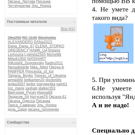
помощью BB к
Оксана_Лютова
Писанка
Четэпушечка
Эль_Норра
4. Не умете д
такого вида?
Постоянные читатели
-
Все (61)
Oksi250
RC-1140
Silezijanka
ALEXANDERG
DANa2023
Dana_Dana_67
ELENA_STOPKO
GREGENCY
HAWK_UA
Irisiana
Lemouria
Lydmila2565
Micheltiti
Miledi1950
NATAHART
почто
NIKolaNI_Gogolevsky
Nadin2011
Neoadelante
Nika_Nikol
Olesya-K
PANFFER
Princessa_of_Ice
Tatyana_Boyko
Tigress_of_Ukraine
5. При упомин
armadillo
belkamen20
doctorplis
lenka3007
lentor
marywe4ka
natyli1
6.Не умеете
roz_marie
sashab
stalker353
Виктория_Русич
Ирена69
используя "Ян
Людасик_04
Натусик76
Оксана-61
Оксана_Одесса
Писанка
А и не надо!
Таиса_Савченко
Эль_Норра
дочь_Царя
оксана_гапоненко
Сообщества
-
Специально дл