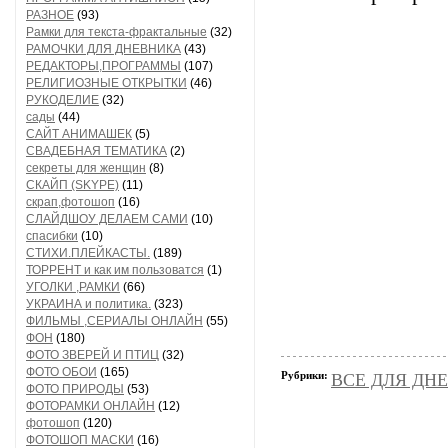
РАЗНОЕ
(93)
Рамки для текста-фрактальные
(32)
РАМОЧКИ ДЛЯ ДНЕВНИКА
(43)
РЕДАКТОРЫ,ПРОГРАММЫ
(107)
РЕЛИГИОЗНЫЕ ОТКРЫТКИ
(46)
РУКОДЕЛИЕ
(32)
сады
(44)
САЙТ АНИМАШЕК
(5)
СВАДЕБНАЯ ТЕМАТИКА
(2)
секреты для женщин
(8)
СКАЙП (SKYPE)
(11)
скрап,фотошоп
(16)
СЛАЙДШОУ ДЕЛАЕМ САМИ
(10)
спасибки
(10)
СТИХИ.ПЛЕЙКАСТЫ.
(189)
ТОРРЕНТ и как им пользоватся
(1)
УГОЛКИ ,РАМКИ
(66)
УКРАИНА и политика.
(323)
ФИЛЬМЫ ,СЕРИАЛЫ ОНЛАЙН
(55)
ФОН
(180)
ФОТО ЗВЕРЕЙ И ПТИЦ
(32)
ФОТО ОБОИ
(165)
Рубрики:
ВСЕ ДЛЯ ДН
ФОТО ПРИРОДЫ
(53)
ФОТОРАМКИ ОНЛАЙН
(12)
фотошоп
(120)
ФОТОШОП МАСКИ
(16)