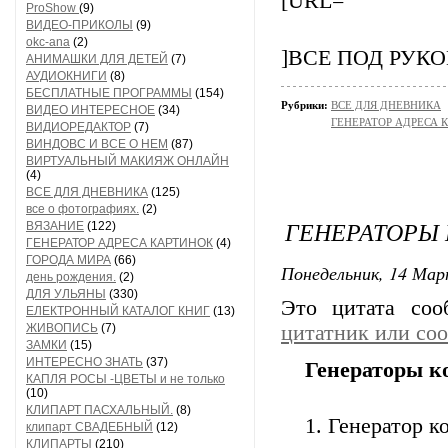
[URL=
ProShow
(9)
ВИДЕО-ПРИКОЛЫ
(9)
okc-ana
(2)
]ВСЕ ПОД РУКО
АНИМАШКИ ДЛЯ ДЕТЕЙ
(7)
АУДИОКНИГИ
(8)
БЕСПЛАТНЫЕ ПРОГРАММЫ
(154)
Рубрики:
ВСЕ ДЛЯ ДНЕВНИКА
ВИДЕО ИНТЕРЕСНОЕ
(34)
ГЕНЕРАТОР АДРЕСА 
ВИДИОРЕДАКТОР
(7)
ВИНДОВС И ВСЕ О НЕМ
(87)
ВИРТУАЛЬНЫЙ МАКИЯЖ ОНЛАЙН
(4)
ВСЕ ДЛЯ ДНЕВНИКА
(125)
все о фотографиях.
(2)
ГЕНЕРАТОРЫ 
ВЯЗАНИЕ
(122)
ГЕНЕРАТОР АДРЕСА КАРТИНОК
(4)
ГОРОДА МИРА
(66)
Понедельник, 14 Мар
день рождения.
(2)
ДЛЯ УЛЬЯНЫ
(330)
Это цитата со
ЕЛЕКТРОННЫЙ КАТАЛОГ КНИГ
(13)
ЖИВОПИСЬ
(7)
цитатник или со
ЗАМКИ
(15)
ИНТЕРЕСНО ЗНАТЬ
(37)
Генераторы ко
КАПЛЯ РОСЫ -ЦВЕТЫ и не только
(10)
КЛИПАРТ ПАСХАЛЬНЫЙ.
(8)
1. Генератор к
клипарт СВАДЕБНЫЙ
(12)
КЛИПАРТЫ
(210)