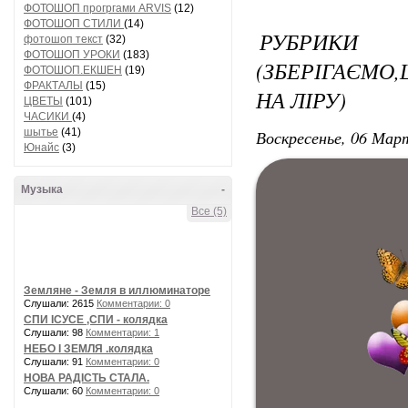
ФОТОШОП прогргами ARVIS
(12)
ФОТОШОП СТИЛИ
(14)
РУБРИК
фотошоп текст
(32)
ФОТОШОП УРОКИ
(183)
(ЗБЕРІГАЄМО,
ФОТОШОП.ЕКШЕН
(19)
ФРАКТАЛЫ
(15)
НА ЛІРУ)
ЦВЕТЫ
(101)
ЧАСИКИ
(4)
шытье
(41)
Воскресенье, 06 Март
Юнайс
(3)
Музыка
-
Все (5)
Земляне - Земля в иллюминаторе
Слушали: 2615
Комментарии: 0
СПИ ІСУСЕ ,СПИ - колядка
Слушали: 98
Комментарии: 1
НЕБО І ЗЕМЛЯ .колядка
Слушали: 91
Комментарии: 0
НОВА РАДІСТЬ СТАЛА.
Слушали: 60
Комментарии: 0