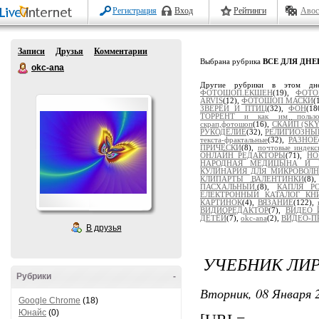
Регистрация
Вход
Рейтинги
Авос
Записи
Друзья
Комментарии
Выбрана рубрика
ВСЕ ДЛЯ ДН
okc-ana
Другие рубрики в этом дн
ФОТОШОП.ЕКШЕН
(19),
ФОТО
ARVIS
(12),
ФОТОШОП МАСКИ
(
ЗВЕРЕЙ И ПТИЦ
(32),
ФОН
(18
ТОРРЕНТ и как им пользов
скрап,фотошоп
(16),
СКАЙП (SKY
РУКОДЕЛИЕ
(32),
РЕЛИГИОЗНЫ
текста-фрактальные
(32),
РАЗНОЕ
ПРИЧЕСКИ
(8),
почтовые индекс
ОНЛАЙН РЕДАКТОРЫ
(71),
НО
НАРОДНАЯ МЕДИЦЫНА И 
КУЛИНАРИЯ ДЛЯ МИКРОВОЛ
КЛИПАРТЫ ВАЛЕНТИНКИ
(8
ПАСХАЛЬНЫЙ.
(8),
КАПЛЯ РО
ЕЛЕКТРОННЫЙ КАТАЛОГ КН
КАРТИНОК
(4),
ВЯЗАНИЕ
(122),
ВИДИОРЕДАКТОР
(7),
ВИДЕО 
ДЕТЕЙ
(7),
okc-ana
(2),
ВИДЕО-П
В друзья
УЧЕБНИК ЛИ
Рубрики
-
Вторник, 08 Января 2
Google Chrome
(18)
Юнайс
(0)