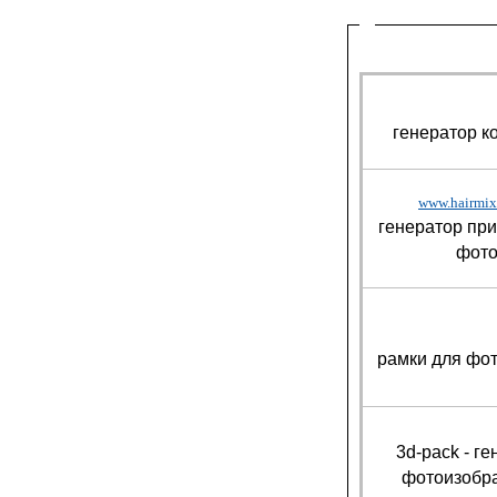
генератор к
www.hairmix
генератор при
фот
рамки для фот
3d-pack - г
фотоизобр