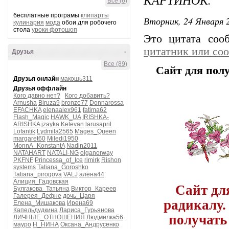
Все (6)
бесплатные програмы
клипарты
Вторник, 24 Января 2
кулинария
мода
обои для робочего
стола
уроки фотошоп
Это цитата со
цитатник или со
Друзья
-
Все (89)
Сайт для пол
Друзья онлайн
макошь311
Друзья оффлайн
Кого давно нет?
Кого добавить?
Arnusha
Biruza9
bronze77
Donnarossa
EFACHKA
elenaalex961
fatima62
Flash_Magic
HAWK_UA
IRISHKA-
ARISHKA
jzayka
Ketevan
larusapril
Lofantik
Lydmila2565
Mages_Queen
margaret60
Miledi1950
MonnA_KonstantA
Nadin2011
NATAHART
NATALI-NG
olganorway
PKFNF
Princessa_of_Ice
rimirk
Rishon
systems
Tatiana_Goroshko
Tatiana_pirogova
VALJ
алёна44
Алиция_Гадовская
Сайт дл
Булгакова_Татьяна
Виктор_Кареев
Галерея_Дефне
дочь_Царя
радикалу.
Елена_Мишакова
Ирена69
Капельдудкина
Лариса_Гурьянова
получать
ЛИЧНЫЕ_ОТНОШЕНИЯ
Людмилка56
мауро
Н_НИНА
Оксана_Андрусенко