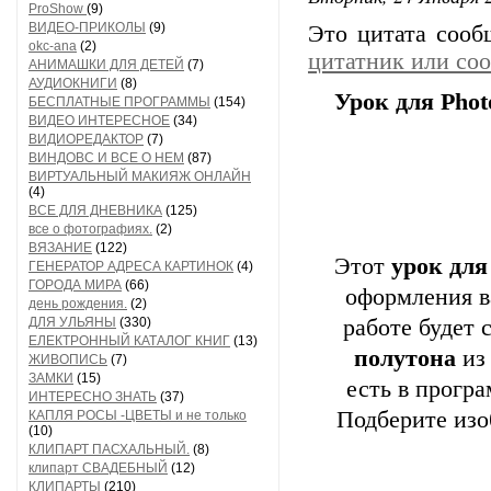
ProShow
(9)
ВИДЕО-ПРИКОЛЫ
(9)
Это цитата соо
okc-ana
(2)
цитатник или со
АНИМАШКИ ДЛЯ ДЕТЕЙ
(7)
АУДИОКНИГИ
(8)
Урок для Pho
БЕСПЛАТНЫЕ ПРОГРАММЫ
(154)
ВИДЕО ИНТЕРЕСНОЕ
(34)
ВИДИОРЕДАКТОР
(7)
ВИНДОВС И ВСЕ О НЕМ
(87)
ВИРТУАЛЬНЫЙ МАКИЯЖ ОНЛАЙН
(4)
ВСЕ ДЛЯ ДНЕВНИКА
(125)
все о фотографиях.
(2)
ВЯЗАНИЕ
(122)
Этот
урок для
ГЕНЕРАТОР АДРЕСА КАРТИНОК
(4)
ГОРОДА МИРА
(66)
оформления в
день рождения.
(2)
ДЛЯ УЛЬЯНЫ
(330)
работе будет
ЕЛЕКТРОННЫЙ КАТАЛОГ КНИГ
(13)
полутона
и
ЖИВОПИСЬ
(7)
ЗАМКИ
(15)
есть в прогр
ИНТЕРЕСНО ЗНАТЬ
(37)
Подберите изо
КАПЛЯ РОСЫ -ЦВЕТЫ и не только
(10)
КЛИПАРТ ПАСХАЛЬНЫЙ.
(8)
клипарт СВАДЕБНЫЙ
(12)
КЛИПАРТЫ
(210)