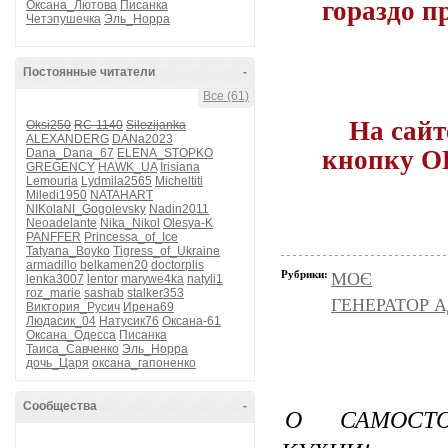
гораздо п
Оксана_Лютова
Писанка
Четэпушечка
Эль_Норра
Постоянные читатели
-
Все (61)
На сайт
Oksi250
RC-1140
Silezijanka
ALEXANDERG
DANa2023
кнопку ОБ
Dana_Dana_67
ELENA_STOPKO
GREGENCY
HAWK_UA
Irisiana
Lemouria
Lydmila2565
Micheltiti
Miledi1950
NATAHART
NIKolaNI_Gogolevsky
Nadin2011
Neoadelante
Nika_Nikol
Olesya-K
PANFFER
Princessa_of_Ice
Tatyana_Boyko
Tigress_of_Ukraine
armadillo
belkamen20
doctorplis
Рубрики:
МОЄ
lenka3007
lentor
marywe4ka
natyli1
roz_marie
sashab
stalker353
ГЕНЕРАТОР 
Виктория_Русич
Ирена69
Людасик_04
Натусик76
Оксана-61
Оксана_Одесса
Писанка
Таиса_Савченко
Эль_Норра
дочь_Царя
оксана_гапоненко
Сообщества
-
О САМОСТО