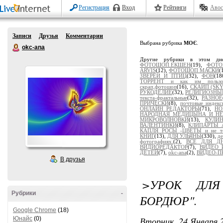
Регистрация
Вход
Рейтинги
Авос
Записи
Друзья
Комментарии
Выбрана рубрика
МОЄ
.
okc-ana
Другие рубрики в этом дн
ФОТОШОП.ЕКШЕН
(19),
ФОТО
ARVIS
(12),
ФОТОШОП МАСКИ
(
ЗВЕРЕЙ И ПТИЦ
(32),
ФОН
(18
ТОРРЕНТ и как им пользов
скрап,фотошоп
(16),
СКАЙП (SKY
РУКОДЕЛИЕ
(32),
РЕЛИГИОЗНЫ
текста-фрактальные
(32),
РАЗНОЕ
ПРИЧЕСКИ
(8),
почтовые индекс
ОНЛАЙН РЕДАКТОРЫ
(71),
НО
НАРОДНАЯ МЕДИЦЫНА И НЕ
МИКРОВОЛНОВКИ
(13),
КУЛИ
ВАЛЕНТИНКИ
(8),
КЛИПАРТЫ
КАПЛЯ РОСЫ -ЦВЕТЫ и не то
КНИГ
(13),
ДЛЯ УЛЬЯНЫ
(330),
де
фотографиях.
(2),
ВСЕ ДЛЯ Д
ВИДИОРЕДАКТОР
(7),
ВИДЕО 
ДЕТЕЙ
(7),
okc-ana
(2),
ВИДЕО-П
В друзья
>УРОК ДЛЯ
Рубрики
-
БОРДЮР".
Google Chrome
(18)
Вторник, 24 Января 2
Юнайс
(0)