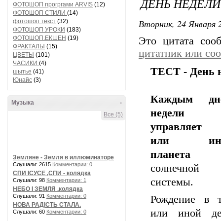
ДЕНЬ НЕДЕЛИ
ФОТОШОП прогргами ARVIS
(12)
ФОТОШОП СТИЛИ
(14)
Вторник, 24 Января 2
фотошоп текст
(32)
ФОТОШОП УРОКИ
(183)
ФОТОШОП.ЕКШЕН
(19)
Это цитата со
ФРАКТАЛЫ
(15)
цитатник или со
ЦВЕТЫ
(101)
ЧАСИКИ
(4)
ТЕСТ - День 
шытье
(41)
Юнайс
(3)
Каждым дн
Музыка
-
недели
Все (5)
управляет 
или ин
планета
Земляне - Земля в иллюминаторе
Слушали: 2615
Комментарии: 0
солнечной
СПИ ІСУСЕ ,СПИ - колядка
системы.
Слушали: 98
Комментарии: 1
НЕБО І ЗЕМЛЯ .колядка
Слушали: 91
Комментарии: 0
Рождение в 
НОВА РАДІСТЬ СТАЛА.
или иной де
Слушали: 60
Комментарии: 0