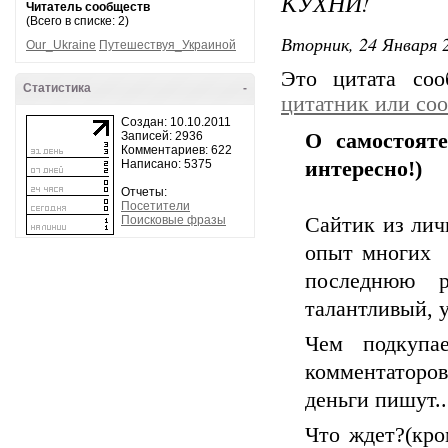
КУХНИ!
Читатель сообществ
(Всего в списке: 2)
Вторник, 24 Января 2
Our_Ukraine
Путешествуя_Украиной
Это цитата со
Статистика
-
цитатник или со
Создан: 10.10.2011
Записей: 2936
О самостояте
Комментариев: 622
Написано: 5375
интересно!)
Отчеты:
Посетители
Поисковые фразы
Сайтик из лич
опыт многих 
последнюю р
талантливый,
Чем подкупа
комментаторо
деньги пишут..
Что ждет?(кро