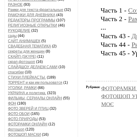
РАЗНОЕ
(93)
Часть 1 -
Со
Рамки для текста-фрактальные
(32)
РАМОЧКИ ДЛЯ ДНЕВНИКА
(43)
Часть 2 -
Ра
РЕДАКТОРЫ,ПРОГРАММЫ
(107)
РЕЛИГИОЗНЫЕ ОТКРЫТКИ
(46)
...
РУКОДЕЛИЕ
(32)
Часть 43 -
Д
сады
(44)
САЙТ АНИМАШЕК
(5)
Часть 44 -
Р
СВАДЕБНАЯ ТЕМАТИКА
(2)
секреты для женщин
(8)
Часть 45 - 
СКАЙП (SKYPE)
(11)
скрап,фотошоп
(16)
СЛАЙДШОУ ДЕЛАЕМ САМИ
(10)
спасибки
(10)
СТИХИ.ПЛЕЙКАСТЫ.
(189)
ТОРРЕНТ и как им пользоватся
(1)
Рубрики:
ФОТОРАМКИ
УГОЛКИ ,РАМКИ
(66)
УКРАИНА и политика.
(323)
ФОТОШОП У
ФИЛЬМЫ ,СЕРИАЛЫ ОНЛАЙН
(55)
ФОН
(180)
МОЄ
ФОТО ЗВЕРЕЙ И ПТИЦ
(32)
ФОТО ОБОИ
(165)
ФОТО ПРИРОДЫ
(53)
ФОТОРАМКИ ОНЛАЙН
(12)
фотошоп
(120)
ФОТОШОП МАСКИ
(16)