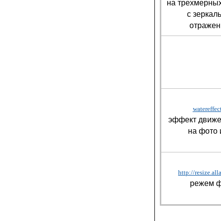
на трехмерных
с зеркал
отраже
watereffec
эффект движе
на фото 
http://resize.all
режем 