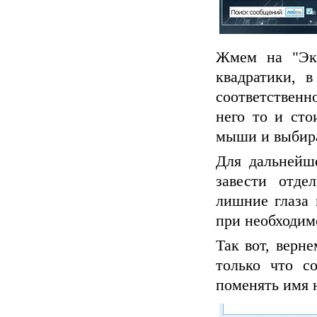
Жмем на "Экс
квадратики, 
соответственн
него то и сто
мыши и выбирае
Для дальнейше
завести отде
лишние глаза 
при необходим
Так вот, верн
только что с
поменять имя н