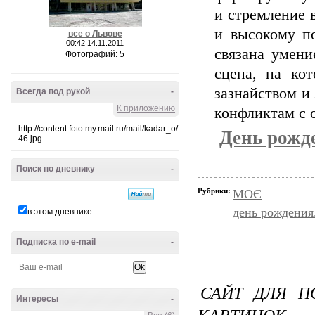
и стремление в
и высокому п
все о Львове
00:42 14.11.2011
связана умени
Фотографий: 5
сцена, на кот
зазнайством и
Всегда под рукой
-
К приложению
конфликтам с
http://content.foto.my.mail.ru/mail/kadar_o/10/i-
День рожд
46.jpg
Поиск по дневнику
-
Рубрики:
МОЄ
день рождения
в этом дневнике
Подписка по e-mail
-
САЙТ ДЛЯ П
Интересы
-
КАРТИНОК.