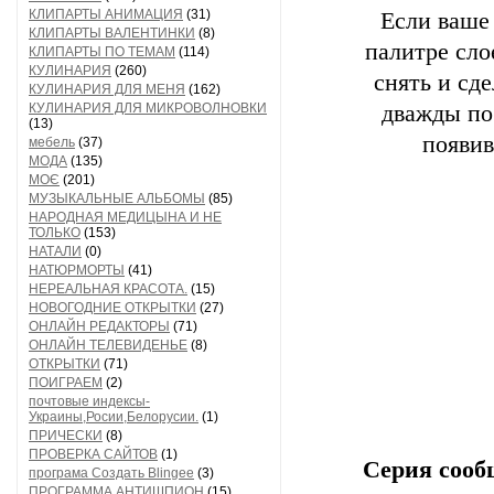
КЛИПАРТЫ АНИМАЦИЯ
(31)
Если ваше 
КЛИПАРТЫ ВАЛЕНТИНКИ
(8)
палитре сло
КЛИПАРТЫ ПО ТЕМАМ
(114)
КУЛИНАРИЯ
(260)
снять и сд
КУЛИНАРИЯ ДЛЯ МЕНЯ
(162)
КУЛИНАРИЯ ДЛЯ МИКРОВОЛНОВКИ
дважды по 
(13)
появив
мебель
(37)
МОДА
(135)
МОЄ
(201)
МУЗЫКАЛЬНЫЕ АЛЬБОМЫ
(85)
НАРОДНАЯ МЕДИЦЫНА И НЕ
ТОЛЬКО
(153)
НАТАЛИ
(0)
НАТЮРМОРТЫ
(41)
НЕРЕАЛЬНАЯ КРАСОТА.
(15)
НОВОГОДНИЕ ОТКРЫТКИ
(27)
ОНЛАЙН РЕДАКТОРЫ
(71)
ОНЛАЙН ТЕЛЕВИДЕНЬЕ
(8)
ОТКРЫТКИ
(71)
ПОИГРАЕМ
(2)
почтовые индексы-
Украины,Росии,Белорусии.
(1)
ПРИЧЕСКИ
(8)
ПРОВЕРКА САЙТОВ
(1)
Серия сооб
програма Создать Blingee
(3)
ПРОГРАММА АНТИШПИОН
(15)