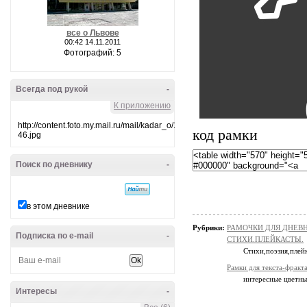
все о Львове
00:42 14.11.2011
Фотографий: 5
Всегда под рукой
-
К приложению
http://content.foto.my.mail.ru/mail/kadar_o/10/i-
код рамки
46.jpg
Поиск по дневнику
-
в этом дневнике
Рубрики:
РАМОЧКИ ДЛЯ ДНЕВ
Подписка по e-mail
-
СТИХИ.ПЛЕЙКАСТЫ.
Стихи,поэзия,плей
Рамки для текста-фракт
интересные цветные
Интересы
-