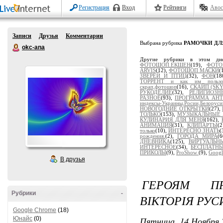
Регистрация
Вход
Рейтинги
Авос
Записи
Друзья
Комментарии
Выбрана рубрика
РАМОЧКИ ДЛ
okc-ana
Другие рубрики в этом дн
ФОТОШОП.ЕКШЕН
(19),
ФОТО
ARVIS
(12),
ФОТОШОП МАСКИ
(
ЗВЕРЕЙ И ПТИЦ
(32),
ФОН
(18
ТОРРЕНТ и как им пользов
скрап,фотошоп
(16),
СКАЙП (SKY
РУКОДЕЛИЕ
(32),
РЕЛИГИОЗ
РАЗНОЕ
(93),
ПРОГРАММА АН
индексы-Украины,Росии,Белоруси
НОВОГОДНИЕ ОТКРЫТКИ
(27),
ТОЛЬКО
(153),
МУЗЫКАЛЬНЫЕ
КУЛИНАРИЯ ДЛЯ МЕНЯ
(162),
АНИМАЦИЯ
(31),
КЛИПАРТЫ
(
только
(10),
ИНТЕРЕСНО ЗНАТЬ
(
рождения.
(2),
ГОРОДА МИРА
(
ДНЕВНИКА
(125),
ВИРТУАЛЬ
ИНТЕРЕСНОЕ
(34),
БЕСПЛАТН
ПРИКОЛЫ
(9),
ProShow
(9),
Googl
В друзья
ГЕРОЯМ ПР
Рубрики
-
ВІКТОРІЯ РУС
Google Chrome
(18)
Пятница, 14 Ноября 
Юнайс
(0)