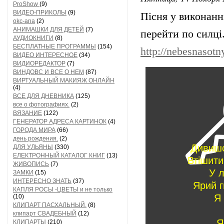
ProShow
(9)
ВИДЕО-ПРИКОЛЫ
(9)
Пісня у виконанні
okc-ana
(2)
АНИМАШКИ ДЛЯ ДЕТЕЙ
(7)
перейти по силці
АУДИОКНИГИ
(8)
БЕСПЛАТНЫЕ ПРОГРАММЫ
(154)
http://nebesnasot
ВИДЕО ИНТЕРЕСНОЕ
(34)
ВИДИОРЕДАКТОР
(7)
ВИНДОВС И ВСЕ О НЕМ
(87)
ВИРТУАЛЬНЫЙ МАКИЯЖ ОНЛАЙН
(4)
ВСЕ ДЛЯ ДНЕВНИКА
(125)
все о фотографиях.
(2)
ВЯЗАНИЕ
(122)
ГЕНЕРАТОР АДРЕСА КАРТИНОК
(4)
ГОРОДА МИРА
(66)
день рождения.
(2)
Дивишс
ДЛЯ УЛЬЯНЫ
(330)
ЕЛЕКТРОННЫЙ КАТАЛОГ КНИГ
(13)
Втішити
ЖИВОПИСЬ
(7)
У л
ЗАМКИ
(15)
ИНТЕРЕСНО ЗНАТЬ
(37)
Ярий г
КАПЛЯ РОСЫ -ЦВЕТЫ и не только
Я 
(10)
КЛИПАРТ ПАСХАЛЬНЫЙ.
(8)
клипарт СВАДЕБНЫЙ
(12)
Я
КЛИПАРТЫ
(210)