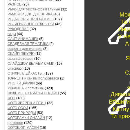
РАЗНОЕ
(93)
Рамки для текста-фрактальные
(32)
Мож
РАМОЧКИ ДЛЯ ДНЕВНИКА
(43)
РЕДАКТОРЫ,ПРОГРАММЫ
(107)
Та 
РЕЛИГИОЗНЫЕ ОТКРЫТКИ
(46)
Лица
РУКОДЕЛИЕ
(32)
сады
(44)
У Не
САЙТ АНИМАШЕК
(5)
А
СВАДЕБНАЯ ТЕМАТИКА
(2)
секреты для женщин
(8)
СКАЙП (SKYPE)
(11)
Я
скрап,фотошоп
(16)
СЛАЙДШОУ ДЕЛАЕМ САМИ
(10)
спасибки
(10)
С
СТИХИ.ПЛЕЙКАСТЫ.
(189)
ТОРРЕНТ и как им пользоватся
(1)
УГОЛКИ ,РАМКИ
(66)
«
УКРАИНА и политика.
(323)
ФИЛЬМЫ ,СЕРИАЛЫ ОНЛАЙН
(55)
Дивишс
ФОН
(180)
Втішити
ФОТО ЗВЕРЕЙ И ПТИЦ
(32)
Квітну
ФОТО ОБОИ
(165)
ФОТО ПРИРОДЫ
(53)
Ти при
ФОТОРАМКИ ОНЛАЙН
(12)
фотошоп
(120)
ФОТОШОП МАСКИ
(16)