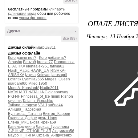
Все (6)
бесплатные програмы
клипарты
кулинария
мода
обои для робочего
стола
уроки фотошоп
ОПАЛЕ ЛИСТЯ 
Друзья
-
Четверг, 13 Ноября 2
Все (89)
Друзья онлайн
макошь311
Друзья оффлайн
Кого давно нет?
Кого добавить?
Arnusha
Biruza9
bronze77
Donnarossa
EFACHKA
elenaalex961
fatima62
Flash_Magic
HAWK_UA
IRISHKA-
ARISHKA
jzayka
Ketevan
larusapril
Lofantik
Lydmila2565
Mages_Queen
margaret60
Miledi1950
MonnA_KonstantA
Nadin2011
NATAHART
NATALI-NG
olganorway
PKFNF
Princessa_of_Ice
rimirk
Rishon
systems
Tatiana_Goroshko
Tatiana_pirogova
VALJ
алёна44
Алиция_Гадовская
Булгакова_Татьяна
Виктор_Кареев
Галерея_Дефне
дочь_Царя
Елена_Мишакова
Ирена69
Капельдудкина
Лариса_Гурьянова
ЛИЧНЫЕ_ОТНОШЕНИЯ
Людмилка56
мауро
Н_НИНА
Оксана_Андрусенко