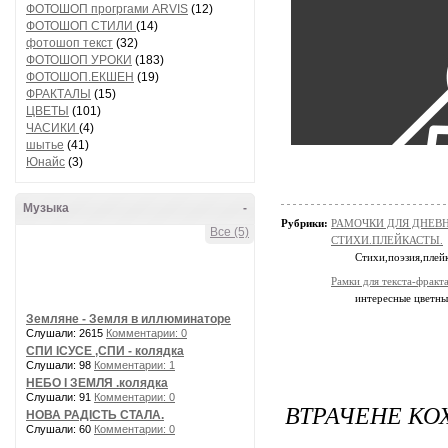
ФОТОШОП прогргами ARVIS
(12)
ФОТОШОП СТИЛИ
(14)
фотошоп текст
(32)
ФОТОШОП УРОКИ
(183)
ФОТОШОП.ЕКШЕН
(19)
ФРАКТАЛЫ
(15)
ЦВЕТЫ
(101)
ЧАСИКИ
(4)
шытье
(41)
Юнайс
(3)
Музыка
-
Рубрики:
РАМОЧКИ ДЛЯ ДНЕВ
Все (5)
СТИХИ.ПЛЕЙКАСТЫ.
Стихи,поэзия,плей
Рамки для текста-фракт
интересные цветные
Земляне - Земля в иллюминаторе
Слушали: 2615
Комментарии: 0
СПИ ІСУСЕ ,СПИ - колядка
Слушали: 98
Комментарии: 1
НЕБО І ЗЕМЛЯ .колядка
Слушали: 91
Комментарии: 0
ВТРАЧЕНЕ КОХ
НОВА РАДІСТЬ СТАЛА.
Слушали: 60
Комментарии: 0