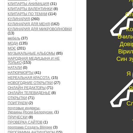
КЛИПАРТЫ АНИМАЦИЯ
(31)
КЛИПАРТЫ ВАЛЕНТИНКИ
(8)
Сл
КЛИПАРТЫ ПО ТЕМАМ
(114)
КУЛИНАРИЯ
(260)
КУЛИНАРИЯ ДЛЯ МЕНЯ
(162)
Ко
КУЛИНАРИЯ ДЛЯ МИКРОВОЛНОВКИ
(13)
Вчили
мебель
(37)
Дові
МОДА
(135)
МОЄ
(201)
Вірил
МУЗЫКАЛЬНЫЕ АЛЬБОМЫ
(85)
Син з
НАРОДНАЯ МЕДИЦЫНА И НЕ
ТОЛЬКО
(153)
НАТАЛИ
(0)
Я 
НАТЮРМОРТЫ
(41)
НЕРЕАЛЬНАЯ КРАСОТА.
(15)
НОВОГОДНИЕ ОТКРЫТКИ
(27)
Я
ОНЛАЙН РЕДАКТОРЫ
(71)
ОНЛАЙН ТЕЛЕВИДЕНЬЕ
(8)
ОТКРЫТКИ
(71)
Сл
ПОИГРАЕМ
(2)
почтовые индексы-
Украины,Росии,Белорусии.
(1)
ПРИЧЕСКИ
(8)
ПРОВЕРКА САЙТОВ
(1)
програма Создать Blingee
(3)
ПРОГРАММА АНТИШПИОН
(15)