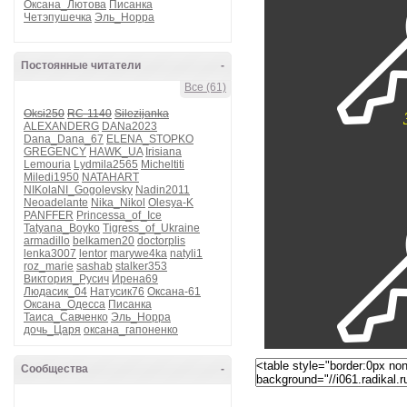
Оксана_Лютова
Писанка
Четэпушечка
Эль_Норра
Постоянные читатели
-
Все (61)
Oksi250
RC-1140
Silezijanka
ALEXANDERG
DANa2023
Dana_Dana_67
ELENA_STOPKO
GREGENCY
HAWK_UA
Irisiana
Lemouria
Lydmila2565
Micheltiti
Miledi1950
NATAHART
NIKolaNI_Gogolevsky
Nadin2011
Neoadelante
Nika_Nikol
Olesya-K
PANFFER
Princessa_of_Ice
Tatyana_Boyko
Tigress_of_Ukraine
armadillo
belkamen20
doctorplis
lenka3007
lentor
marywe4ka
natyli1
roz_marie
sashab
stalker353
Виктория_Русич
Ирена69
Людасик_04
Натусик76
Оксана-61
Оксана_Одесса
Писанка
Таиса_Савченко
Эль_Норра
дочь_Царя
оксана_гапоненко
Сообщества
-