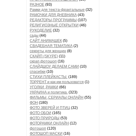
РАЗНОЕ
(93)
Рамки для текста-фрактальные
(32)
РАМОЧКИ ДЛЯ ДНЕВНИКА
(43)
РЕДАКТОРЫ,ПРОГРАММЫ
(107)
РЕЛИГИОЗНЫЕ ОТКРЫТКИ
(46)
РУКОДЕЛИЕ
(32)
сады
(44)
САЙТ АНИМАШЕК
(5)
СВАДЕБНАЯ ТЕМАТИКА
(2)
секреты для женщин
(8)
СКАЙП (SKYPE)
(11)
скрап,фотошоп
(16)
СЛАЙДШОУ ДЕЛАЕМ САМИ
(10)
спасибки
(10)
СТИХИ.ПЛЕЙКАСТЫ.
(189)
ТОРРЕНТ и как им пользоватся
(1)
УГОЛКИ ,РАМКИ
(66)
УКРАИНА и политика.
(323)
ФИЛЬМЫ ,СЕРИАЛЫ ОНЛАЙН
(55)
ФОН
(180)
ФОТО ЗВЕРЕЙ И ПТИЦ
(32)
ФОТО ОБОИ
(165)
ФОТО ПРИРОДЫ
(53)
ФОТОРАМКИ ОНЛАЙН
(12)
фотошоп
(120)
ФОТОШОП МАСКИ
(16)