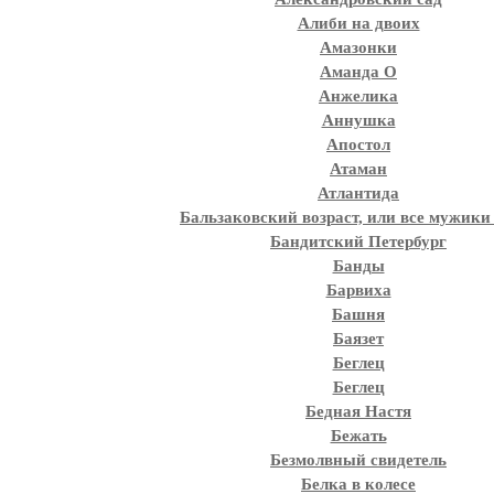
Алиби на двоих
Амазонки
Аманда О
Анжелика
Аннушка
Апостол
Атаман
Атлантида
Бальзаковский возраст, или все мужик
Бандитский Петербург
Банды
Барвиха
Башня
Баязет
Беглец
Беглец
Бедная Настя
Бежать
Безмолвный свидетель
Белка в колесе