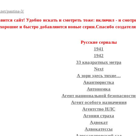
u.net/pautina-3/
вится сайт!
Удобно искать и смотреть тоже: включил - и смотри
хорошие и быстро добавляются новые серии.Спасибо создателя
Русские сериалы
1941
1942
33 квадратных метра
Next
А зори здесь тихие…
Авантюристка
Автономка
Агент национальной безопасности
Агент особого назначения
Агентство НЛС
Агония страха
Адвокат
Адвокатессы
Александровский сад