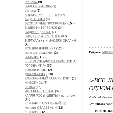
ProShow
(9)
ВИДЕО-ПРИКОЛЫ
(9)
okc-ana
(2)
АНИМАШКИ ДЛЯ ДЕТЕЙ
(7)
АУДИОКНИГИ
(8)
БЕСПЛАТНЫЕ ПРОГРАММЫ
(154)
ВИДЕО ИНТЕРЕСНОЕ
(34)
ВИДИОРЕДАКТОР
(7)
ВИНДОВС И ВСЕ О НЕМ
(87)
ВИРТУАЛЬНЫЙ МАКИЯЖ ОНЛАЙН
(4)
ВСЕ ДЛЯ ДНЕВНИКА
(125)
Рубрики:
ФИЛЬМЫ
все о фотографиях.
(2)
ВЯЗАНИЕ
(122)
ГЕНЕРАТОР АДРЕСА КАРТИНОК
(4)
ГОРОДА МИРА
(66)
день рождения.
(2)
ДЛЯ УЛЬЯНЫ
(330)
>ВСЕ Л
ЕЛЕКТРОННЫЙ КАТАЛОГ КНИГ
(13)
ЖИВОПИСЬ
(7)
ОДНОМ С
ЗАМКИ
(15)
ИНТЕРЕСНО ЗНАТЬ
(37)
КАПЛЯ РОСЫ -ЦВЕТЫ и не только
Среда, 01 Февраля 
(10)
КЛИПАРТ ПАСХАЛЬНЫЙ.
(8)
Это цитата соо
клипарт СВАДЕБНЫЙ
(12)
ВСЕ ЛЮБИМЕ
КЛИПАРТЫ
(210)