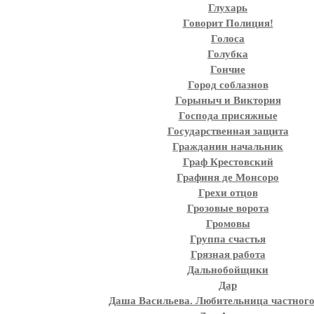
Глухарь
Говорит Полиция!
Голоса
Голубка
Гончие
Город соблазнов
Горыныч и Виктория
Господа присяжные
Государственная защита
Гражданин начальник
Граф Крестовский
Графиня де Монсоро
Грехи отцов
Грозовые ворота
Громовы
Группа счастья
Грязная работа
Дальнобойщики
Дар
Даша Васильева. Любительница частного