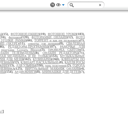
ЛЫ
(15),
ФОТОШОП.ЕКШЕН
(19),
ФОТОШОП УРОКИ
(183),
(16),
фотошоп
(120),
ФОТОРАМКИ ОНЛАЙН
(12),
ФОТО
,
УГОЛКИ ,РАМКИ
(66),
ТОРРЕНТ и как им пользоватся
(1),
ЙП (SKYPE)
(11),
секреты для женщин
(8),
СВАДЕБНАЯ
(46),
РЕДАКТОРЫ,ПРОГРАММЫ
(107),
РАМОЧКИ ДЛЯ
,
програма Создать Blingee
(3),
ПРОВЕРКА САЙТОВ
(1),
ЛАЙН ТЕЛЕВИДЕНЬЕ
(8),
ОНЛАЙН РЕДАКТОРЫ
(71),
НАЯ МЕДИЦЫНА И НЕ ТОЛЬКО
(153),
МУЗЫКАЛЬНЫЕ
РИЯ ДЛЯ МЕНЯ
(162),
КУЛИНАРИЯ
(260),
КЛИПАРТЫ ПО
ВАДЕБНЫЙ
(12),
КЛИПАРТ ПАСХАЛЬНЫЙ.
(8),
КАПЛЯ РОСЫ
 КНИГ
(13),
ДЛЯ УЛЬЯНЫ
(330),
день рождения.
(2),
ГОРОДА
НЕВНИКА
(125),
ВИРТУАЛЬНЫЙ МАКИЯЖ ОНЛАЙН
(4),
ММЫ
(154),
АУДИОКНИГИ
(8),
АНИМАШКИ ДЛЯ ДЕТЕЙ
(7),
о!
]