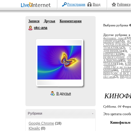
Регистрация
Вход
Рейтинги
Записи
Друзья
Комментарии
Выбрана рубрика
okc-ana
Другие рубрики в
фотошоп текст
(32
ПРИРОДЫ
(53),
Ф
СТИХИ.ПЛЕЙКАС
ТЕМАТИКА
(2),
ДНЕВНИКА
(43),
ПРИЧЕСКИ
(8),
п
НОВОГОДНИЕ О
АЛЬБОМЫ
(85),
М
ТЕМАМ
(114),
КЛ
-ЦВЕТЫ и не толь
МИРА
(66),
ГЕНЕ
ВИНДОВС И ВСЕ 
okc-ana
(2),
ВИДЕО
КИНОФИ
В друзья
Суббота, 04 Февра
Рубрики
-
Это цитата соо
Кинофильм "
Google Chrome
(18)
Юнайс
(0)