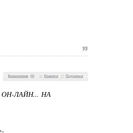
Комментарии
(
0
)
Нравится
Поделиться
Н-ЛАЙН... НА
..