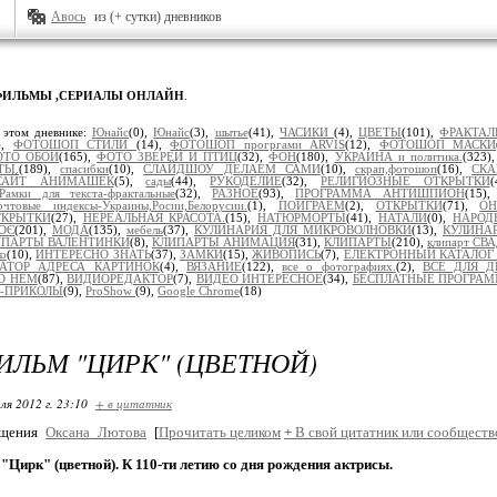
Авось
из (+ сутки) дневников
ФИЛЬМЫ ,СЕРИАЛЫ ОНЛАЙН
.
 этом дневнике:
Юнайс
(0),
Юнайс
(3),
шытье
(41),
ЧАСИКИ
(4),
ЦВЕТЫ
(101),
ФРАКТА
),
ФОТОШОП СТИЛИ
(14),
ФОТОШОП прогргами ARVIS
(12),
ФОТОШОП МАСКИ
ОТО ОБОИ
(165),
ФОТО ЗВЕРЕЙ И ПТИЦ
(32),
ФОН
(180),
УКРАИНА и политика.
(323)
ТЫ.
(189),
спасибки
(10),
СЛАЙДШОУ ДЕЛАЕМ САМИ
(10),
скрап,фотошоп
(16),
СКА
САЙТ АНИМАШЕК
(5),
сады
(44),
РУКОДЕЛИЕ
(32),
РЕЛИГИОЗНЫЕ ОТКРЫТКИ
Рамки для текста-фрактальные
(32),
РАЗНОЕ
(93),
ПРОГРАММА АНТИШПИОН
(15)
очтовые индексы-Украины,Росии,Белорусии.
(1),
ПОИГРАЕМ
(2),
ОТКРЫТКИ
(71),
ОН
ТКРЫТКИ
(27),
НЕРЕАЛЬНАЯ КРАСОТА.
(15),
НАТЮРМОРТЫ
(41),
НАТАЛИ
(0),
НАРОД
ОЄ
(201),
МОДА
(135),
мебель
(37),
КУЛИНАРИЯ ДЛЯ МИКРОВОЛНОВКИ
(13),
КУЛИНА
ИПАРТЫ ВАЛЕНТИНКИ
(8),
КЛИПАРТЫ АНИМАЦИЯ
(31),
КЛИПАРТЫ
(210),
клипарт С
ко
(10),
ИНТЕРЕСНО ЗНАТЬ
(37),
ЗАМКИ
(15),
ЖИВОПИСЬ
(7),
ЕЛЕКТРОННЫЙ КАТАЛОГ
РАТОР АДРЕСА КАРТИНОК
(4),
ВЯЗАНИЕ
(122),
все о фотографиях.
(2),
ВСЕ ДЛЯ Д
О НЕМ
(87),
ВИДИОРЕДАКТОР
(7),
ВИДЕО ИНТЕРЕСНОЕ
(34),
БЕСПЛАТНЫЕ ПРОГРА
-ПРИКОЛЫ
(9),
ProShow
(9),
Google Chrome
(18)
ЛЬМ "ЦИРК" (ЦВЕТНОЙ)
ля 2012 г. 23:10
+ в цитатник
бщения
Оксана_Лютова
[
Прочитать целиком
+
В свой цитатник или сообществ
Цирк" (цветной). К 110-ти летию со дня рождения актрисы.