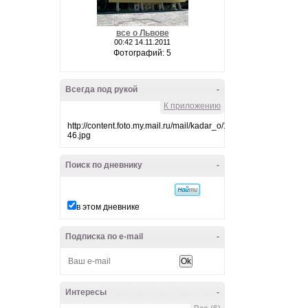
все о Львове
00:42 14.11.2011
Фотографий: 5
Всегда под рукой
-
К приложению
http://content.foto.my.mail.ru/mail/kadar_o/10/i-
46.jpg
Поиск по дневнику
-
в этом дневнике
Подписка по e-mail
-
Интересы
-