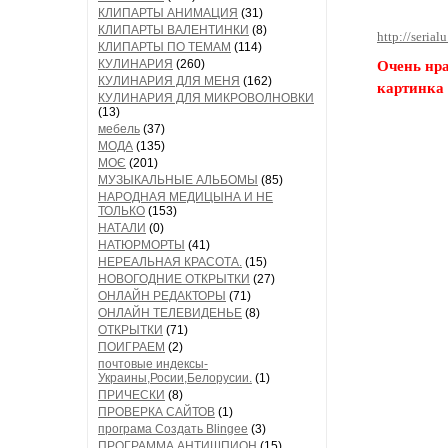
КЛИПАРТЫ АНИМАЦИЯ
(31)
КЛИПАРТЫ ВАЛЕНТИНКИ
(8)
http://serial
КЛИПАРТЫ ПО ТЕМАМ
(114)
КУЛИНАРИЯ
(260)
Очень нра
КУЛИНАРИЯ ДЛЯ МЕНЯ
(162)
картинка 
КУЛИНАРИЯ ДЛЯ МИКРОВОЛНОВКИ
(13)
мебель
(37)
МОДА
(135)
МОЄ
(201)
МУЗЫКАЛЬНЫЕ АЛЬБОМЫ
(85)
НАРОДНАЯ МЕДИЦЫНА И НЕ
ТОЛЬКО
(153)
НАТАЛИ
(0)
НАТЮРМОРТЫ
(41)
НЕРЕАЛЬНАЯ КРАСОТА.
(15)
НОВОГОДНИЕ ОТКРЫТКИ
(27)
ОНЛАЙН РЕДАКТОРЫ
(71)
ОНЛАЙН ТЕЛЕВИДЕНЬЕ
(8)
ОТКРЫТКИ
(71)
ПОИГРАЕМ
(2)
почтовые индексы-
Украины,Росии,Белорусии.
(1)
ПРИЧЕСКИ
(8)
ПРОВЕРКА САЙТОВ
(1)
програма Создать Blingee
(3)
ПРОГРАММА АНТИШПИОН
(15)