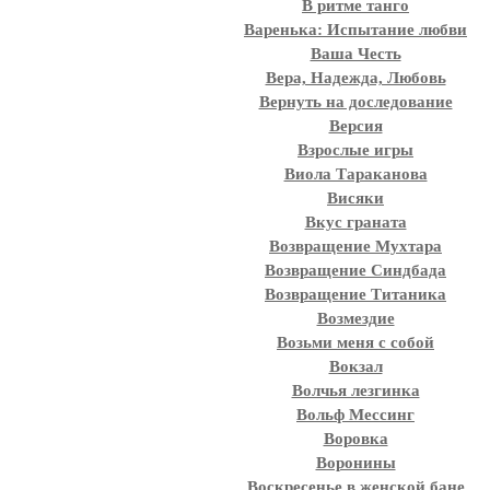
В ритме танго
Варенька: Испытание любви
Ваша Честь
Вера, Надежда, Любовь
Вернуть на доследование
Версия
Взрослые игры
Виола Тараканова
Висяки
Вкус граната
Возвращение Мухтара
Возвращение Синдбада
Возвращение Титаника
Возмездие
Возьми меня с собой
Вокзал
Волчья лезгинка
Вольф Мессинг
Воровка
Воронины
Воскресенье в женской бане