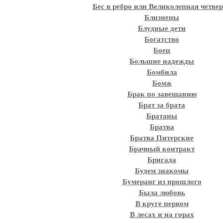
Бес в ребро или Великолепная четве
Близнецы
Блудные дети
Богатство
Боец
Большие надежды
Бомбила
Бомж
Брак по завещанию
Брат за брата
Братаны
Братва
Братва Питерские
Брачный контракт
Бригада
Будем знакомы
Бумеранг из прошлого
Была любовь
В круге первом
В лесах и на горах