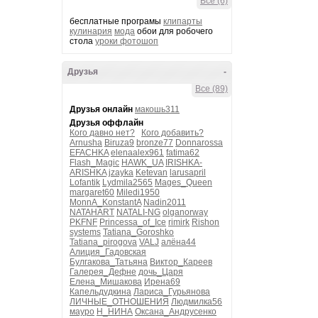
Все (6)
бесплатные програмы
клипарты
кулинария
мода
обои для робочего
стола
уроки фотошоп
Друзья
-
Все (89)
Друзья онлайн
макошь311
Друзья оффлайн
Кого давно нет?
Кого добавить?
Arnusha
Biruza9
bronze77
Donnarossa
EFACHKA
elenaalex961
fatima62
Flash_Magic
HAWK_UA
IRISHKA-
ARISHKA
jzayka
Ketevan
larusapril
Lofantik
Lydmila2565
Mages_Queen
margaret60
Miledi1950
MonnA_KonstantA
Nadin2011
NATAHART
NATALI-NG
olganorway
PKFNF
Princessa_of_Ice
rimirk
Rishon
systems
Tatiana_Goroshko
Tatiana_pirogova
VALJ
алёна44
Алиция_Гадовская
Булгакова_Татьяна
Виктор_Кареев
Галерея_Дефне
дочь_Царя
Елена_Мишакова
Ирена69
Капельдудкина
Лариса_Гурьянова
ЛИЧНЫЕ_ОТНОШЕНИЯ
Людмилка56
мауро
Н_НИНА
Оксана_Андрусенко