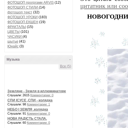
ФОТОШОП прогргами ARVIS
(12)
цитатник или со
ФОТОШОП СТИЛИ
(14)
фотошоп текст
(32)
НОВОГОДНИЕ
ФОТОШОП УРОКИ
(183)
ФОТОШОП.ЕКШЕН
(19)
ФРАКТАЛЫ
(15)
ЦВЕТЫ
(101)
ЧАСИКИ
(4)
шытье
(41)
Юнайс
(3)
Музыка
-
Все (5)
Земляне - Земля в иллюминаторе
Слушали: 2615
Комментарии: 0
СПИ ІСУСЕ ,СПИ - колядка
Слушали: 98
Комментарии: 1
НЕБО І ЗЕМЛЯ .колядка
Слушали: 91
Комментарии: 0
НОВА РАДІСТЬ СТАЛА.
Слушали: 60
Комментарии: 0