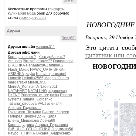
Все (6)
бесплатные програмы
клипарты
кулинария
мода
обои для робочего
стола
уроки фотошоп
НОВОГОДНИЕ
Друзья
-
Вторник, 29 Ноября 2
Все (89)
Это цитата соо
Друзья онлайн
макошь311
Друзья оффлайн
цитатник или со
Кого давно нет?
Кого добавить?
Arnusha
Biruza9
bronze77
Donnarossa
НОВОГОДНИЕ
EFACHKA
elenaalex961
fatima62
Flash_Magic
HAWK_UA
IRISHKA-
ARISHKA
jzayka
Ketevan
larusapril
Lofantik
Lydmila2565
Mages_Queen
margaret60
Miledi1950
MonnA_KonstantA
Nadin2011
NATAHART
NATALI-NG
olganorway
PKFNF
Princessa_of_Ice
rimirk
Rishon
systems
Tatiana_Goroshko
Tatiana_pirogova
VALJ
алёна44
Алиция_Гадовская
Булгакова_Татьяна
Виктор_Кареев
Галерея_Дефне
дочь_Царя
Елена_Мишакова
Ирена69
Капельдудкина
Лариса_Гурьянова
ЛИЧНЫЕ_ОТНОШЕНИЯ
Людмилка56
мауро
Н_НИНА
Оксана_Андрусенко