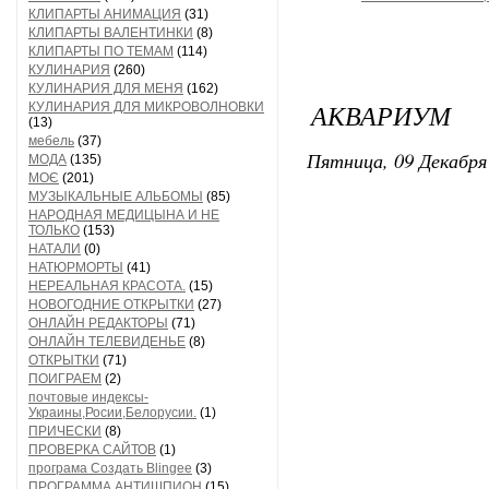
КЛИПАРТЫ АНИМАЦИЯ
(31)
КЛИПАРТЫ ВАЛЕНТИНКИ
(8)
КЛИПАРТЫ ПО ТЕМАМ
(114)
КУЛИНАРИЯ
(260)
КУЛИНАРИЯ ДЛЯ МЕНЯ
(162)
АКВАРИУМ
КУЛИНАРИЯ ДЛЯ МИКРОВОЛНОВКИ
(13)
мебель
(37)
Пятница, 09 Декабря 
МОДА
(135)
МОЄ
(201)
МУЗЫКАЛЬНЫЕ АЛЬБОМЫ
(85)
НАРОДНАЯ МЕДИЦЫНА И НЕ
ТОЛЬКО
(153)
НАТАЛИ
(0)
НАТЮРМОРТЫ
(41)
НЕРЕАЛЬНАЯ КРАСОТА.
(15)
НОВОГОДНИЕ ОТКРЫТКИ
(27)
ОНЛАЙН РЕДАКТОРЫ
(71)
ОНЛАЙН ТЕЛЕВИДЕНЬЕ
(8)
ОТКРЫТКИ
(71)
ПОИГРАЕМ
(2)
почтовые индексы-
Украины,Росии,Белорусии.
(1)
ПРИЧЕСКИ
(8)
ПРОВЕРКА САЙТОВ
(1)
програма Создать Blingee
(3)
ПРОГРАММА АНТИШПИОН
(15)