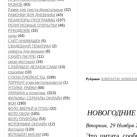
РАЗНОЕ
(93)
Рамки для текста-фрактальные
(32)
РАМОЧКИ ДЛЯ ДНЕВНИКА
(43)
РЕДАКТОРЫ,ПРОГРАММЫ
(107)
РЕЛИГИОЗНЫЕ ОТКРЫТКИ
(46)
РУКОДЕЛИЕ
(32)
сады
(44)
САЙТ АНИМАШЕК
(5)
СВАДЕБНАЯ ТЕМАТИКА
(2)
секреты для женщин
(8)
СКАЙП (SKYPE)
(11)
скрап,фотошоп
(16)
СЛАЙДШОУ ДЕЛАЕМ САМИ
(10)
спасибки
(10)
СТИХИ.ПЛЕЙКАСТЫ.
(189)
Рубрики:
КЛИПАРТЫ АНИМАЦ
ТОРРЕНТ и как им пользоватся
(1)
УГОЛКИ ,РАМКИ
(66)
УКРАИНА и политика.
(323)
ФИЛЬМЫ ,СЕРИАЛЫ ОНЛАЙН
(55)
ФОН
(180)
ФОТО ЗВЕРЕЙ И ПТИЦ
(32)
НОВОГОДНИЕ
ФОТО ОБОИ
(165)
ФОТО ПРИРОДЫ
(53)
Вторник, 29 Ноября 2
ФОТОРАМКИ ОНЛАЙН
(12)
фотошоп
(120)
Это цитата соо
ФОТОШОП МАСКИ
(16)