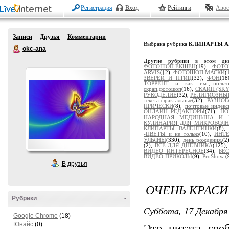
Регистрация
Вход
Рейтинги
Авос
Записи
Друзья
Комментарии
Выбрана рубрика
КЛИПАРТЫ 
okc-ana
Другие рубрики в этом дн
ФОТОШОП.ЕКШЕН
(19),
ФОТО
ARVIS
(12),
ФОТОШОП МАСКИ
(
ЗВЕРЕЙ И ПТИЦ
(32),
ФОН
(18
ТОРРЕНТ и как им пользов
скрап,фотошоп
(16),
СКАЙП (SKY
РУКОДЕЛИЕ
(32),
РЕЛИГИОЗНЫ
текста-фрактальные
(32),
РАЗНОЕ
ПРИЧЕСКИ
(8),
почтовые индекс
ОНЛАЙН РЕДАКТОРЫ
(71),
НО
НАРОДНАЯ МЕДИЦЫНА И 
КУЛИНАРИЯ ДЛЯ МИКРОВОЛ
КЛИПАРТЫ ВАЛЕНТИНКИ
(8)
-ЦВЕТЫ и не только
(10),
ИНТЕ
УЛЬЯНЫ
(330),
день рождения.
(2
(2),
ВСЕ ДЛЯ ДНЕВНИКА
(125)
ВИДЕО ИНТЕРЕСНОЕ
(34),
БЕ
ВИДЕО-ПРИКОЛЫ
(9),
ProShow
(
В друзья
ОЧЕНЬ КРАС
Рубрики
-
Суббота, 17 Декабря 
Google Chrome
(18)
Юнайс
(0)
Это цитата со