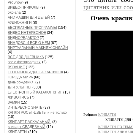
ProShow
(9)
цитатник или со
ВИДЕО-ПРИКОЛЫ
(9)
okc-ana
(2)
Очень красив
АНИМАШКИ ДЛЯ ДЕТЕЙ
(7)
АУДИОКНИГИ
(8)
БЕСПЛАТНЫЕ ПРОГРАММЫ
(154)
ВИДЕО ИНТЕРЕСНОЕ
(34)
ВИДИОРЕДАКТОР
(7)
ВИНДОВС И ВСЕ О НЕМ
(87)
ВИРТУАЛЬНЫЙ МАКИЯЖ ОНЛАЙН
(4)
ВСЕ ДЛЯ ДНЕВНИКА
(125)
все о фотографиях.
(2)
ВЯЗАНИЕ
(122)
ГЕНЕРАТОР АДРЕСА КАРТИНОК
(4)
ГОРОДА МИРА
(66)
день рождения.
(2)
ДЛЯ УЛЬЯНЫ
(330)
ЕЛЕКТРОННЫЙ КАТАЛОГ КНИГ
(13)
ЖИВОПИСЬ
(7)
ЗАМКИ
(15)
ИНТЕРЕСНО ЗНАТЬ
(37)
КАПЛЯ РОСЫ -ЦВЕТЫ и не только
Рубрики:
КЛИПАРТЫ
(10)
КЛИПАРТЫ ДЛЯ
КЛИПАРТ ПАСХАЛЬНЫЙ.
(8)
клипарт СВАДЕБНЫЙ
(12)
КЛИПАРТЫ ПО ТЕМ
КЛИПАРТЫ
(210)
КЛИПАРТЫ АНИМАЦ