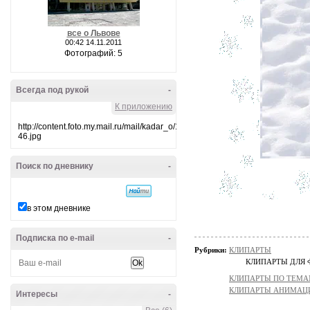
все о Львове
00:42 14.11.2011
Фотографий: 5
Всегда под рукой
-
К приложению
http://content.foto.my.mail.ru/mail/kadar_o/10/i-
46.jpg
Поиск по дневнику
-
в этом дневнике
Подписка по e-mail
-
Рубрики:
КЛИПАРТЫ
КЛИПАРТЫ ДЛЯ
КЛИПАРТЫ ПО ТЕМ
КЛИПАРТЫ АНИМАЦ
Интересы
-