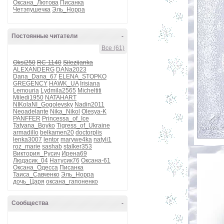
Оксана_Лютова
Писанка
Четэпушечка
Эль_Норра
Постоянные читатели
-
Все (61)
Oksi250
RC-1140
Silezijanka
ALEXANDERG
DANa2023
Dana_Dana_67
ELENA_STOPKO
GREGENCY
HAWK_UA
Irisiana
Lemouria
Lydmila2565
Micheltiti
Miledi1950
NATAHART
NIKolaNI_Gogolevsky
Nadin2011
Neoadelante
Nika_Nikol
Olesya-K
PANFFER
Princessa_of_Ice
Tatyana_Boyko
Tigress_of_Ukraine
armadillo
belkamen20
doctorplis
lenka3007
lentor
marywe4ka
natyli1
roz_marie
sashab
stalker353
Виктория_Русич
Ирена69
Людасик_04
Натусик76
Оксана-61
Оксана_Одесса
Писанка
Таиса_Савченко
Эль_Норра
дочь_Царя
оксана_гапоненко
Сообщества
-