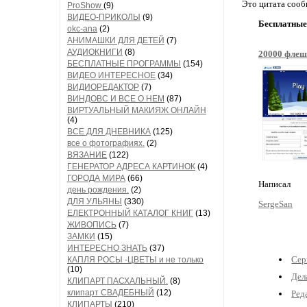
Это цитата соо
ProShow
(9)
ВИДЕО-ПРИКОЛЫ
(9)
Бесплатные 
okc-ana
(2)
АНИМАШКИ ДЛЯ ДЕТЕЙ
(7)
АУДИОКНИГИ
(8)
20000 флеш
БЕСПЛАТНЫЕ ПРОГРАММЫ
(154)
ВИДЕО ИНТЕРЕСНОЕ
(34)
ВИДИОРЕДАКТОР
(7)
ВИНДОВС И ВСЕ О НЕМ
(87)
ВИРТУАЛЬНЫЙ МАКИЯЖ ОНЛАЙН
(4)
ВСЕ ДЛЯ ДНЕВНИКА
(125)
все о фотографиях.
(2)
ВЯЗАНИЕ
(122)
ГЕНЕРАТОР АДРЕСА КАРТИНОК
(4)
ГОРОДА МИРА
(66)
Написал
день рождения.
(2)
ДЛЯ УЛЬЯНЫ
(330)
SergeSan
ЕЛЕКТРОННЫЙ КАТАЛОГ КНИГ
(13)
ЖИВОПИСЬ
(7)
ЗАМКИ
(15)
ИНТЕРЕСНО ЗНАТЬ
(37)
Сер
КАПЛЯ РОСЫ -ЦВЕТЫ и не только
(10)
Дел
КЛИПАРТ ПАСХАЛЬНЫЙ.
(8)
клипарт СВАДЕБНЫЙ
(12)
Ред
КЛИПАРТЫ
(210)