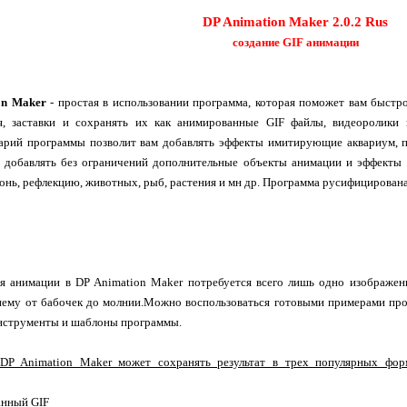
DP Animation Maker 2.0.2 Rus
создание GIF анимации
on Maker
- простая в использовании программа, которая поможет вам быстр
я, заставки и сохранять их как анимированные GIF файлы, видеоролики
арий программы позволит вам добавлять эффекты имитирующие аквариум, п
добавлять без ограничений дополнительные объекты анимации и эффекты т
гонь, рефлекцию, животных, рыб, растения и мн др. Программа русифицирована
ия анимации в DP Animation Maker потребуется всего лишь одно изображе
нему от бабочек до молнии.Можно воспользоваться готовыми примерами про
нструменты и шаблоны программы.
DP Animation Maker может сохранять результат в трех популярных фор
анный GIF