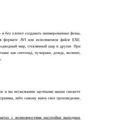
о и без хлопот создавать анимированные фоны,
 в формате AVI или исполняемом файле EXE.
одводный мир, стеклянный шар и другие. При
акие как снегопад, пузырьки, дождь, молнию,
.
ние и вы несколькими щелчками мыши сможете
граммы, либо самому ваять свое произведение,
матах с возможностями настройки выходных