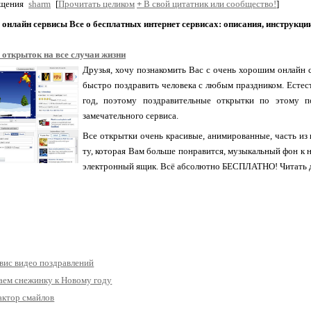
бщения
sharm
[
Прочитать целиком
+
В свой цитатник или сообщество!
]
онлайн сервисы Все о бесплатных интернет сервисах: описания, инструкци
 открыток на все случаи жизни
Друзья, хочу познакомить Вас с очень хорошим онлайн
быстро поздравить человека с любым праздником. Естест
год, поэтому поздравительные открытки по этому п
замечательного сервиса.
Все открытки очень красивые, анимированные, часть из 
ту, которая Вам больше понравится, музыкальный фон к н
электронный ящик. Всё абсолютно БЕСПЛАТНО! Читать 
вис видео поздравлений
аем снежинку к Новому году
актор смайлов