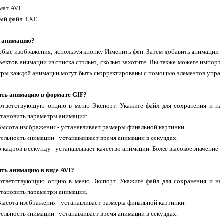
мат AVI
ый файл .EXE
ь анимацию?
юбые изображения, используя кнопку Изменить фон. Затем добавить анимации
ъектов анимации из списка столько, сколько захотите. Вы также можете импо
тры каждой анимации могут быть скорректированы с помощью элементов управ
ить анимацию в формате GIF?
ответствующую опцию в меню Экспорт. Укажите файл для сохранения и н
становить параметры анимации:
Высота изображения - устанавливает размеры финальной картинки.
ельность анимации - устанавливает время анимации в секундах.
о кадров в секунду - устанавливает качество анимации. Более высокое значени
ить анимацию в виде AVI?
ответствующую опцию в меню Экспорт. Укажите файл для сохранения и н
становить параметры анимации.
Высота изображения - устанавливает размеры финальной картинки.
ельность анимации - устанавливает время анимации в секундах.