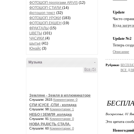
ФОТОШОП прогргами ARVIS
(12)
ФОТОШОП СТИЛИ
(14)
Update
фотошоп текст
(32)
ФОТОШОП УРОКИ
(183)
Часто спраш
ФОТОШОП.ЕКШЕН
(19)
Куда загру
ФРАКТАЛЫ
(15)
ЦВЕТЫ
(101)
ЧАСИКИ
(4)
Update №2
шытье
(41)
Теперь созд
Юнайс
(3)
Описание
Музыка
-
Рубрики:
БЕСПЛА
Все (5)
ВСЕ ДЛ
Земляне - Земля в иллюминаторе
Слушали: 2615
Комментарии: 0
БЕСПЛ
СПИ ІСУСЕ ,СПИ - колядка
Слушали: 98
Комментарии: 1
Воскресенье, 01 Ян
НЕБО І ЗЕМЛЯ .колядка
Слушали: 91
Комментарии: 0
Это цитата соо
НОВА РАДІСТЬ СТАЛА.
Слушали: 60
Комментарии: 0
Новогодний