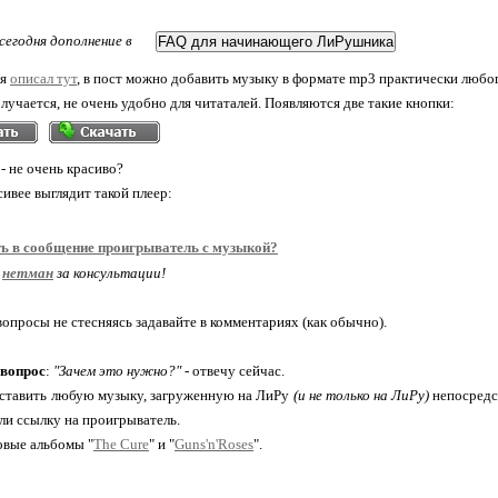
сегодня дополнение в
ня
описал тут
, в пост можно добавить музыку в формате mp3 практически любог
олучается, не очень удобно для читаталей. Появляются две такие кнопки:
- не очень красиво?
сивее выглядит такой плеер:
ть в сообщение проигрыватель с музыкой?
нетман
за консультации!
опросы не стесняясь задавайте в комментариях (как обычно).
 вопрос
:
"Зачем это нужно?"
- отвечу сейчас.
ставить любую музыку, загруженную на ЛиРу
(и не только на ЛиРу)
непосредст
или ссылку на проигрыватель.
овые альбомы "
The Cure
" и "
Guns'n'Roses
".