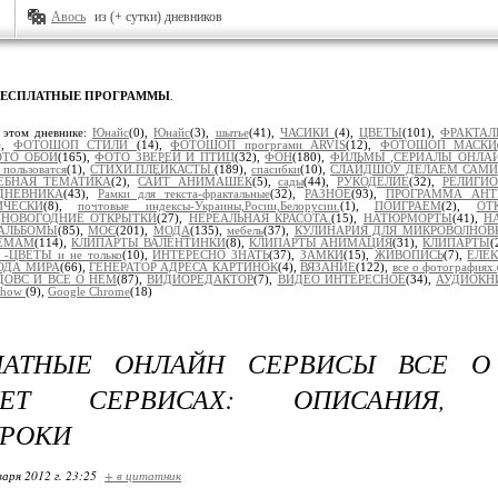
Авось
из (+ сутки) дневников
БЕСПЛАТНЫЕ ПРОГРАММЫ
.
 этом дневнике:
Юнайс
(0),
Юнайс
(3),
шытье
(41),
ЧАСИКИ
(4),
ЦВЕТЫ
(101),
ФРАКТА
),
ФОТОШОП СТИЛИ
(14),
ФОТОШОП прогргами ARVIS
(12),
ФОТОШОП МАСКИ
ОТО ОБОИ
(165),
ФОТО ЗВЕРЕЙ И ПТИЦ
(32),
ФОН
(180),
ФИЛЬМЫ ,СЕРИАЛЫ ОНЛА
пользоватся
(1),
СТИХИ.ПЛЕЙКАСТЫ.
(189),
спасибки
(10),
СЛАЙДШОУ ДЕЛАЕМ САМИ
ЕБНАЯ ТЕМАТИКА
(2),
САЙТ АНИМАШЕК
(5),
сады
(44),
РУКОДЕЛИЕ
(32),
РЕЛИГИ
ДНЕВНИКА
(43),
Рамки для текста-фрактальные
(32),
РАЗНОЕ
(93),
ПРОГРАММА АН
ИЧЕСКИ
(8),
почтовые индексы-Украины,Росии,Белорусии.
(1),
ПОИГРАЕМ
(2),
ОТ
,
НОВОГОДНИЕ ОТКРЫТКИ
(27),
НЕРЕАЛЬНАЯ КРАСОТА.
(15),
НАТЮРМОРТЫ
(41),
Н
АЛЬБОМЫ
(85),
МОЄ
(201),
МОДА
(135),
мебель
(37),
КУЛИНАРИЯ ДЛЯ МИКРОВОЛНОВ
ТЕМАМ
(114),
КЛИПАРТЫ ВАЛЕНТИНКИ
(8),
КЛИПАРТЫ АНИМАЦИЯ
(31),
КЛИПАРТЫ
(
-ЦВЕТЫ и не только
(10),
ИНТЕРЕСНО ЗНАТЬ
(37),
ЗАМКИ
(15),
ЖИВОПИСЬ
(7),
ЕЛЕ
ОДА МИРА
(66),
ГЕНЕРАТОР АДРЕСА КАРТИНОК
(4),
ВЯЗАНИЕ
(122),
все о фотографиях.
ДОВС И ВСЕ О НЕМ
(87),
ВИДИОРЕДАКТОР
(7),
ВИДЕО ИНТЕРЕСНОЕ
(34),
АУДИОКН
Show
(9),
Google Chrome
(18)
ЛАТНЫЕ ОНЛАЙН СЕРВИСЫ ВСЕ О
НЕТ СЕРВИСАХ: ОПИСАНИЯ, И
УРОКИ
варя 2012 г. 23:25
+ в цитатник