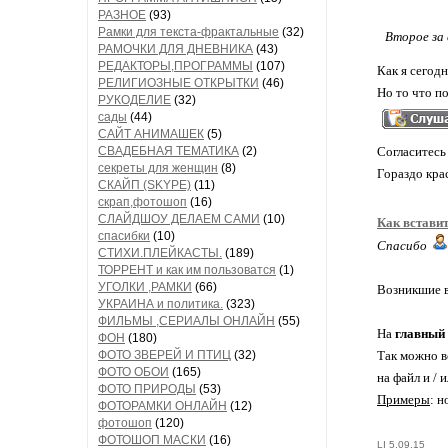
РАЗНОЕ
(93)
Рамки для текста-фрактальные
(32)
Второе за 
РАМОЧКИ ДЛЯ ДНЕВНИКА
(43)
РЕДАКТОРЫ,ПРОГРАММЫ
(107)
Как я сегод
РЕЛИГИОЗНЫЕ ОТКРЫТКИ
(46)
Но то что п
РУКОДЕЛИЕ
(32)
сады
(44)
САЙТ АНИМАШЕК
(5)
СВАДЕБНАЯ ТЕМАТИКА
(2)
Согласитесь 
секреты для женщин
(8)
Гораздо кра
СКАЙП (SKYPE)
(11)
скрап,фотошоп
(16)
СЛАЙДШОУ ДЕЛАЕМ САМИ
(10)
Как встави
спасибки
(10)
Спасибо
СТИХИ.ПЛЕЙКАСТЫ.
(189)
ТОРРЕНТ и как им пользоватся
(1)
УГОЛКИ ,РАМКИ
(66)
Возникшие в
УКРАИНА и политика.
(323)
ФИЛЬМЫ ,СЕРИАЛЫ ОНЛАЙН
(55)
На
главный
ФОН
(180)
ФОТО ЗВЕРЕЙ И ПТИЦ
(32)
Так можно в
ФОТО ОБОИ
(165)
на файл и / 
ФОТО ПРИРОДЫ
(53)
Примеры
: н
ФОТОРАМКИ ОНЛАЙН
(12)
фотошоп
(120)
ФОТОШОП МАСКИ
(16)
LI 5.09.15