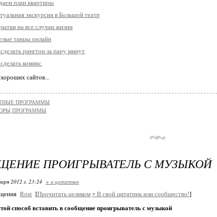
даем план квартиры
туальная экскурсия в Большой театр
рытки на все случаи жизни
елые танцы онлайн
 сделать рингтон за пару минут
 сделать комикс
 хороших сайтов...
ТНЫЕ ПРОГРАММЫ
ОРЫ,ПРОГРАММЫ
ЩЕНИЕ ПРОИГРЫВАТЕЛЬ С МУЗЫКОЙ
варя 2012 г. 23:24
+ в цитатник
бщения
Rost
[
Прочитать целиком
+
В свой цитатник или сообщество!
]
той способ вставить в сообщение проигрыватель с музыкой