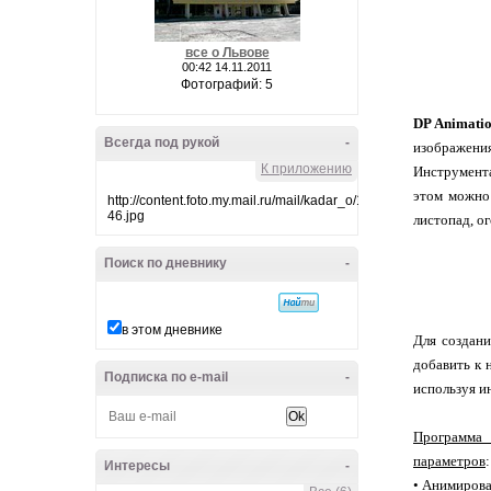
все о Львове
00:42 14.11.2011
Фотографий: 5
DP Animati
Всегда под рукой
-
изображени
К приложению
Инструмент
этом можно 
http://content.foto.my.mail.ru/mail/kadar_o/10/i-
46.jpg
листопад, о
Поиск по дневнику
-
в этом дневнике
Для создан
добавить к 
Подписка по e-mail
-
используя и
Программа 
параметров
:
Интересы
-
• Анимиров