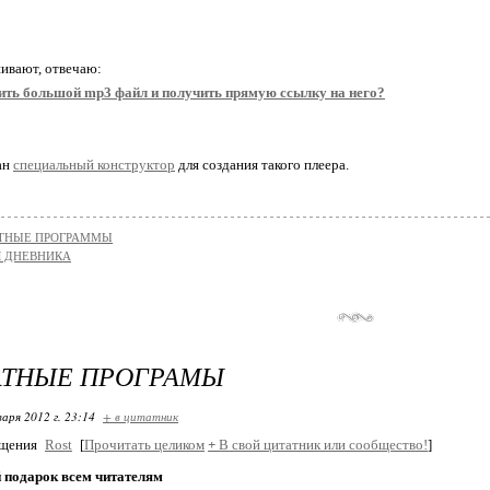
ивают, отвечаю:
зить большой mp3 файл и получить прямую ссылку на него?
ан
специальный конструктор
для создания такого плеера.
ТНЫЕ ПРОГРАММЫ
Я ДНЕВНИКА
АТНЫЕ ПРОГРАМЫ
варя 2012 г. 23:14
+ в цитатник
бщения
Rost
[
Прочитать целиком
+
В свой цитатник или сообщество!
]
 подарок всем читателям