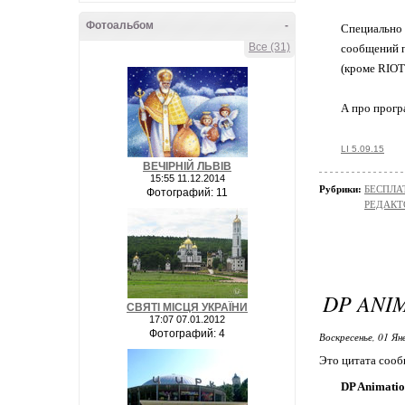
Фотоальбом
-
Специально 
Все (31)
сообщений п
(кроме RIOT
А про прог
LI 5.09.15
ВЕЧІРНІЙ ЛЬВІВ
15:55 11.12.2014
Рубрики:
БЕСПЛА
Фотографий: 11
РЕДАКТ
DP ANI
СВЯТІ МІСЦЯ УКРАЇНИ
17:07 07.01.2012
Фотографий: 4
Воскресенье, 01 Ян
Это цитата соо
DP Animatio