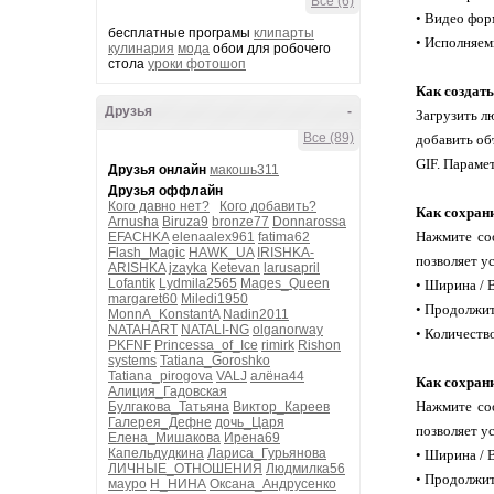
Все (6)
• Видео фор
бесплатные програмы
клипарты
• Исполняем
кулинария
мода
обои для робочего
стола
уроки фотошоп
Как создат
Друзья
-
Загрузить л
Все (89)
добавить об
GIF. Параме
Друзья онлайн
макошь311
Друзья оффлайн
Кого давно нет?
Кого добавить?
Как сохран
Arnusha
Biruza9
bronze77
Donnarossa
Нажмите со
EFACHKA
elenaalex961
fatima62
Flash_Magic
HAWK_UA
IRISHKA-
позволяет у
ARISHKA
jzayka
Ketevan
larusapril
Lofantik
Lydmila2565
Mages_Queen
• Ширина / 
margaret60
Miledi1950
• Продолжит
MonnA_KonstantA
Nadin2011
NATAHART
NATALI-NG
olganorway
• Количеств
PKFNF
Princessa_of_Ice
rimirk
Rishon
systems
Tatiana_Goroshko
Tatiana_pirogova
VALJ
алёна44
Как сохран
Алиция_Гадовская
Нажмите со
Булгакова_Татьяна
Виктор_Кареев
Галерея_Дефне
дочь_Царя
позволяет у
Елена_Мишакова
Ирена69
Капельдудкина
Лариса_Гурьянова
• Ширина / 
ЛИЧНЫЕ_ОТНОШЕНИЯ
Людмилка56
• Продолжит
мауро
Н_НИНА
Оксана_Андрусенко