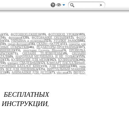
ЛЫ
(15),
ФОТОШОП.ЕКШЕН
(19),
ФОТОШОП УРОКИ
(183),
(16),
фотошоп
(120),
ФОТОРАМКИ ОНЛАЙН
(12),
ФОТО
ЙН
(55),
УКРАИНА и политика.
(323),
УГОЛКИ ,РАМКИ
(66),
(10),
скрап,фотошоп
(16),
СКАЙП (SKYPE)
(11),
секреты для
ОЗНЫЕ ОТКРЫТКИ
(46),
РЕДАКТОРЫ,ПРОГРАММЫ
(107),
ТИШПИОН
(15),
програма Создать Blingee
(3),
ПРОВЕРКА
КРЫТКИ
(71),
ОНЛАЙН ТЕЛЕВИДЕНЬЕ
(8),
ОНЛАЙН
АТАЛИ
(0),
НАРОДНАЯ МЕДИЦЫНА И НЕ ТОЛЬКО
(153),
КИ
(13),
КУЛИНАРИЯ ДЛЯ МЕНЯ
(162),
КУЛИНАРИЯ
(260),
210),
клипарт СВАДЕБНЫЙ
(12),
КЛИПАРТ ПАСХАЛЬНЫЙ.
КТРОННЫЙ КАТАЛОГ КНИГ
(13),
ДЛЯ УЛЬЯНЫ
(330),
день
(2),
ВСЕ ДЛЯ ДНЕВНИКА
(125),
ВИРТУАЛЬНЫЙ МАКИЯЖ
ИГИ
(8),
АНИМАШКИ ДЛЯ ДЕТЕЙ
(7),
okc-ana
(2),
ВИДЕО-
 БЕСПЛАТНЫХ
НСТРУКЦИИ,