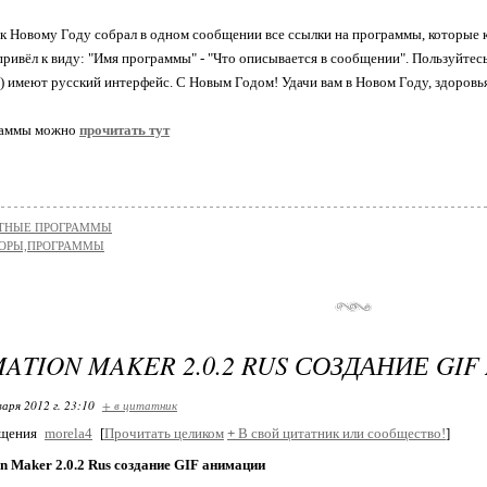
к Новому Году собрал в одном сообщении все ссылки на программы, которые ко
ривёл к виду: "Имя программы" - "Что описывается в сообщении". Пользуйтесь
) имеют русский интерфейс. С Новым Годом! Удачи вам в Новом Году, здоровья,
раммы можно
прочитать тут
ТНЫЕ ПРОГРАММЫ
ОРЫ,ПРОГРАММЫ
MATION MAKER 2.0.2 RUS СОЗДАНИЕ GI
варя 2012 г. 23:10
+ в цитатник
бщения
morela4
[
Прочитать целиком
+
В свой цитатник или сообщество!
]
n Maker 2.0.2 Rus создание GIF анимации