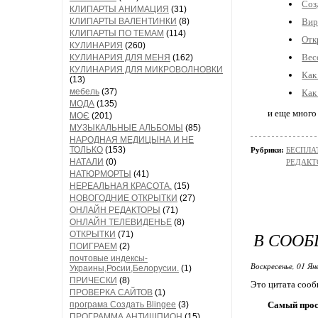
Соз
КЛИПАРТЫ АНИМАЦИЯ
(31)
КЛИПАРТЫ ВАЛЕНТИНКИ
(8)
Вир
КЛИПАРТЫ ПО ТЕМАМ
(114)
Отк
КУЛИНАРИЯ
(260)
Вес
КУЛИНАРИЯ ДЛЯ МЕНЯ
(162)
КУЛИНАРИЯ ДЛЯ МИКРОВОЛНОВКИ
Как
(13)
мебель
(37)
Как
МОДА
(135)
и еще много
МОЄ
(201)
МУЗЫКАЛЬНЫЕ АЛЬБОМЫ
(85)
НАРОДНАЯ МЕДИЦЫНА И НЕ
ТОЛЬКО
(153)
Рубрики:
БЕСПЛА
НАТАЛИ
(0)
РЕДАКТ
НАТЮРМОРТЫ
(41)
НЕРЕАЛЬНАЯ КРАСОТА.
(15)
НОВОГОДНИЕ ОТКРЫТКИ
(27)
ОНЛАЙН РЕДАКТОРЫ
(71)
ОНЛАЙН ТЕЛЕВИДЕНЬЕ
(8)
В СООБ
ОТКРЫТКИ
(71)
ПОИГРАЕМ
(2)
почтовые индексы-
Воскресенье, 01 Ян
Украины,Росии,Белорусии.
(1)
ПРИЧЕСКИ
(8)
Это цитата соо
ПРОВЕРКА САЙТОВ
(1)
програма Создать Blingee
(3)
Самый прос
ПРОГРАММА АНТИШПИОН
(15)