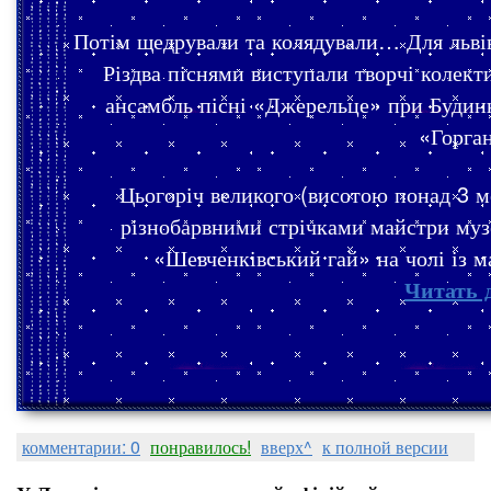
Потім щедрували та колядували… Для львів
Різдва піснями виступали творчі колек
ансамбль пісні «Джерельце» при Будинк
«Горга
Цьогоріч великого (висотою понад 3 
різнобарвними стрічками майстри муз
«Шевченківський гай» на чолі із
Читать 
комментарии: 0
понравилось!
вверх^
к полной версии