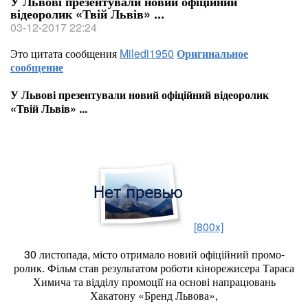
У Львові презентували новий офіційний
відеоролик «Твій Львів» ...
03-12-2017 22:24
Это цитата сообщения
Miledi1950
Оригинальное
сообщение
У Львові презентували новий офіційний відеоролик
«Твій Львів» ...
[800x]
30 листопада, місто отримало новий офіційний промо-
ролик. Фільм став результатом роботи кінорежисера Тараса
Химича та відділу промоції на основі напрацювань
Хакатону «Бренд Львова»,