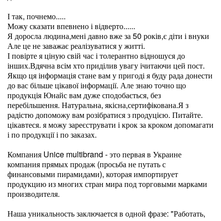
І так, почнемо.....
Можу сказати впевнено і відверто......
Я доросла людина,мені давно вже за 50 років,є діти і внуки
Але це не заважає реалізуватися у житті.
І повірте я ціную свій час і толерантно відношуся до
інших.Вдячна всім хто приділив увагу ічитаючи цей пост.
Якщо ця інформація стане вам у пригоді я буду рада донести
до вас більше цікавої інформації. Але знаю точно що
продукція Юнайс вам дуже сподобається, без
перебільшення. Натуральна, якісна,сертифікована.Я з
радістю допоможу вам розібратися з продуцією. Питайте.
цікавтеся. я можу зареєструвати і крок за кроком допомагати
і по продукції і по заказах.
Компания Unice multibrand - это первая в Украине
компания прямых продаж (просьба не путать с
финансовыми пирамидами), которая импортирует
продукцию из многих стран мира под торговыми марками
производителя.
Наша уникальность заключается в одной фразе: "Работать,