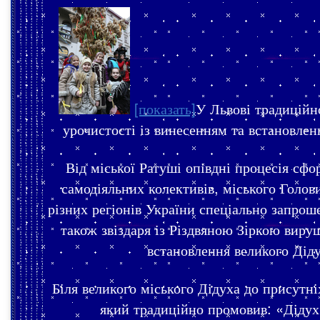
[показать]
У Львові традиційно
урочистості із винесенням та встановлен
Від міської Ратуші опівдні процесія сф
самодіяльних колективів, міського Голови
різних регіонів України спеціально запрош
також звіздаря із Різдвяною Зіркою вир
встановлення великого Діду
Біля великого міського Дідуха до присутн
який традиційно промовив: «Дідух 