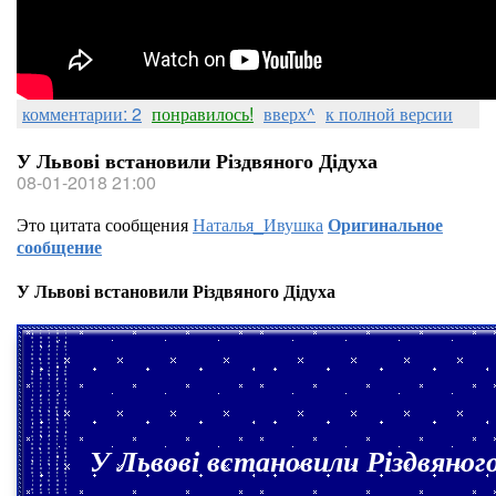
комментарии: 2
понравилось!
вверх^
к полной версии
У Львові встановили Різдвяного Дідуха
08-01-2018 21:00
Это цитата сообщения
Наталья_Ивушка
Оригинальное
сообщение
У Львові встановили Різдвяного Дідуха
У Львові встановили Різдвяног