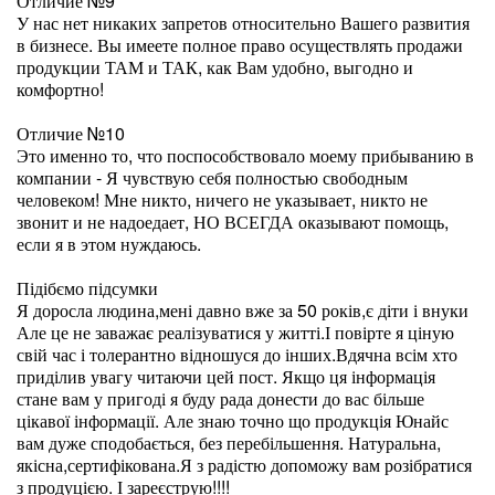
Отличие №9
У нас нет никаких запретов относительно Вашего развития
в бизнесе. Вы имеете полное право осуществлять продажи
продукции ТАМ и ТАК, как Вам удобно, выгодно и
комфортно!
Отличие №10
Это именно то, что поспособствовало моему прибыванию в
компании - Я чувствую себя полностью свободным
человеком! Мне никто, ничего не указывает, никто не
звонит и не надоедает, НО ВСЕГДА оказывают помощь,
если я в этом нуждаюсь.
Підібємо підсумки
Я доросла людина,мені давно вже за 50 років,є діти і внуки
Але це не заважає реалізуватися у житті.І повірте я ціную
свій час і толерантно відношуся до інших.Вдячна всім хто
приділив увагу читаючи цей пост. Якщо ця інформація
стане вам у пригоді я буду рада донести до вас більше
цікавої інформації. Але знаю точно що продукція Юнайс
вам дуже сподобається, без перебільшення. Натуральна,
якісна,сертифікована.Я з радістю допоможу вам розібратися
з продуцією. І зареєструю!!!!