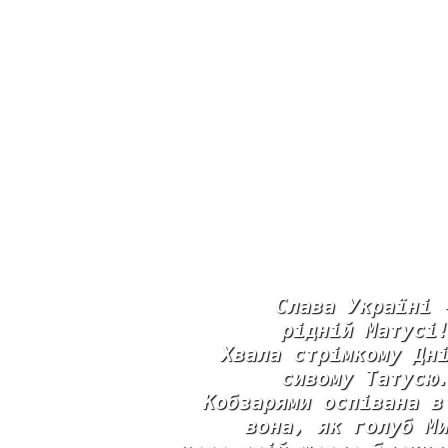
Слава Україні 
рідній Матусі
Хвала стрімкому Дн
сивому Татусю
Кобзарями оспівана в
вона, як голуб М