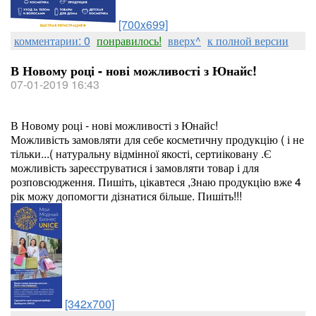
[700x699]
комментарии: 0
понравилось!
вверх^
к полной версии
В Новому році - нові можливості з Юнайс!
07-01-2019 16:43
В Новому році - нові можливості з Юнайс!
Можливість замовляти для себе косметичну продукцію ( і не
тільки...( натуральну відмінної якості, сертиіковану .Є
можливість зареєструватися і замовляти товар і для
розповсюдження. Пишіть, цікавтеся ,Знаю продукцію вже 4
рік можу допомогти дізнатися більше. Пишіть!!!
[342x700]