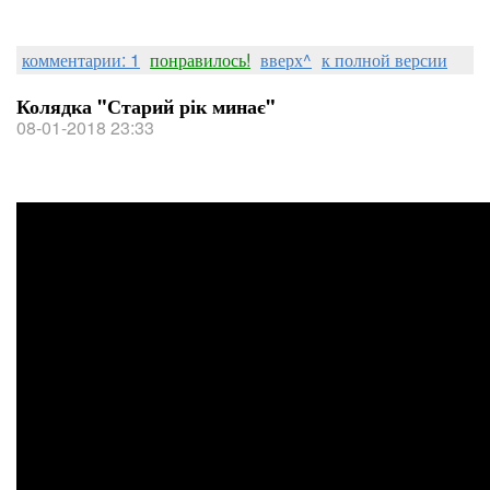
комментарии: 1
понравилось!
вверх^
к полной версии
Колядка "Старий рік минає"
08-01-2018 23:33