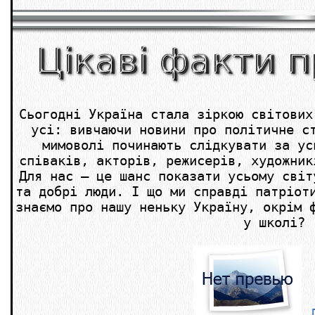
Сьогодні Україна стала зіркою світових
усі: вивчаючи новини про політичне с
мимоволі починають слідкувати за ус
співаків, акторів, режисерів, художник
Для нас – це шанс показати усьому світ
та добрі люди. І що ми справді патріот
знаємо про нашу неньку Україну, окрім 
у школі?