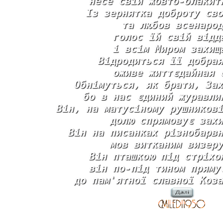
несе свій жовто-блакит
Із зернятка доброту св
та любов всенаро
голос їй свій відд
і всім Миром захищ
Відродиться її добра
оживе життєдайная 
Обнімуться, як брати, За
бо в нас єдиний журавли
Він, на матусіному рушников
долю спрямовує зах
Він на писанках різнобарв
мов витканим визер
Він пташкою під стріхо
він по-під тином пряму
до пам'ятної славної Коз