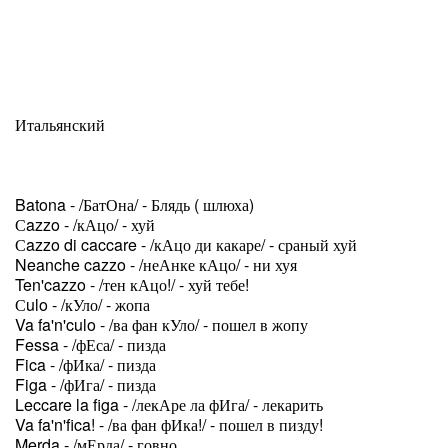
Итальянский
Batona - /БатОна/ - Блядь ( шлюха)
Сazzo - /кАцо/ - хуй
Сazzo di caccare - /кАцо ди какаре/ - сраный хуй
Neanche cazzo - /неАнке кАцо/ - ни хуя
Ten'cazzo - /тен кАцо!/ - хуй тебе!
Сulo - /кУло/ - жопа
Va fa'n'culo - /ва фан кУло/ - пошел в жопу
Fessa - /фЕса/ - пизда
Fica - /фИка/ - пизда
Figa - /фИга/ - пизда
Leccare la figa - /лекАре ла фИга/ - лекарить
Va fa'n'fica! - /ва фан фИка!/ - пошел в пизду!
Merda - /мЕрда/ - говно