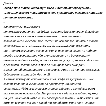
Диалог:
-папа,а что такое хайло,тут мы с Настей интересуемся...
-... эээ...ну скажем так...это не очень культурное название лица...его
лучше не говорить...
- ...
Кладу трубку...и мы в ржач...
потом вспоминеается та бедная рыжая собачка,которая благодаря
мне получила не очень культурное имя.......так проехали...
вспоминаю как мы спорили с Настей на остановке...причём с такой
яростью
(
...
что аж кипели
как же я всё-таки тебя иногда ненавижу)
обе...потом замолкали и стояли молча,пока одна из нас не найдёт
повода заговорить...при чём уже совершенно на другую тему)
помню как ездили в кафе,садились в маршрутку...проезжая один щит
с рекламой Настик всегда мне её цитировала: "Геморрой?
Болезненной операции можно избежать" Арр...я её теперь всю жизнь
буду помнить...спасибо Насте...))
А сейчас почему-то вспомнилась зима...кафе на кутузовской...мы
вышли..холодно,а мы пешком по проспекту...до дальней
остановки...Идём...счастливые...потом садимся в автобус..а время
только после нового года...Напротив нас садится какой-то мужик,с
бодуна...начинает нам о жизни своей рассказывать...о том как 3 дня
дома не был.про то,как с какой-то бабой дома у нее спал...короче