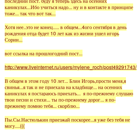
последний пост. буду я теперь здесь на осенних
каникулах...Ибо учиться надо... ну и в контакте в принципе
тоже... так что вот так...
Хотя нее..это не конец..... в общем...4ого сентября в день
рождения отца будет 10 лет как из жизни ушел игорь
Сорин...
вот ссылка на прошлогодний пост...
http://www.liveinternet.ru/users/mylene_roch/post49291743/
В общем в этом году 10 лет... Блин Игорь,прости меня,я
свинья...я так и не приехала на кладбище... на осенних
каникулах я постараюсь приехать... я по-прежнему слушаю
твои песни и стихи... ты по-прежнему дорог... я по-
прежнему помню тебя... скорблю...
Пы.Сы.Настюлькин приезжай поскорее...я уже без тебя не
могу....(((