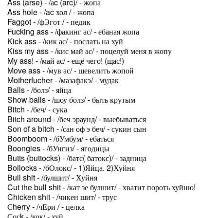
Ass (arse) - /аc (arc)/ - жопа
Ass hole - /ac хол / - жопа
Faggot - /фЭгот / - педик
Fucking ass - /факинг ас/ - ебаная жопа
Kick ass - /кик ас/ - послать на хуй
Kiss my ass - /кис май ас/ - поцелуй меня в жопу
My ass! - /май ас/ - ещё чего! (щас!)
Move ass - /мув ас/ - шевелить жопой
Motherfucher - /мазафакэ/ - мудак
Balls - /болз/ - яйца
Show balls - /шоу болз/ - быть крутым
Bitch - /беч/ - сука
Bitch around - /беч эраунд/ - выебываться
Son of a bitch - /сан оф э беч/ - сукин сын
Boomboom - /бУмбум/ - ебаться
Boongies - /бУнгиз/ - ягодицы
Butts (buttocks) - /батс( батокс)/ - задница
Bollocks - /бОлокс/ - 1)Яйца. 2)Хуйня
Bull shit - /булшит/ - Хуйня
Cut the bull shit - /кат зе булшит/ - хватит пороть хуйню!
Chicken shit - /чикен шит/ - трус
Сherry - /чЕри / - целка
Сосk - /кок/ - хуй