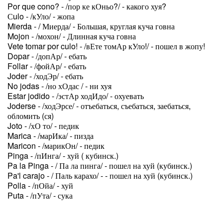
Por que cono? - /пор ке кОньо?/ - какого хуя?
Сulo - /кУло/ - жопа
Mierda - / Миерда/ - Большая, круглая куча говна
Mojon - /мохон/ - Длинная куча говна
Vete tomar por culo! - /вЕте томАр кУло!/ - пошел в жопу!
Dopar - /допАр/ - ебать
Follar - /фойАр/ - ебать
Joder - /ходЭр/ - ебать
No jodas - /но хОдас / - ни хуя
Estar jodido - /эстАр ходИдо/ - охуевать
Joderse - /ходЭрсе/ - отъебаться, съебаться, заебаться,
обломить (ся)
Joto - /хО то/ - педик
Marica - /марИка/ - пизда
Maricon - /марикОн/ - педик
Pinga - /пИнга/ - хуй ( кубинск.)
Pa la Pinga - / Па ла пинга/ - пошел на хуй (кубинск.)
Pa'l carajo - / Паль карахо/ - - пошел на хуй (кубинск.)
Polla - /пОйа/ - хуй
Puta - /пУта/ - сука