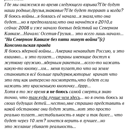
Где мы окажемся во время следующего взрыва?Где будут
наши родные,друзья,знакомые?Где будет терракт и когда?
Я боюсь войны...я боялась её начала...я знала,что она
будет....но я предполагала,что она начнётся в 2010,а
сейчас 2008 и уже начало боевых действий на Северном
Кавказе...Начало: Осетия-Грузия... это всего лишь начало...
"
На Северном Кавказе без пяти минут война"(с)
Комсомольская правда
Я боюсь ядерной войны... Америка ненавидит Россию, и это
взаимно... и это пугает... страны имеющие доступ к
жуткому оружию...ядерным ракетам....всего-то нажать
какую-то кнопку...хм... меня пугает,то что на земле
становится всё больше придурков,которые кричат что
это ппц как интересно посмотреть,что будет если
нажать эту красненькую кнопочку...бррр...
Хотя в то же время
я не боюсь
самой смерти,я знаю
точно, что
там куда лучше чем здесь
...
но
я очень боюсь за
своих будущих детей....честно,мне страшно представить в
какой обстановке они будут жить...вот это просто
реально пугает...нестабильность в мире и так далее... что
будет через 10 лет? хочется верить в лучшее...но
это желание убивает реальность...