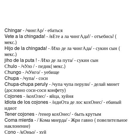
Chingar - /чингАр/ - ебаться
Vete a la chingada! - /вЕте а ла чингАда!/ - отъебись! (
мекс.)
Hijo de la chingada! - /Ихо де ла чингАда/ - сукин сын (
мекс.)
jiho de la puta ! - /Ихо де ла пута/ - сукин сын
Сhulo - /чУло / - педик( мекс.)
Сhungo - /чУнго/ - уебище
Chupa - /чупа/ - соси
Chupa-chupa peruly - /чупа чупа перули/ - делай минет
(дословно соси-соси конфету)
Сojones - /кохОлес/ - яйца, хуйня
Idiota de los cojones - /идиОта де лос кохОнес/ - ебаный
идиот
Tener cojones - /тенер кохОнес/ - быть крутым
Coma mierda - / Кома миерда/ - Жри гавно ( повелительное
наклонение)
Сono - /кОньо/ - хуй