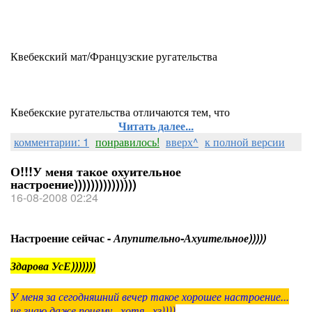
Квебекский мат/Французские ругательства
Квебекские ругательства отличаются тем, что
Читать далее...
комментарии: 1
понравилось!
вверх^
к полной версии
О!!!У меня такое охуительное
настроение)))))))))))))))
16-08-2008 02:24
Настроение сейчас -
Апупительно-Ахуительное)))))
Здарова УсЕ)))))))
У меня за сегодняшний вечер такое хорошее настроение...
не знаю даже почему...хотя...хз))))