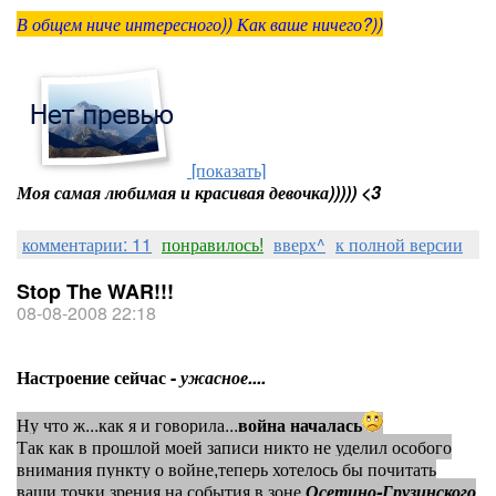
В общем ниче интересного)) Как ваше ничего?))
[показать]
Моя самая любимая и красивая девочка))))) <3
комментарии: 11
понравилось!
вверх^
к полной версии
Stop The WAR!!!
08-08-2008 22:18
Настроение сейчас -
ужасное....
Ну что ж...как я и говорила...
война началась
Так как в прошлой моей записи никто не уделил особого
внимания пункту о войне,теперь хотелось бы почитать
ваши точки зрения на события в зоне
Осетино-Грузинского