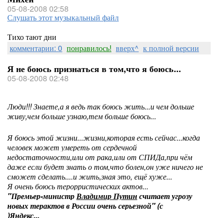
05-08-2008 02:58
Слушать этот музыкальный файл
Тихо тают дни
комментарии: 0
понравилось!
вверх^
к полной версии
Я не боюсь признаться в том,что я боюсь...
05-08-2008 02:48
Люди!!! Знаете,а я ведь так боюсь жить...и чем дольше
живу,чем больше узнаю,тем больше боюсь...
Я боюсь этой жизни...жизни,которая есть сейчас...когда
человек может умереть от сердечной
недостаточности,или от рака,или от СПИДа,при чём
даже если будет знать о том,что болен,он уже ничего не
сможет сделать....и жить,зная это, ещё хуже...
Я очень боюсь терорристических актов...
"Премьер-министр
Владимир Путин
считает угрозу
новых терактов в России очень серьезной" (с
)Яндекс...