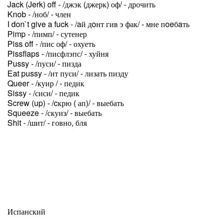
Jack (Jerk) off - /джэк (джерк) оф/ - дрочить
Knob - /ноб/ - член
I don`t give a fuck - /aй дoнт гив э фак/ - мне пoeбaть
Pimp - /пимп/ - сутенер
Piss off - /пис оф/ - охуеть
Pissflaps - /писфлэпс/ - хуйня
Pussy - /пуси/ - пизда
Eat pussy - /ит пуси/ - лизать пизду
Queer - /куир / - педик
Sissy - /сиси/ - педик
Screw (up) - /cкрю ( ап)/ - выебать
Squeeze - /скуиз/ - выебать
Shit - /шит/ - говно, бля
Испанский