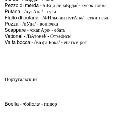
Pezzo di merda - /пЕцо ли мЕрда/ - кусок говна
Putana - /путАна/ - сука
Figlio di putana - /ФИльо ди путАна/ - сукин сын
Puzza - /пУца/ - вонючка
Scappare - /скапАре/ - ебать
Vattone! - /ВАтоне!/ - Отъебись!
Va fa bocca - /Ва фа Бока/ - ебать в рот
Португальский
Boella - /бойола/ - пидор