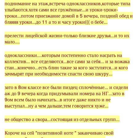
поднимание на этаж,встреча одноклассников,которые типа
улыбаются.хотя сами все гружённые...и уроки-уроки-
уроки...потом приезжание домой в 5 вечера, поздний обед и
бляяяя уроки...до 11 а то и часу уроки((( о бебе...
прелести лицейской жизни-только близкие друзья...и то их
мало....
одноклассники....которым постепенно стало насрать на
коллектив... все отделяются...все сами за себя... и за вожака
стаи...конечно...есть блин такие за кого заступятся...и кого
зачмырят при необходимости спасти свою шкуру...
зато в 8ом классе все были пиздец сплочённые... и сидели
аж до 9 вечера когда придумывали номера на НГ...зато в
9ом всем было начихать...в итоге даже никто и не
выступал...ну а чем дальше,тем говорится хуже...
не общество а свора...состоящая из отдельных групп...
Короче на сей "позитивной ноте " заканчиваю свой