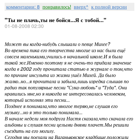
комментарии: 8
понравилось!
вверх^
к полной версии
"Ты не плачь,ты не бойся...Я с тобой..."
01-08-2008 02:30
Может вы когда-нибудь слышали о певце Михее?
Во времена пика его творчества многие из нас были ещё
совсем маленькими,учились в начальной школе.И я была
такой же.Именно поэтому я не очень-то придала значение
когда в 2002 году прочитала статью в журнале о том,что
по причине инсульта из жизни ушёл Михей. Да было
жалко..но...я прочитала и забыла,лишь изредка слышав по
радио так популярные песни "Сука-любовь" и "Туда". Они
нравились мне,но я никогда не интересовалась человеком,
который исполнял эти песни...
Позднее я понимала,что многое теряю,не слушая его
музыку...но я это только понимала...
В начале недели моя подруга Настя сказала,что скачала его
альбомы и слушая песни целыми днями плачет.Мы решили
съездить на его могилу.
Сегодня мы поехали на Ваганьковское кладбище,положили