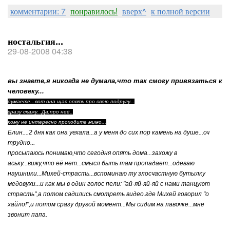
комментарии: 7
понравилось!
вверх^
к полной версии
ностальгия...
29-08-2008 04:38
вы знаете,я никогда не думала,что так смогу привязаться к
человеку...
думаете...вот она щас опять про свою подругу...
сразу скажу...Да,про неё..
кому не интересно проходите мимо...
Блин....2 дня как она уехала...а у меня до сих пор камень на душе...
оч
трудно...
просыпаюсь понимаю,что сегодня опять дома...захожу в
аську...вижу,что её нет...смысл быть там пропадает...одеваю
наушники...Михей-страсть...вспоминаю ту злосчастную бутылку
медовухи...и как мы в один голос пели: "ай-яй-яй-яй с нами танцуют
страсть",а потом садились смотреть видео.где Михей говорил "о
хайло!",и потом сразу другой момент...Мы сидим на лавочке...мне
звонит папа.