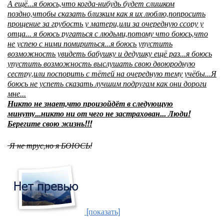
А ещё...я боюсь,что когда-нибудь будет слишком
поздно,чтобы сказать близким как я их люблю,попросить
прощение за грубость у матери,или за очередную ссору у
отца... я боюсь ругаться с людьми,потому что боюсь,что
не успею с ними помириться...я боюсь упустить
возможность увидеть бабушку и дедушку ещё раз...я боюсь
упустить возможность выслушать свою двоюродную
сестру,или поспорить с тётей на очередную тему учёбы...Я
боюсь не успеть сказать лучшим подругам как они дороги
мне...
Никто не знает,что произойдёт в следующую
минуту...никто ни от чего не застрахован... Люди!
Берегите свою жизнь!!!
Я не трус,но я БОЮСЬ!
[показать]