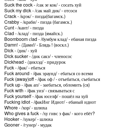
Suck the cock - /сак зе кок/ - сосать хуй
Suck my dick - /сак май дик/ - отсоси
Crack - /крэк/ - пизда(багамск.)
Crabby - /краби/ - пизда (багамск.)
Cunt - /кант/ - пизда
Clad - /клад/ - пизда (ямайск.)
Boomboom сlad - /бумбум клад/ - ебаная пизда
Damn! - /Дамн!/ - Блядь ! (воскл.)
Dick - /дик/ - хуй
Dick sucker - /дик сакэ/ - членосос
Dickhead - /дикхэд/ - придурок
Fuck - /фак/ - ебаться
Fuck around - /фак эраунд/ - ебаться со всеми
Fuck (away)off - /фак оф / - отъебаться, съебаться
Fuck up - /фак ап/ - заебаться, обломить (ся)
Fuck with - /фак уиз/ - связываться с
Fuck yourself - /фак юселф/ - пошёл на хуй
Fucking idiot - /факИнг Идиот/ - ебаный идиот
Whore - /хор/ - шлюха
Who gives a fuck - /ху гивс э фак/ - кого ебёт?
Hooker - /хукер/ - шлюха
Gooner - /гунер/ - мудак