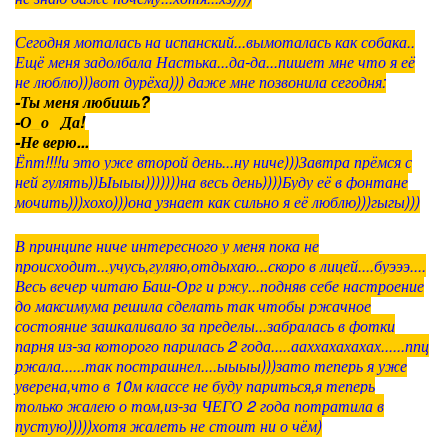
Сегодня моталась на испанский...вымоталась как собака..
Ещё меня задолбала Настька...да-да...пишет мне что я её
не люблю)))вот дурёха))) даже мне позвонила сегодня:
-Ты меня любишь?
-О_о Да!
-Не верю...
Ёпт!!!!и это уже второй день...ну ниче)))Завтра прёмся с
ней гулять))Ыыыы)))))))на весь день))))Буду её в фонтане
мочить)))хохо)))она узнает как сильно я её люблю)))гыгы)))
В принципе ниче интересного у меня пока не
происходит...учусь,гуляю,отдыхаю...скоро в лицей....буэээ....
Весь вечер читаю Баш-Орг и ржу...подняв себе настроение
до максимума решила сделать так чтобы ржачное
состояние зашкаливало за пределы...забралась в фотки
парня из-за которого парилась 2 года.....ааххахахахах......ппц
ржала......так пострашнел....ыыыы)))зато теперь я уже
уверена,что в 10м классе не буду париться,я теперь
только жалею о том,из-за ЧЕГО 2 года потратила в
пустую)))))хотя жалеть не стоит ни о чём)