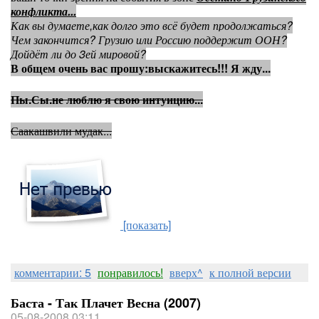
конфликта...
Как вы думаете,как долго это всё будет продолжаться?
Чем закончится? Грузию или Россию поддержит ООН?
Дойдёт ли до 3ей мировой?
В общем очень вас прошу:выскажитесь!!!
Я жду...
Пы.Сы.не люблю я свою интуицию...
Саакашвили мудак...
[показать]
комментарии: 5
понравилось!
вверх^
к полной версии
Баста - Так Плачет Весна (2007)
05-08-2008 03:11