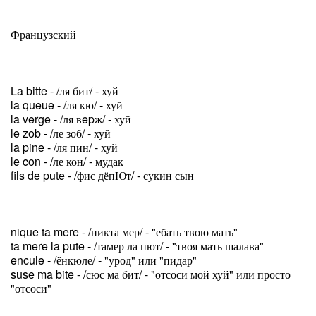
Французский
La bitte - /ля бит/ - хуй
la queue - /ля кю/ - хуй
la verge - /ля вepж/ - хуй
le zob - /ле зоб/ - хуй
la pine - /ля пин/ - хуй
le con - /ле кон/ - мудак
fils de pute - /фис дёпЮт/ - сукин сын
nique ta mere - /никта мер/ - "ебать твою мать"
ta mere la pute - /тамер ла пют/ - "твоя мать шалава"
encule - /ёнкюле/ - "урод" или "пидар"
suse ma bite - /сюс ма бит/ - "отсоси мой хуй" или просто
"отсоси"