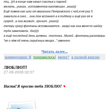
ппц...))А в конце нам начал счастья и парней
желать...ухахах...коплиментов наотвешал...ахах)))
Ещё помню как шли от магазина Петровского с ней,я её раз 5
завалила в снег.....она ток встанет а я подбегу и ещё раз её в
сугроб...а она визжит...кричит...ухахх))
теперь сразу фонтаны вспоминаются....ааар) как она меня по шейку
туда заваливала...бгг))))
а ещё последний день гулянки...поклонка...Михей...фонтаны,разговоры
"не о чём об очень серьёзных вещах..." именнно
Читать далее...
комментарии: 6
понравилось!
вверх^
к полной версии
ЛЮБЛЮ!!!
27-08-2008 02:37
Настя! Я просто тебя ЛЮБЛЮ!
♥