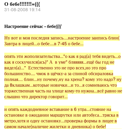
О бебе!!!!!!!=(((
31-08-2008 19:14
Настроение сейчас -
бебе((((
Ну вот и моя последня запись....настроение заипись блин(
Завтра в лицей...о бебе....в 7-45 о бебе...
опять эти жополизательства..."о как я рад(а) тебя видеть...о
как я соскучился(ась)" А в уме" бляяяяя...ещё бы год не
видел(а)..." Естественно это не про всех,но это про
большинство.... чмок в щёчку-а за спиной обсираловка
полная.... блин...ну почему,ну на хрена? кому это надо? ну
да 8клашкам...которые новички...и то...я сомневаюсь что
торжественная часть на улице кому-то нужна...всё равно не
слышно что директор говорит...
и опять каждодневное вставание в 6 утра...стояние на
остановке в ожидании маршрутки или автобуса...тряска в
метро,хотя и одну остановку...проверка формы в лицее в
самом начале(наличие жилетки и дневника) о бебе!