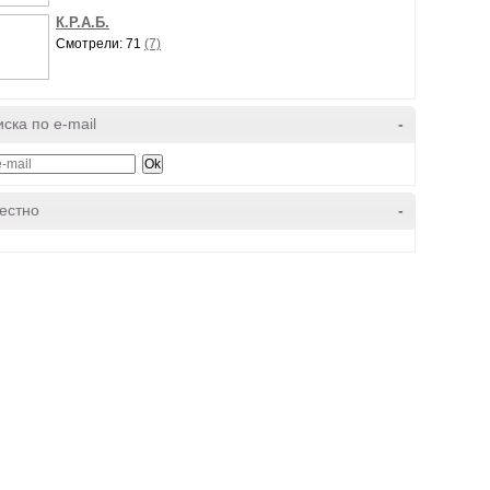
К.Р.А.Б.
Смотрели: 71
(7)
ска по e-mail
-
естно
-