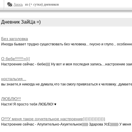
Авось
из (+ сутки) дневников
Дневник ЗайЦа =)
Без заголовка
Иногда бывает трудно существовать без человека... гнусно и глупо... особенно 
О бебе!!!!!!!=(((
Настроение сейчас - бебе(((( Ну вот и моя последня запись....настроение заип
ностальгия...
вы знаете,я никогда не думала,что так смогу привязаться к человеку...думаете..
ЛЮБЛЮ!!!
Настя! Я просто тебя ЛЮБЛЮ! ♥
О!!!У меня такое охуительное настроение)))))))))))))))
Настроение сейчас - Апупительно-Ахуительное))))) Здарова УсЕ))))))) У меня з