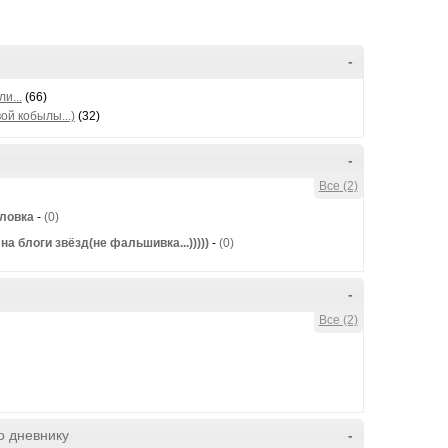
-
и...
(66)
ой кобылы...)
(32)
-
Все (2)
оловка
-
(0)
а блоги звёзд(не фальшивка...)))))
-
(0)
-
Все (2)
о дневнику
-