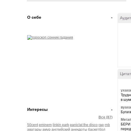
О себе
-
Аудит
Цитат
ухаха
Трудн
в шум
вуаха
Интересы
-
Бугагаг
Все (87)
Мегап
БЕРИ 
50cent
eminem
linkin park
panic!at the disco
rap
rnb
перед
аватары
амур
английский
анекдоты
баскетбол