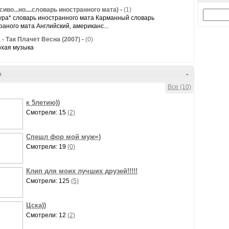
сиво...но....словарь иностранного мата)
-
(1)
ура* словарь иностранного мата Карманный словарь
раного мата Английский, американс...
 - Так Плачет Весна (2007)
-
(0)
хая музыка
о
-
Все (10)
к 5летию))
Смотрели: 15
(2)
Спешл фор мой муж=)
Смотрели: 19
(0)
Клип для моих лучших друзей!!!!!
Смотрели: 125
(5)
Цска))
Смотрели: 12
(2)