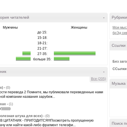
ория читателей
-
Рубрики
Мужчины
Женщины
Мои мысл
до 15:
брЭд сив
15-18:
18-21:
Ссылки
21-27:
27-35:
больше 35:
Без заг
ССылки н
ник
-
Все (205)
Музыка
х)
-
(0)
ости перевода 2 Помните, мы публиковали переведенные нами
ной компании названия зарубеж...
хах
-
(1)
))))))))
олезная штука для всех)
-
(0)
В ЦИТАТНИК - ПРИГОДИТСЯ!!!Посмотреть пропущенную
Поиск п
ачу или найти какой-либо фрагмент телеэфи...