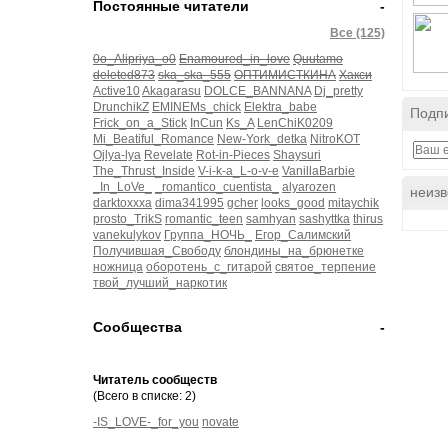
Постоянные читатели
-
Все (125)
0o_Alipriya_o0
Enamoured_in_love
Quutamo
deleted873
ska_ska_555
ОПТИМИСТКИНА
Хакси
Active10
Akagarasu
DOLCE_BANNANA
Dj_pretty
DrunchikZ
EMINEMs_chick
Elektra_babe
Подпи
Frick_on_a_Stick
InCun
Ks_A
LenChiK0209
Mi_Beatiful_Romance
New-York_detka
NitroKOT
Ojlya-lya
Revelate
Rot-in-Pieces
Shaysuri
The_Thrust_Inside
V-i-k-a_L-o-v-e
VanillaBarbie
_In_LoVe_
_romantico_cuentista_
alyarozen
неизв
darktoxxxa
dima341995
gcher
looks_good
mitaychik
prosto_TrikS
romantic_teen
samhyan
sashyttka
thirus
vanekulykov
Группа_НОЧЬ_
Егор_Салимский
Получившая_Свободу
блондины_на_брюнетке
ножница
оборотень_с_гитарой
святое_терпение
твой_лучший_наркотик
Сообщества
-
Читатель сообществ
(Всего в списке: 2)
-IS_LOVE-_for_you
novate