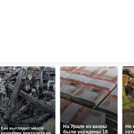
На Урале из казны
Не 
Как выглядит место
были украдены 18
гот
крушение вертолета на