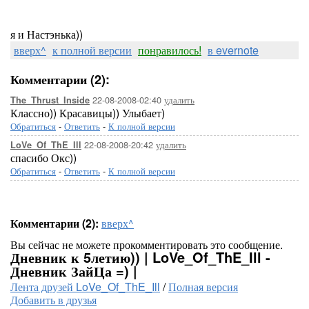
я и Настэнька))
вверх^
к полной версии
понравилось!
в evernote
Комментарии (2):
22-08-2008-02:40
удалить
The_Thrust_Inside
Классно)) Красавицы)) Улыбает)
Обратиться
-
Ответить
-
К полной версии
22-08-2008-20:42
удалить
LoVe_Of_ThE_Ill
спасибо Окс))
Обратиться
-
Ответить
-
К полной версии
Комментарии (2):
вверх^
Вы сейчас не можете прокомментировать это сообщение.
Дневник к 5летию)) | LoVe_Of_ThE_Ill -
Дневник ЗайЦа =) |
Лента друзей LoVe_Of_ThE_Ill
/
Полная версия
Добавить в друзья