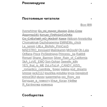
Рекомендуем
-
Постоянные читатели
-
Все (89)
0verwhlmer
Es_mi_mayor_illusion
Zeke-Crow
Дашутка181
Катько_ПлИнЦеСсОчКа
Со_СлЕзАмИ_пО_ЖиЗнИ
Хакси
Aktlosm
Anneto4ka
Choinakinak
Dazhdraperma
EMINEMs_chick
Le_serein
LittLe_BloNdy_PrinCesS
MAESTRO_Innosaint
Malinkamm
MrDooM
Oh-Lala
Oriflana
Pisce
PoSlednjaya
Princess-_ka
Rakfoti
Renuel
Shane_Bannon
Silver_Rain_of_California
SkA_LoVE_EMO
Son-Gohan
Sweetty_kitty
YES_that_is_ME
ZoLoTuLiA
_CANDY_KISS_
_romantico_cuentista_
fogee
gateka
god_dreams
ivresse
jack2112
ksushka-golubka
leyza
megalevit
princeSKA
stussv
supermelya
xxx_Roxy_xxx
Бегущая_в_темноту
Илья_Коган
УфФки
Я_Катёночка
ножница
Сообщества
-