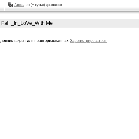
Авось
из (+ сутки) дневников
Fall _In_LoVe_With Me
Дневник закрыт для неавторизованных.
Зарегистрироваться!