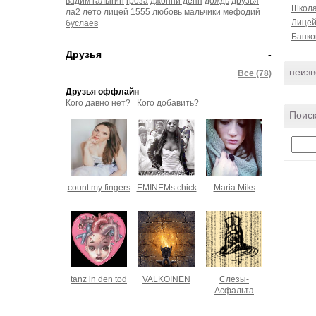
вадим галыгин
гроза
джонни депп
дождь
друзья
Школа
ла2
лето
лицей 1555
любовь
мальчики
мефодий
Лицей
буслаев
Банко
Друзья
-
неизв
Все (78)
Друзья оффлайн
Кого давно нет?
Кого добавить?
Поиск
count my fingers
EMINEMs chick
Maria Miks
tanz in den tod
VALKOINEN
Слезы-
Асфальта