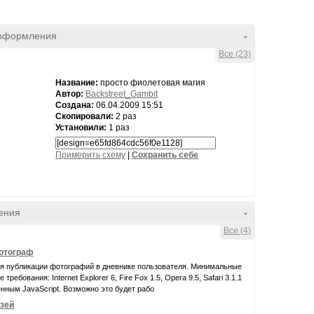
оформления
-
Все (23)
Название:
просто фиолетовая магия
Автор:
Backstreet_Gambit
Создана:
06.04.2009 15:51
Скопировали:
2 раз
Установили:
1 раз
Примерить схему
|
Cохранить себе
ения
-
Все (4)
фотограф
ля публикации фотографий в дневнике пользователя. Минимальные
требования: Internet Explorer 6, Fire Fox 1.5, Opera 9.5, Safari 3.1.1
нным JavaScript. Возможно это будет рабо
узей