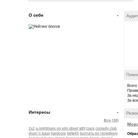
О себе
-
Аудит
Помо
Всего
Прове
За не
За вс
Интересы
-
Резю
Все (30)
Моро
2х2
a nightmare on elm street
athf
ciara
comedy club
drum`n`bass
hardcore
бк№45
болтать по телефону
Обра