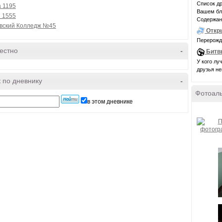
Список др
 1195
Вашем бло
 1555
Содержани
вский Колледж №45
Откр
Перерожде
естно
-
Битв
У кого лу
друзья н
 по дневнику
-
Фотоал
в этом дневнике