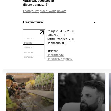
Читатель сообществ
(Всего в списке: 3)
Гламур_РУ
draco_world
novate
Статистика
-
Создан: 04.12.2006
Записей: 181
Комментариев: 280
Написано: 813
Отчеты:
Посетители
Поисковые фразы