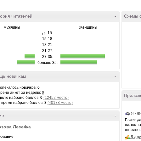
ория читателей
-
Схемы 
Мужчины
Женщины
до 15:
15-18:
18-21:
21-27:
27-35:
больше 35:
щь новичкам
-
 опекалось новичков:
0
рено анкет за неделю:
0
Прилож
делю набрано баллов:
0
(12452 место)
е время набрано баллов:
8
(40178 место)
Я - 
ме
-
Плагин д
системные 
зова Лесе4ка
со включе
зование
5 др