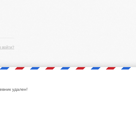
е войти?
евник удален!