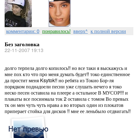
комментарии: 0
понравилось!
вверх^
к полной версии
Без заголовка
22-11-2007 19:13
долго терпела долго копилось!! но все таки я выскажусь и
мне пох кто что про меня думать будет!! токо единственное
да простит меня Ksytok!! но ребята из Токио Бор-ля
порядком поднадоели песни уже слушать нечего я токо
неско песен оставила на плеере а остальное В МУСОР!!! и
плакаты все посинмала ток 2 оставила с томом Во превых
тк он мен чуть чуть нрава а во вторых один из плокатов
приперает стойка для дисков !! мне ее леньбыло отдвигать!!