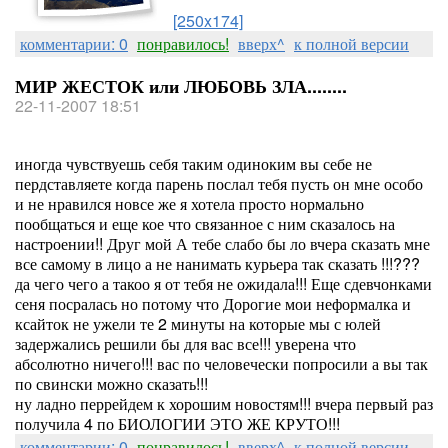
[250x174]
комментарии: 0
понравилось!
вверх^
к полной версии
МИР ЖЕСТОК или ЛЮБОВЬ ЗЛА........
22-11-2007 18:51
иногда чувствуешь себя таким одиноким вы себе не
пердставляете когда парень послал тебя пусть он мне особо
и не нравился новсе же я хотела просто нормально
пообщаться и еще кое что связанное с ним сказалось на
настроении!! Друг мой А тебе слабо бы ло вчера сказать мне
все самому в лицо а не нанимать курьера так сказать !!!???
да чего чего а такоо я от тебя не ожидала!!! Еще сдевчонками
сеня посралась но потому что Дорогие мои неформалка и
ксайток не ужели те 2 минуты на которые мы с юлей
задержались решили бы для вас все!!! уверена что
абсолютно ничего!!! вас по человечески попросили а вы так
по свински можно сказать!!!
ну ладно перрейдем к хорошим новостям!!! вчера первый раз
получила 4 по БИОЛОГИИ ЭТО ЖЕ КРУТО!!!
комментарии: 0
понравилось!
вверх^
к полной версии