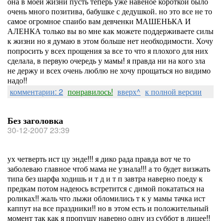
она в моей жизни пусть теперь уже навеное короткой было
очень много позитива, бабушке с дедушкой. но это все не то
самое огромное спаибо вам девченки МАШЕНЬКА И
АЛЕНКА только вы во мне как можете поддерживаете силы
к жизни но я думаю в этом больше нет необходимости. Хочу
попросить у всех прощения за все то что я плохого для них
сделала, в первую очередь у мамы! я правда ни на кого зла
не держу и всех очень люблю не хочу прощаться но видимо
надо!!
комментарии: 2
понравилось!
вверх^
к полной версии
Без заголовка
30-12-2007 23:39
ух четверть ист цу энде!!! я дико рада правда вот че то
заболеваю главное чтоб мама не узнала!!! а то будет визжать
типа без шарфа ходишь и т д и т п завтра наверно поеду к
предкам потом надеюсь встретится с димой покататься на
роликах!! жаль что лыжи обломились т к у мамы тачка ист
каппут на все праздники!! но в этом есть и положительный
момент так как я пропушу наверно одну из суббот в лицее!!