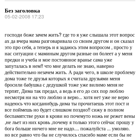
Без заголовка
05-02-2008 17:23
господи боже зачем жить? где то я уже слышала этот вопрос
ах да вчера мама разговаривала со своим другом и он сказал
это про себя, а теперь и я задаюсь этим вопросом , просто у
нас ситуации с маминым другом разные он болеет а у меня
предки и учеба и мое постоянное вранье сама уже
запуталась в нем!! что мне делать не знаю, наверно
действительно незачем жить. А ради чего, в школе проблему
дома тоже те друзья которых я считала друзьями меня
бросили бабушка с дедушкой тоже уже вилимо меня не
терпят, Дима так предал, а ведь я его до сих пор люблю
несмотря ни на что люблю и верю... хотя нет уже не верю
надеюсь что когданибудь дима ты прочитаешь этот пост и
все поймешь но будет слишком поздно!! сижу в полном
беспамятстве руки в крови но почемуто ножь не режет вены
,не льет из них кровь ,почему я только этого сейчас прошу у
бога больше ничего мне не надо.... пожалуйста ... умоляю.
но все равно что бы не случилось спасибо маме если бы не