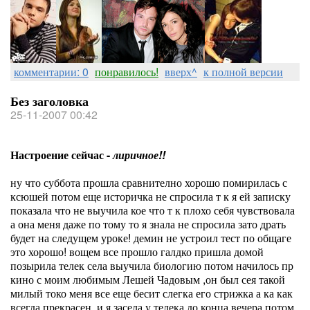
комментарии: 0
понравилось!
вверх^
к полной версии
Без заголовка
25-11-2007 00:42
Настроение сейчас -
лиричное!!
ну что суббота прошла сравнително хорошо помирилась с
ксюшей потом еще историчка не спросила т к я ей записку
показала что не выучила кое что т к плохо себя чувствовала
а она меня даже по тому то я знала не спросила зато драть
будет на следущем уроке! демин не устроил тест по общаге
это хорошо! вощем все прошло галдко пришла домой
позырила телек села выучила биологию потом начилось пр
кино с моим любимым Лешей Чадовым ,он был сея такой
милый токо меня все еще бесит слегка его стрижка а ка как
всегда прекрасен, и я засела у телека до конца вечера потом