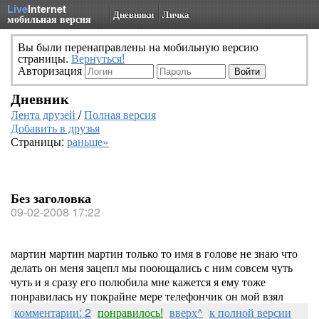
Live
Internet
Дневники
Личка
мобильная версия
Вы были перенаправлены на мобильную версию
страницы.
Вернуться!
Авторизация
Дневник
Лента друзей
/
Полная версия
Добавить в друзья
Страницы:
раньше»
Без заголовка
09-02-2008 17:22
мартин мартин мартин только то имя в голове не знаю что
делать он меня зацепл мы пооющались с ним совсем чуть
чуть и я сразу его полюбила мне кажется я ему тоже
понравилась ну покрайне мере телефончик он мой взял
комментарии: 2
понравилось!
вверх^
к полной версии