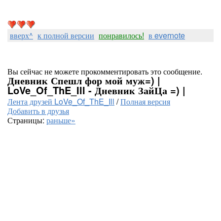
вверх^
к полной версии
понравилось!
в evernote
Вы сейчас не можете прокомментировать это сообщение.
Дневник Спешл фор мой муж=) |
LoVe_Of_ThE_Ill - Дневник ЗайЦа =) |
Лента друзей LoVe_Of_ThE_Ill
/
Полная версия
Добавить в друзья
Страницы:
раньше»