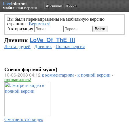
Live
Internet
Дневники
Личка
мобильная версия
Вы были перенаправлены на мобильную версию
страницы.
Вернуться!
Авторизация
Дневник
LoVe_Of_ThE_Ill
Лента друзей
-
Дневник
-
Полная версия
Спешл фор мой муж=)
10-06-2008 04:12
к комментариям
-
к полной версии
-
понравилось!
Смотреть это видео