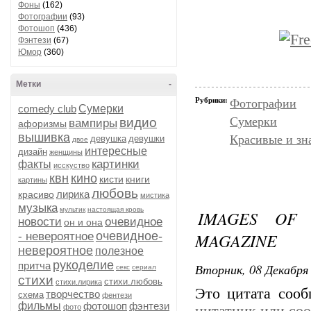
Фоны
(162)
Фотографии
(93)
Фотошоп
(436)
Фэнтези
(67)
Юмор
(360)
Метки
-
Рубрики:
Фотографии
comedy club
Сумерки
Сумерки
видио
вампиры
афоризмы
вышивка
Красивые и зн
девушка
девушки
двое
интересные
дизайн
женщины
картинки
факты
исскуство
квн
кино
кисти
книги
картины
любовь
лирика
красиво
мистика
музыка
мультик
настоящая кровь
IMAGES OF 
новости
очевидное
он и она
очевидное-
MAGAZINE
- невероятное
невероятное
полезное
рукоделие
притча
Вторник, 08 Декабря 
секс
сериал
стихи
стихи.любовь
стихи.лирика
Это цитата соо
творчество
схема
фентези
фильмы
фотошоп
фэнтези
фото