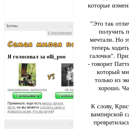
которые измени
"Это так отли
Битвы
-
получить п
К приложению
мечтали. Но э
теперь ходить
галочки". При
Я голосовал за olli_poo
- говорит Патт
который мн
только из э
хорошо. Ча
ultramarinovaya_pechenusha
olli_poo
Прикиньте, еще есть
много других
К слову, Кри
битв
, но вы можете
создать свою и
доказать всем, что вы круче
!
вампирской са
превратилась
-