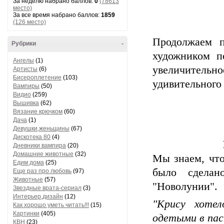
За неделю набрано баллов:
0
(78613
место)
За все время набрано баллов:
1859
(126 место)
Продолжаем п
Рубрики
-
художником п
Ангелы
(1)
увеличительно
Артисты
(6)
Бисероплетение
(103)
удивительного
Вампиры
(50)
Видио
(259)
Вышивка
(62)
Вязание крючком
(60)
Дача
(1)
Девушки,женьщины
(67)
Дискотека 80
(4)
Дневники вампира
(20)
Домашние животные
(32)
Мы знаем, что
Едим дома
(25)
было сделан
Еще раз про любовь
(97)
Животные
(57)
"Новолунии".
Звездные врата-сериал
(3)
Интерьер,дизайн
(12)
"Крису хоте
Как хорошо уметь читать!!!
(15)
Картинки
(405)
одетыми в пас
КВН
(23)