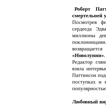
Роберт Пат
смертельней 
Посмотрев 
сердееда Эдв
миллионы де
поклонницами
возвращает
«Новолунии»
.
Редактор гля
взяла интервь
Паттинсон под
поступках и 
популярностью
Любовный вир