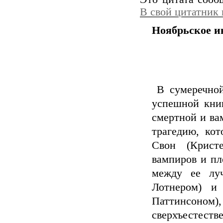
В свой цитатник
Ноябрьское и
В сумеречной
успешной кни
смертной и ва
трагедию, кот
Свон (Крист
вампиров и пл
между ее лу
Лотнером) и
Паттинсоно
сверхъесте