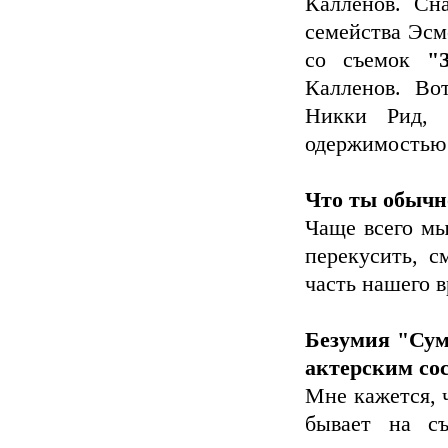
Калленов. Сна
семейства Эсм
со съемок
"
Калленов. Во
Никки Рид, 
одержимостью 
Что ты обычно
Чаще всего мы
перекусить, с
часть нашего 
Безумия "Сум
актерским со
Мне кажется, 
бывает на съ