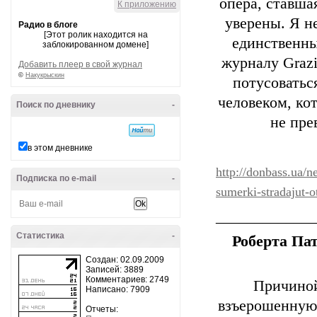
опера, ставша
К приложению
уверены. Я не
Радио в блоге
[Этот ролик находится на
единственны
заблокированном домене]
журналу Grazi
Добавить плеер в свой журнал
©
Накукрыскин
потусоватьс
человеком, кот
Поиск по дневнику
-
не пре
в этом дневнике
http://donbass.ua/n
Подписка по e-mail
-
sumerki-stradajut-o
_____________
Статистика
-
Роберта Па
Создан: 02.09.2009
Записей: 3889
Комментариев: 2749
Причиной
Написано: 7909
взъерошенную
Отчеты: