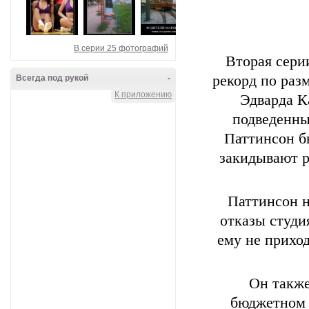
В серии 25 фотографий
Вторая сери
рекорд по раз
Всегда под рукой
-
К приложению
Эдварда К
подведенны
Паттинсон бы
закидывают р
Паттинсон н
отказы студи
ему не приход
Он также
бюджетном 