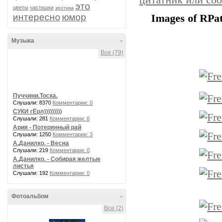
цитатник или со
это
цветы
часткшки
эротика
интересно
юмор
Images of RPat
Музыка
-
Все (79)
Пуччини.Тоска.
Слушали: 8370
Комментарии: 0
СУКИ гЁрл)))))))))
Слушали: 281
Комментарии: 6
Ария - Потерянный рай
Слушали: 1250
Комментарии: 3
А.Данилко. - Весна
Слушали: 219
Комментарии: 0
А.Данилко. - Собирая желтые
листья
Слушали: 192
Комментарии: 0
Фотоальбом
-
Все (2)