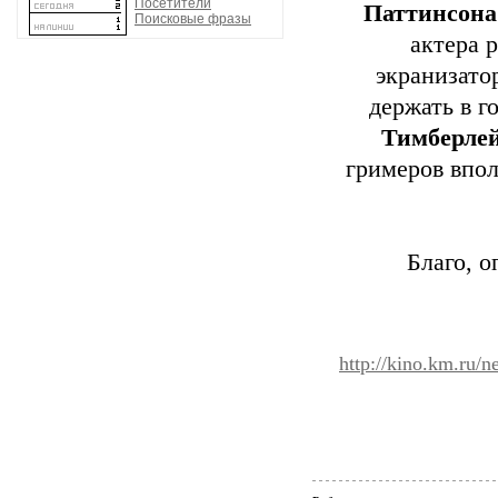
Посетители
Паттинсона
Поисковые фразы
актера 
экранизато
держать в г
Тимберле
гримеров впол
Благо, о
http://kino.km.r