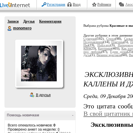
Регистрация
Вход
Рейтинги
Авос
Записи
Друзья
Комментарии
Выбрана рубрика
Красивые и зн
monomero
Другие рубрики в этом дневнике
Сумерки
(192),
Стихи
(98),
Сильн
Поздравления
(14),
Плагины
(5),
П
Ню
(23),
Нэйл-арт
(3),
Натюрмор
КВН
(23),
Картинки
(405),
Как хор
про любовь
(97),
Едим дома
(25
Дача
(1),
Вязание крючком
(60),
Вы
ЭКСКЛЮЗИВ
КАЛЛЕНЫ И 
Среда, 09 Декабря 20
В друзья
Это цитата соо
В свой цитатник
Помощь новичкам
-
Эксклюзивный
Всего опекалось новичков:
0
Проверено анкет за неделю:
0