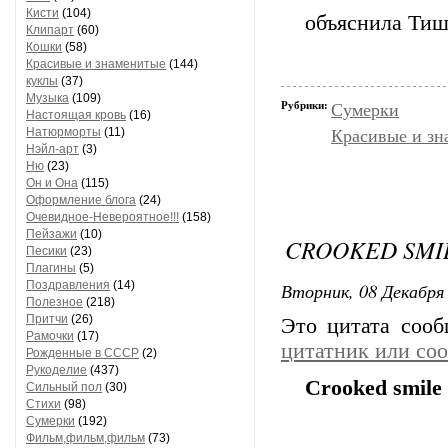
Кисти
(104)
объяснила Тиш
Клипарт
(60)
Кошки
(58)
Красивые и знаменитые
(144)
куклы
(37)
Музыка
(109)
Рубрики:
Сумерки
Настоящая кровь
(16)
Натюрморты
(11)
Красивые и зн
Нэйл-арт
(3)
Ню
(23)
Он и Она
(115)
Оформление блога
(24)
Очевидное-Невероятное!!!
(158)
Пейзажи
(10)
CROOKED SMI
Песики
(23)
Плагины
(5)
Поздравления
(14)
Вторник, 08 Декабря 
Полезное
(218)
Притчи
(26)
Это цитата соо
Рамочки
(17)
цитатник или со
Рожденные в СССР
(2)
Рукоделие
(437)
Crooked smile
Сильный пол
(30)
Стихи
(98)
Сумерки
(192)
Фильм,фильм,фильм
(73)