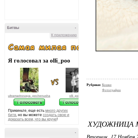
Битвы
-
К приложению
Я голосовал за olli_poo
Рубрики:
Кошки
Фотографии
ultramarinovaya_pechenusha
olli_poo
Прикиньте, еще есть
много других
битв
, но вы можете
создать свою и
доказать всем, что вы круче
!
ХУДОЖНИЦА M
-
Вторник, 17 Ноября 2