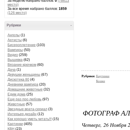
За неделю набрано баллов:
0
(78613
место)
За все время набрано баллов:
1859
(126 место)
Рубрики
-
Ангелы
(1)
Артисты
(6)
Бисероплетение
(103)
Вампиры
(50)
Видио
(259)
Вышивка
(62)
Вязание крючком
(60)
Дача
(1)
Девушки,женьщины
(67)
Рубрики:
Картинки
Дискотека 80
(4)
Кошки
Дневники вампира
(20)
Домашние животные
(32)
Едим дома
(25)
Еще раз про любовь
(97)
Животные
(57)
Звездные врата-сериал
(3)
ФОТОГРАФ А
Интерьер,дизайн
(12)
Как хорошо уметь читать!!!
(15)
Четверг, 26 Ноября 2
Картинки
(405)
КВН
(23)