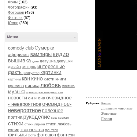
Фоны
(162)
Фотографии
(93)
Фотошоп
(436)
Фэнтези
(67)
Юмор
(360)
Метки
-
comedy club
Сумерки
видио
вампиры
афоризмы
вышивка
девушка
девушки
двое
интересные
дизайн
женщины
картинки
факты
исскуство
квн
кино
кисти
книги
картины
любовь
лирика
красиво
мистика
музыка
мультик
настоящая кровь
новости
очевидное
он и она
очевидное-
- невероятное
Рубрики:
Кошки
Домашние животные
невероятное
полезное
Животные
рукоделие
притча
секс
сериал
Песики
стихи
стихи.любовь
стихи.лирика
творчество
схема
фентези
фильмы
фотошоп
фэнтези
фото