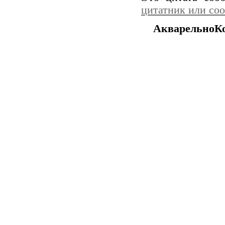
цитатник или со
АкварельноКо