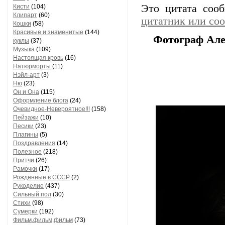
Это цитата со
Кисти
(104)
Клипарт
(60)
цитатник или со
Кошки
(58)
Красивые и знаменитые
(144)
Фотограф Але
куклы
(37)
Музыка
(109)
Настоящая кровь
(16)
Натюрморты
(11)
Нэйл-арт
(3)
Ню
(23)
Он и Она
(115)
Оформление блога
(24)
Очевидное-Невероятное!!!
(158)
Пейзажи
(10)
Песики
(23)
Плагины
(5)
Поздравления
(14)
Полезное
(218)
Притчи
(26)
Рамочки
(17)
Рожденные в СССР
(2)
Рукоделие
(437)
Сильный пол
(30)
Стихи
(98)
Сумерки
(192)
Фильм,фильм,фильм
(73)