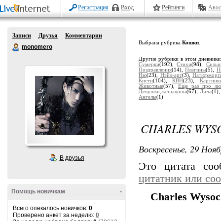
Регистрация
Вход
Рейтинги
Авос
Записи
Друзья
Комментарии
Выбрана рубрика
Кошки
.
monomero
Другие рубрики в этом дневнике
Сумерки
(192),
Стихи
(98),
Сильн
Поздравления
(14),
Плагины
(5),
П
Ню
(23),
Нэйл-арт
(3),
Натюрморт
Кисти
(104),
КВН
(23),
Картинк
Животные
(57),
Еще раз про лю
Девушки,женьщины
(67),
Дача
(1)
Ангелы
(1)
CHARLES WYS
Воскресенье, 29 Нояб
В друзья
Это цитата со
цитатник или со
Помощь новичкам
-
Charles Wysoc
Всего опекалось новичков:
0
Проверено анкет за неделю:
0