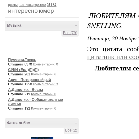
это
цветы
часткшки
эротика
интересно
юмор
ЛЮБИТЕЛЯМ С
SNELLING.
Музыка
-
Все (79)
Пятница, 20 Ноября 
Это цитата со
цитатник или со
Пуччини.Тоска.
Слушали: 8370
Комментарии: 0
Любителям сем
СУКИ гЁрл)))))))))
Слушали: 281
Комментарии: 6
Ария - Потерянный рай
Слушали: 1250
Комментарии: 3
А.Данилко. - Весна
Слушали: 219
Комментарии: 0
А.Данилко. - Собирая желтые
листья
Слушали: 192
Комментарии: 0
Фотоальбом
-
Все (2)