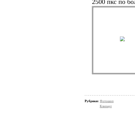
2500 пкс по бо
Рубрики:
Фотошоп
Клипарт