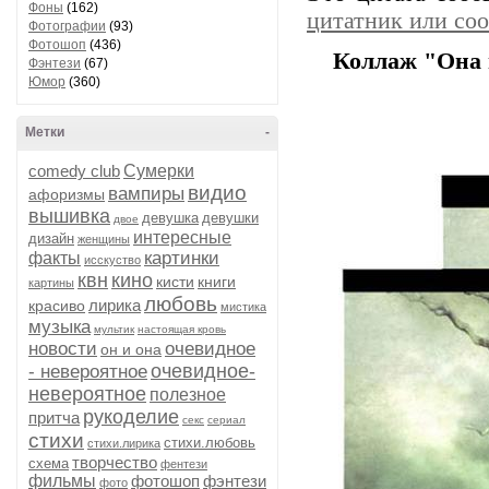
Фоны
(162)
цитатник или со
Фотографии
(93)
Фотошоп
(436)
Коллаж "Она в
Фэнтези
(67)
Юмор
(360)
Метки
-
comedy club
Сумерки
видио
вампиры
афоризмы
вышивка
девушка
девушки
двое
интересные
дизайн
женщины
картинки
факты
исскуство
квн
кино
кисти
книги
картины
любовь
лирика
красиво
мистика
музыка
мультик
настоящая кровь
новости
очевидное
он и она
очевидное-
- невероятное
невероятное
полезное
рукоделие
притча
секс
сериал
стихи
стихи.любовь
стихи.лирика
творчество
схема
фентези
фильмы
фотошоп
фэнтези
фото