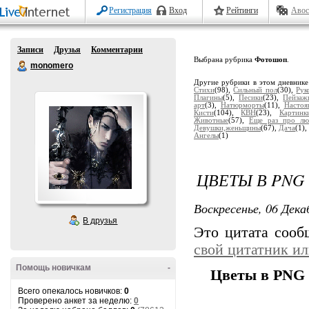
Регистрация
Вход
Рейтинги
Авос
Записи
Друзья
Комментарии
Выбрана рубрика
Фотошоп
.
monomero
Другие рубрики в этом дневник
Стихи
(98),
Сильный пол
(30),
Рук
Плагины
(5),
Песики
(23),
Пейзаж
арт
(3),
Натюрморты
(11),
Настоя
Кисти
(104),
КВН
(23),
Картинк
Животные
(57),
Еще раз про лю
Девушки,женьщины
(67),
Дача
(1)
Ангелы
(1)
ЦВЕТЫ В PNG
Воскресенье, 06 Дека
В друзья
Это цитата соо
свой цитатник и
Помощь новичкам
-
Цветы в PNG
Всего опекалось новичков:
0
Проверено анкет за неделю:
0