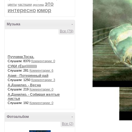
это
цветы
часткшки
эротика
интересно
юмор
Музыка
-
Все (79)
Пуччини.Тоска.
Слушали: 8370
Комментарии: 0
СУКИ гЁрл)))))))))
Слушали: 281
Комментарии: 6
Ария - Потерянный рай
Слушали: 1250
Комментарии: 3
А.Данилко. - Весна
Слушали: 219
Комментарии: 0
А.Данилко. - Собирая желтые
листья
Слушали: 192
Комментарии: 0
Фотоальбом
-
Все (2)