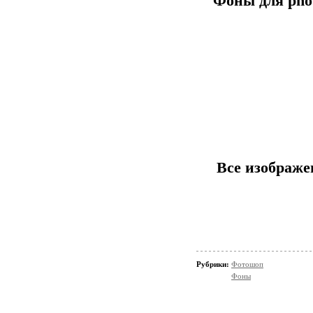
Фоны для pho
Все изображе
Рубрики:
Фотошоп
Фоны