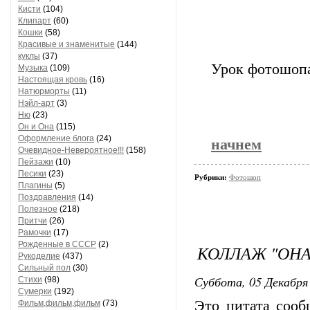
Кисти
(104)
Клипарт
(60)
Кошки
(58)
Красивые и знаменитые
(144)
куклы
(37)
Урок фотошопа
Музыка
(109)
Настоящая кровь
(16)
Натюрморты
(11)
Нэйл-арт
(3)
Ню
(23)
Он и Она
(115)
Оформление блога
(24)
начнем
Очевидное-Невероятное!!!
(158)
Пейзажи
(10)
Песики
(23)
Рубрики:
Фотошоп
Плагины
(5)
Поздравления
(14)
Полезное
(218)
Притчи
(26)
Рамочки
(17)
Рожденные в СССР
(2)
КОЛЛАЖ "ОНА 
Рукоделие
(437)
Сильный пол
(30)
Суббота, 05 Декабря 
Стихи
(98)
Сумерки
(192)
Это цитата соо
Фильм,фильм,фильм
(73)