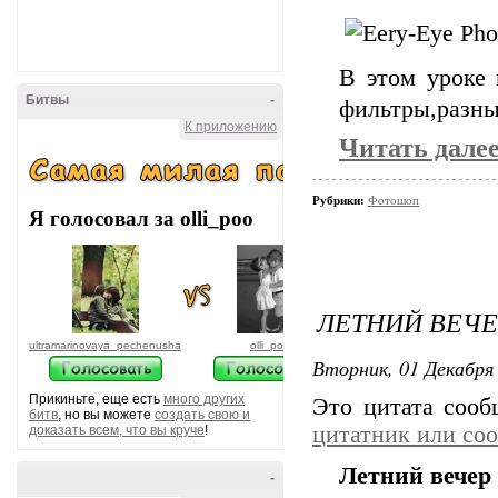
В этом уроке 
Битвы
-
фильтры,разны
К приложению
Читать дале
Рубрики:
Фотошоп
Я голосовал за olli_poo
ЛЕТНИЙ ВЕЧ
ultramarinovaya_pechenusha
olli_poo
Вторник, 01 Декабря 
Прикиньте, еще есть
много других
Это цитата соо
битв
, но вы можете
создать свою и
цитатник или со
доказать всем, что вы круче
!
Летний вечер
-