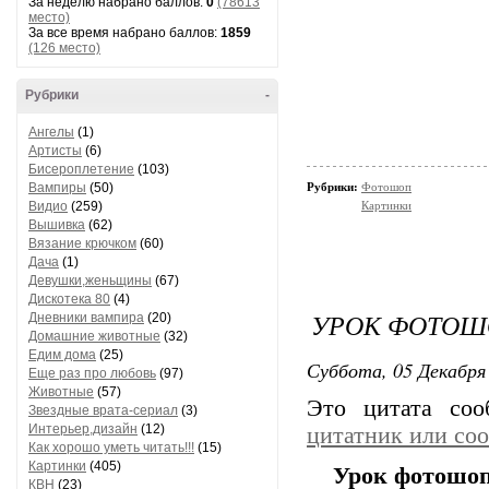
За неделю набрано баллов:
0
(78613
место)
За все время набрано баллов:
1859
(126 место)
Рубрики
-
Ангелы
(1)
Артисты
(6)
Бисероплетение
(103)
Вампиры
(50)
Рубрики:
Фотошоп
Видио
(259)
Картинки
Вышивка
(62)
Вязание крючком
(60)
Дача
(1)
Девушки,женьщины
(67)
Дискотека 80
(4)
УРОК ФОТОШ
Дневники вампира
(20)
Домашние животные
(32)
Едим дома
(25)
Суббота, 05 Декабря 
Еще раз про любовь
(97)
Животные
(57)
Это цитата со
Звездные врата-сериал
(3)
Интерьер,дизайн
(12)
цитатник или со
Как хорошо уметь читать!!!
(15)
Картинки
(405)
Урок фотошоп
КВН
(23)