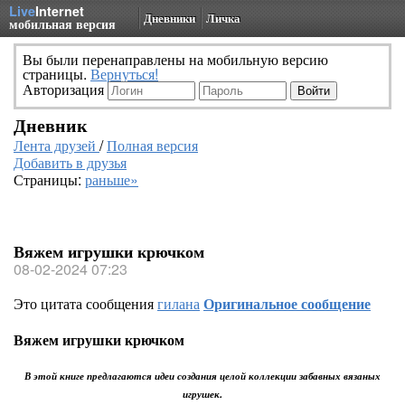
Live
Internet
Дневники
Личка
мобильная версия
Вы были перенаправлены на мобильную версию
страницы.
Вернуться!
Авторизация
Дневник
Лента друзей
/
Полная версия
Добавить в друзья
Страницы:
раньше»
Вяжем игрушки крючком
08-02-2024 07:23
Это цитата сообщения
гилана
Оригинальное сообщение
Вяжем игрушки крючком
В этой книге предлагаются идеи создания целой коллекции забавных вязаных
игрушек.