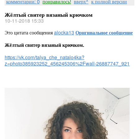
комментарии: 0
понравилось!
вверх^
к полной версии
Жёлтый свитер вязаный крючком
10-11-2018 15:33
Это цитата сообщения
alocka13
Оригинальное сообщение
Жёлтый свитер вязаный крючком.
https://vk.com/talya_che_natalo4ka?
z=photo385923252_456245306%2Fwall-26887747_921