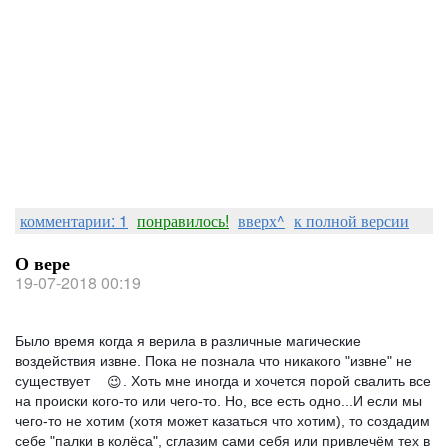
комментарии: 1
понравилось!
вверх^
к полной версии
О вере
19-07-2018 00:19
Было время когда я верила в различные магические
воздействия извне. Пока не познала что никакого "извне" не
существует
. Хоть мне иногда и хочется порой свалить все
😉
на происки кого-то или чего-то. Но, все есть одно...И если мы
чего-то не хотим (хотя может казаться что хотим), то создадим
себе "палки в колёса", сглазим сами себя или привлечём тех в