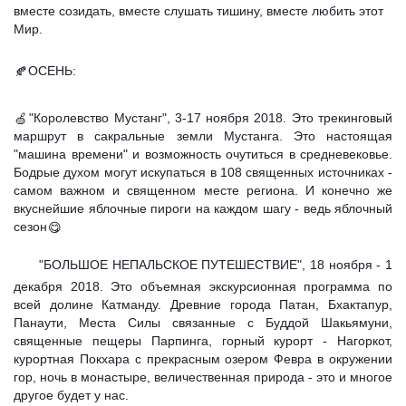
вместе созидать, вместе слушать тишину, вместе любить этот
Мир.
⠀
ОСЕНЬ:
🍂
"Королевство Мустанг", 3-17 ноября 2018. Это трекинговый
🍏
маршрут в сакральные земли Мустанга. Это настоящая
"машина времени" и возможность очутиться в средневековье.
Бодрые духом могут искупаться в 108 священных источниках -
самом важном и священном месте региона. И конечно же
вкуснейшие яблочные пироги на каждом шагу - ведь яблочный
сезон
😋
"БОЛЬШОЕ НЕПАЛЬСКОЕ ПУТЕШЕСТВИЕ", 18 ноября - 1
декабря 2018. Это объемная экскурсионная программа по
всей долине Катманду. Древние города Патан, Бхактапур,
Панаути, Места Силы связанные с Буддой Шакьямуни,
священные пещеры Парпинга, горный курорт - Нагоркот,
курортная Покхара с прекрасным озером Февра в окружении
гор, ночь в монастыре, величественная природа - это и многое
другое будет у нас.