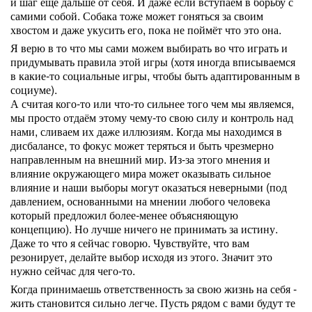
и шаг ещё дальше от себя. И даже если вступаем в борьбу с
самими собой. Собака тоже может гоняться за своим
хвостом и даже укусить его, пока не поймёт что это она.
Я верю в то что мы сами можем выбирать во что играть и
придумывать правила этой игры (хотя иногда вписываемся
в какие-то социальные игры, чтобы быть адаптированным в
социуме).
А считая кого-то или что-то сильнее того чем мы являемся,
мы просто отдаём этому чему-то свою силу и контроль над
нами, сливаем их даже иллюзиям. Когда мы находимся в
дисбалансе, то фокус может теряться и быть чрезмерно
направленным на внешний мир. Из-за этого мнения и
влияние окружающего мира может оказывать сильное
влияние и наши выборы могут оказаться неверными (под
давлением, основанными на мнении любого человека
который предложил более-менее объясняющую
концепцию). Но лучше ничего не принимать за истину.
Даже то что я сейчас говорю. Чувствуйте, что вам
резонирует, делайте выбор исходя из этого. Значит это
нужно сейчас для чего-то.
Когда принимаешь ответственность за свою жизнь на себя -
жить становится сильно легче. Пусть рядом с вами будут те