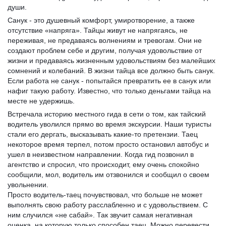
души.
Санук - это душевный комфорт, умиротворение, а также
отсутствие «напряга». Тайцы живут не напрягаясь, не
переживая, не предаваясь волнениям и тревогам. Они не
создают проблем себе и другим, получая удовольствие от
жизни и предаваясь жизненным удовольствиям без малейших
сомнений и колебаний. В жизни тайца все должно быть санук.
Если работа не санук - попытайся превратить ее в санук или
нафиг такую работу. Известно, что только деньгами тайца на
месте не удержишь.
Встречала историю местного гида в сети о том, как тайский
водитель уволился прямо во время экскурсии. Наши туристы
стали его дергать, высказывать какие-то претензии. Таец
некоторое время терпел, потом просто остановил автобус и
ушел в неизвестном направлении. Когда гид позвонил в
агентство и спросил, что происходит, ему очень спокойно
сообщили, мол, водитель им отзвонился и сообщил о своем
увольнении.
Просто водитель-таец почувствовал, что больше не может
выполнять свою работу расслабленно и с удовольствием. С
ним случился «не сабай». Так звучит самая негативная
оценка, на которую только способен таец. Можно перевести