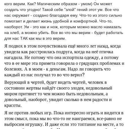
кого верим. Как? Магическим образом - умом) Он может
создать что угодно! Такой себе "злой" гений этот ум. Все что
нас окружает -
создано благодаря ему. Что-то из этого сильно
помогает и делает жизнь удобной и комфортной. Что-то,
наоборот. Ум - это как и нож, которым можно масло намазать
на хлеб, а можно убить. Все во что мы верим - будет работать
для нас ТАК как мы в это верим.
Я подвох в этом почувствовала ещё много лет назад, когда
увидела как расстроилась подруга, когда на неё птичка
нагадила. Не потому что она испортила одежду, а потому
что в ее мире эта примета говорила о грядущих проблемах и
болезнях. А в моем - к деньгам. Надо ли говорить что
каждый из нас получал то во что верил?
Верующий в чертей, будет видеть чертей, человек в
состоянии жертвы найдёт своего злодея, недовольный
миром притянет то чем можно быть недовольным, а
довольный, наоборот, увидит сколько в нем радости и
красоты.
Я не против любых игр. Пока интересно играть и видится в
этом смысл, пока мы во что-то не наиграемся, все-равно не
выбросим игрушку. И даже если это топтание на месте, а то