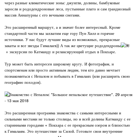
через разные климатические зоны: джунгли, долины, бамбуковые
заросли и рододендроновые леса, пустынные плато и сам грандиозный
массив Аннапурны с его вечными снегами.
Это расширенный маршрут, а и значит более интересный. Кроме
стандартной части мы захватим еще гору Пун Хилл и горячие
источники. У нас будут лучшие виды из возможных, прекрасные
закаты и все звезды Гималаев)) А так же цветущие рододендроны
+ экскурсии по Катманду и релаксирующий отдых в Покхаре.
Тур может быть интересен широкому кругу. И фотографам, и
спортсменам или просто активным людям, тем кто давно мечтает
познакомиться с Непалом и побывать в Гималаях (или расширить свою
географию походов).
Знакомство с Непалом: "Большое непальское путешествие". 29 апреля
- 13 мая 2018
Это расширенная программа знакомства с самыми интересными и
сильными местами не только столицы, но и всей долины Катманду с ее
старинными городами + Покхара с ее прекрасным озером и близостью
к Гималаям. Это путешествие за Силой. Готовьте свои внутренние