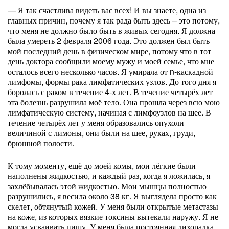
— Я так счастлива видеть вас всех! И вы знаете, одна из
главных причин, почему я так рада быть здесь – это потому,
что меня не должно было быть в живых сегодня. Я должна
была умереть 2 февраля 2006 года. Это должен был быть
мой последний день в физическом мире, потому что в тот
день доктора сообщили моему мужу и моей семье, что мне
осталось всего несколько часов. Я умирала от n-каскадной
лимфомы, формы рака лимфатических узлов. До того дня я
боролась с раком в течение 4-х лет. В течение четырёх лет
эта болезнь разрушила моё тело. Она прошла через всю мою
лимфатическую систему, начиная с лимфоузлов на шее. В
течение четырёх лет у меня образовались опухоли
величиной с лимоны, они были на шее, руках, груди,
брюшной полости.
К тому моменту, ещё до моей комы, мои лёгкие были
наполнены жидкостью, и каждый раз, когда я ложилась, я
захлёбывалась этой жидкостью. Мои мышцы полностью
разрушились, я весила около 38 кг. Я выглядела просто как
скелет, обтянутый кожей. У меня были открытые метастазы
на коже, из которых вязкие токсины вытекали наружу. Я не
могла усваивать пищу. У меня была постоянная лихорадка.