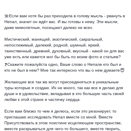
Если вам хотя бы раз приходила в голову мысль - рвануть в
🌺
Непал, значит он ждёт вас. И вы готовы к нему. Эти мысли,
даже мимолетные, посещают далеко не всех.
⠀
Мистический, манящий, экзотический, сакральный,
непостижимый, далекий, родной, шумный, яркий,
таинственный, древний, духовный, вкусный - какой он для вас
уже есть или кажется мог бы быть по моим фото и статьям?
Скажите пожалуйста одно, Ваше слово о Непале кто был и
❓
кто не был в нем? Мне так интересно что вы о нем думаете
😇
⠀
Желающие все так же могут присоединяться в уникальные
туры которые я создаю. Их не много, так как все я делаю для
души и в удовольствие, вкладывая в это большую часть своей
любви к этой стране и частичку сердца.
⠀
Если вам близко то чем я делюсь, если это резонирует, то
приглашаю исследовать Непал вместе со мной. Вместе
Присутствовать в этом поистине исцеляющем пространстве,
вместе раскрываться для чего-то большего, вместе творить,