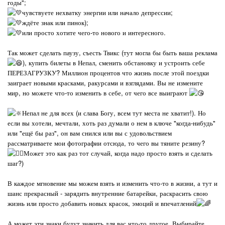
годы";
чувствуете нехватку энергии или начало депрессии;
ждёте знак или пинок);
или просто хотите чего-то нового и интересного.
Так может сделать паузу, съесть Твикс (тут могла бы быть ваша реклама
), купить билеты в Непал, сменить обстановку и устроить себе
ПЕРЕЗАГРУЗКУ? Миллион процентов что жизнь после этой поездки
заиграет новыми красками, ракурсами и взглядами. Вы не измените
мир, но можете что-то изменить в себе, от чего все выиграют
Непал не для всех (и слава Богу, всем тут места не хватит!). Но
если вы хотели, мечтали, хоть раз думали о нем в ключе "когда-нибудь"
или "ещё бы раз", он вам снился или вы с удовольствием
рассматриваете мои фотографии отсюда, то чего вы тяните резину?
Может это как раз тот случай, когда надо просто взять и сделать
шаг?)
В каждое мгновение мы можем взять и изменить что-то в жизни, а тут и
шанс прекрасный - зарядить внутренние батарейки, раскрасить свою
жизнь или просто добавить новых красок, эмоций и впечатлений
А может эти знаки будут значить для вас что-то другое. Выбирайте