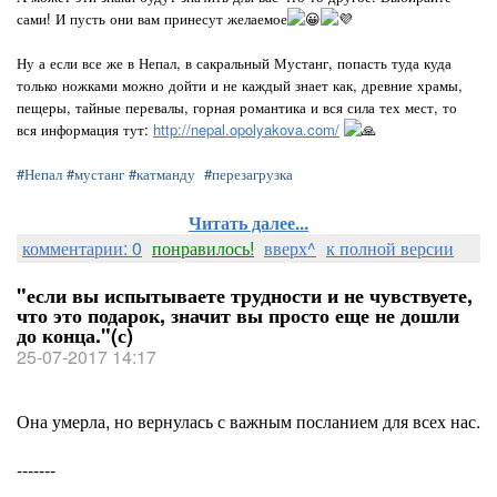
сами! И пусть они вам принесут желаемое
Ну а если все же в Непал, в сакральный Мустанг, попасть туда куда
только ножками можно дойти и не каждый знает как, древние храмы,
пещеры, тайные перевалы, горная романтика и вся сила тех мест, то
вся информация тут:
http://nepal.opolyakova.com/
#Непал
#мустанг
#катманду
#перезагрузка
Читать далее...
комментарии: 0
понравилось!
вверх^
к полной версии
"если вы испытываете трудности и не чувствуете,
что это подарок, значит вы просто еще не дошли
до конца."(с)
25-07-2017 14:17
Она умерла, но вернулась с важным посланием для всех нас.
-------