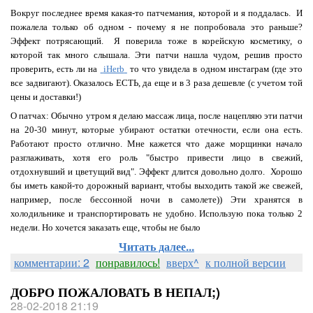
Вокруг последнее время какая-то патчемания, которой и я поддалась. И
пожалела только об одном - почему я не попробовала это раньше?
Эффект потрясающий. Я поверила тоже в корейскую косметику, о
которой так много слышала. Эти патчи нашла чудом, решив просто
проверить, есть ли на
iHerb
то что увидела в одном инстаграм (где это
все задвигают). Оказалось ЕСТЬ, да еще и в 3 раза дешевле (с учетом той
цены и доставки!)
О патчах: Обычно утром я делаю массаж лица, после нацепляю эти патчи
на 20-30 минут, которые убирают остатки отечности, если она есть.
Работают просто отлично. Мне кажется что даже морщинки начало
разглаживать, хотя его роль "быстро привести лицо в свежий,
отдохнувший и цветущий вид". Эффект длится довольно долго. Хорошо
бы иметь какой-то дорожный вариант, чтобы выходить такой же свежей,
например, после бессонной ночи в самолете)) Эти хранятся в
холодильнике и транспортировать не удобно. Использую пока только 2
недели. Но хочется заказать еще, чтобы не было
Читать далее...
комментарии: 2
понравилось!
вверх^
к полной версии
ДОБРО ПОЖАЛОВАТЬ В НЕПАЛ;)
28-02-2018 21:19