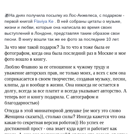
На днях получила посылку из Лос-Анжелеса, с подарком -
🎁
первой книгой
Flaviya Ke
. В ней собраны цитаты о музыке,
жизни и любви, которые она написала во время своих
выступлений в Лондоне, представляя таким образом свои
песни. В книгу вошли так же ее фото за последние 10 лет.
За что мне такой подарок? За то что я тоже была ее
фотографом, когда она была последний раз в Москве и мое
фото вошло в книгу.
Люблю Флавию за ее отношение к чужому труду и
уважение авторских прав, не только моих, а всех с кем она
соприкасается в своем творчестве, создавая музыку, песни,
клипы, да и вообще в жизни. Она никогда не остается в
долгу, всегда за все платит и всегда указывает авторство. А
теперь вот и книгу подарила. С автографом и
благодарностью)
Откуда в этой миниатюрной девушке (не могу это слово
Женщина сказать)), столько силы? Иногда кажется что она
какая-то секретная версия роботов)) Но успех ее
достижений прост - она знает куда идет и работает как