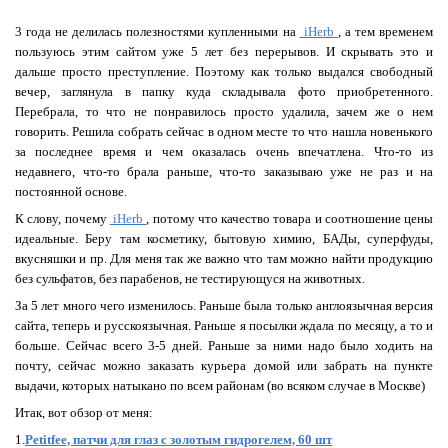
3 года не делилась полезностями купленными на
iHerb
, а тем временем
пользуюсь этим сайтом уже 5 лет без перерывов. И скрывать это и
дальше просто преступление. Поэтому как только выдался свободный
вечер, заглянула в папку куда складывала фото приобретенного.
Перебрала, то что не понравилось просто удалила, зачем же о нем
говорить. Решила собрать сейчас в одном месте то что нашла новенького
за последнее время и чем оказалась очень впечатлена. Что-то из
недавнего, что-то брала раньше, что-то заказываю уже не раз и на
постоянной основе.
К слову, почему
iHerb
, потому что качество товара и соотношение цены
идеальные. Беру там косметику, бытовую химию, БАДы, суперфуды,
вкусняшки и пр. Для меня так же важно что там можно найти продукцию
без сульфатов, без парабенов, не тестирующуся на животных.
За 5 лет много чего изменилось. Раньше была только англоязычная версия
сайта, теперь и русскоязычная. Раньше я посылки ждала по месяцу, а то и
больше. Сейчас всего 3-5 дней. Раньше за ними надо было ходить на
почту, сейчас можно заказать курьера домой или забрать на пункте
выдачи, которых натыкано по всем районам (во всяком случае в Москве)
Итак, вот обзор от меня:
1.
Petitfee, патчи для глаз с золотым гидрогелем, 60 шт