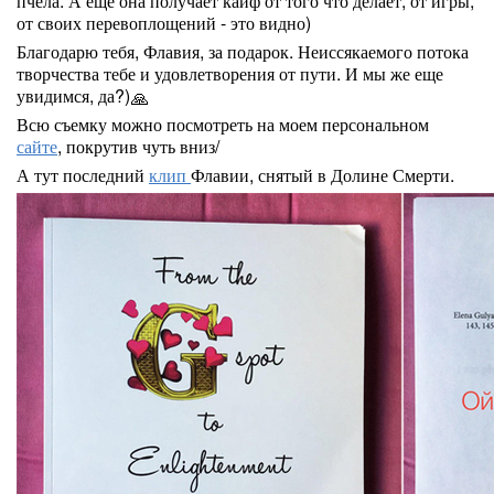
пчела. А еще она получает кайф от того что делает, от игры,
от своих перевоплощений - это видно)
Благодарю тебя, Флавия, за подарок. Неиссякаемого потока
творчества тебе и удовлетворения от пути. И мы же еще
увидимся, да?)
🙏
Всю съемку можно посмотреть на моем персональном
сайте
, покрутив чуть вниз/
А тут последний
клип
Флавии, снятый в Долине Смерти.