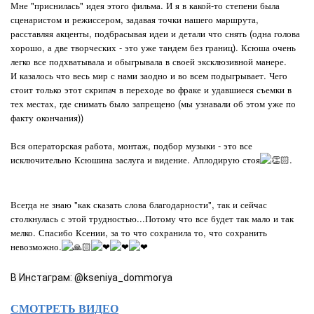
Мне "приснилась" идея этого фильма. И я в какой-то степени была
сценаристом и режиссером, задавая точки нашего маршрута,
расставляя акценты, подбрасывая идеи и детали что снять (одна голова
хорошо, а две творческих - это уже тандем без границ). Ксюша очень
легко все подхватывала и обыгрывала в своей эксклюзивной манере.
И казалось что весь мир с нами заодно и во всем подыгрывает. Чего
стоит только этот скрипач в переходе во фраке и удавшиеся съемки в
тех местах, где снимать было запрещено (мы узнавали об этом уже по
факту окончания))
Вся операторская работа, монтаж, подбор музыки - это все
исключительно Ксюшина заслуга и видение. Аплодирую стоя
.
Всегда не знаю "как сказать слова благодарности", так и сейчас
столкнулась с этой трудностью...Потому что все будет так мало и так
мелко. Спасибо Ксении, за то что сохранила то, что сохранить
невозможно.
В Инстаграм: @kseniya_dommorya
СМОТРЕТЬ ВИДЕО