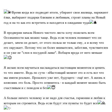
Время когда все подводят итоги, убирают свои жилища, наряжают
ёлки, выбирают подарки близким и любимым, строят планы на Новый
год и на то как его встретить и находятся в ожидании чуда
В предверии начала Нового чистого листа хочу пожелать всем
Осознанности как можно чаще. Ведь если человек понимает что он
делает, зачем он делает, от этого польза не только ему, а и всему что
его окружает. Потому что он более внимателен, заботлив, чувствителен
и он уже не "слон в посудной лавке". Вобщем вреда от него меньше
Я желаю всем научиться наслаждаться настоящим моментом и ценить
то что имеете. Ведь по сути - нНастоящий момент это и есть все что
мы имеем реально. Прошлого уже нет, будущего - ещё нет. А жизнь в
иллюзиях это боль. Просто оглянитесь - в каждый момент можно быть
счастливым и с поводом и без
А больше ничего человеку и не надо для счастья, гармонии и любви к
которым он стремится. Ведь если будут эти пункты то будет все