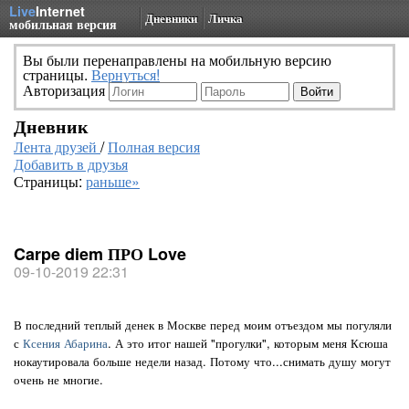
Live
Internet
Дневники
Личка
мобильная версия
Вы были перенаправлены на мобильную версию
страницы.
Вернуться!
Авторизация
Дневник
Лента друзей
/
Полная версия
Добавить в друзья
Страницы:
раньше»
Carpe diem ПРО Love
09-10-2019 22:31
В последний теплый денек в Москве перед моим отъездом мы погуляли
с
Ксения Абарина
. А это итог нашей "прогулки", которым меня Ксюша
нокаутировала больше недели назад. Потому что...снимать душу могут
очень не многие.