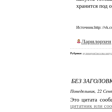
хранится под 
Источник:http: //vk
Ларилорхен
Рубрики:
кулинария/засолка капу
БЕЗ ЗАГОЛОВ
Понедельник, 22 Сент
Это цитата соо
цитатник или со