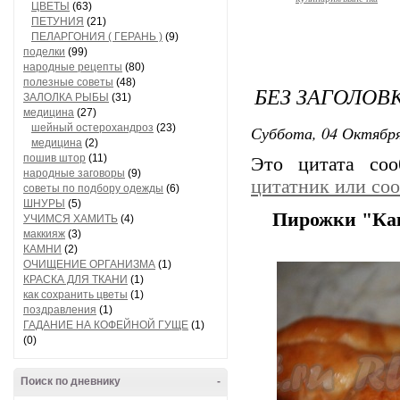
ЦВЕТЫ
(63)
ПЕТУНИЯ
(21)
ПЕЛАРГОНИЯ ( ГЕРАНЬ )
(9)
поделки
(99)
народные рецепты
(80)
полезные советы
(48)
БЕЗ ЗАГОЛОВ
ЗАЛОЛКА РЫБЫ
(31)
медицина
(27)
шейный остерохандроз
(23)
Суббота, 04 Октября
медицина
(2)
пошив штор
(11)
Это цитата со
народные заговоры
(9)
цитатник или со
советы по подбору одежды
(6)
ШНУРЫ
(5)
Пирожки "Ка
УЧИМСЯ ХАМИТЬ
(4)
маккияж
(3)
КАМНИ
(2)
ОЧИЩЕНИЕ ОРГАНИЗМА
(1)
КРАСКА ДЛЯ ТКАНИ
(1)
как сохранить цветы
(1)
поздравления
(1)
ГАДАНИЕ НА КОФЕЙНОЙ ГУЩЕ
(1)
(0)
Поиск по дневнику
-