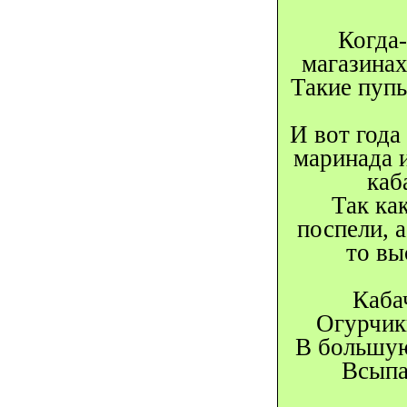
Когда-
магазинах
Такие пупы
И вот года
маринада и
каб
Так ка
поспели, 
то вы
Каба
Огурчики
В большую
Всыпат