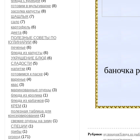
блюда с курицей
(9)
готовим в мультиварке
(8)
засолка капусты
(8)
ШАШЛЫК
(7)
сало
(7)
картофель
(6)
диета
(6)
ПОЛЕЗНЫЕ СОВЕТЫ ПО
КУЛИНАРИИ
(6)
печенье
(6)
блюда из капусты
(6)
УКРАШЕНИЕ БЛЮД
(6)
СЛАДОСТИ
(5)
баночка р
напитки
(4)
готовимся к пасхе
(4)
варенье
(4)
квас
(3)
маринованные огурцы
(3)
блюда из кролика
(1)
блюда из кабачков
(1)
КРЕМ
(1)
полезная таблица для
консервирования
(1)
свежие огурцы на зиму
(1)
СПЕЦИИ
(1)
грибы
(1)
Рубрики:
кулинария/блюда из ры
огород
(171)
кулинария/выпечка