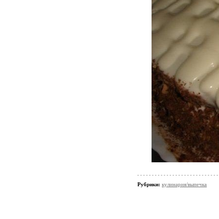
Рубрики:
кулинария/выпечка