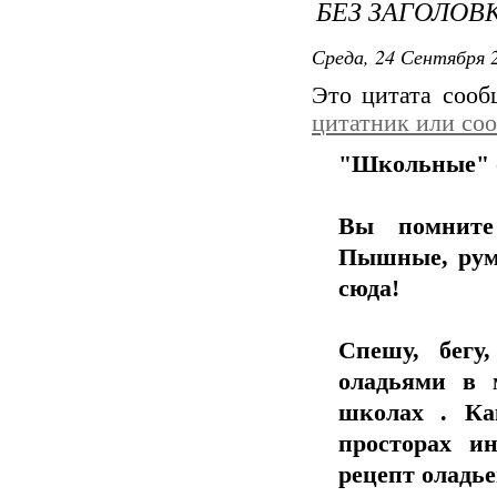
БЕЗ ЗАГОЛОВ
Среда, 24 Сентября 2
Это цитата соо
цитатник или со
"Школьные" 
Вы помните
Пышные, румя
сюда!
Спешу, бегу
оладьями в 
школах . Ка
просторах и
рецепт оладье