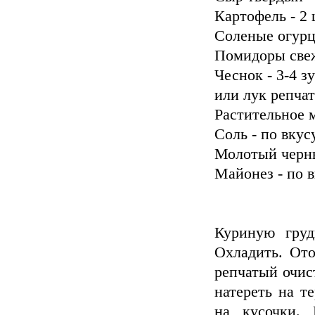
Картофель - 2 
Соленые огурцы
Помидоры свеж
Чеснок - 3-4 з
или лук репчат
Растительное м
Соль - по вкус
Молотый черны
Майонез - по 
Куриную груд
Охладить. Ото
репчатый очис
натереть на т
на кусочки. 