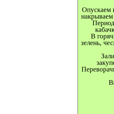
Опускаем 
накрываем 
Период
кабач
В горяч
зелень, че
Зал
закуп
Переворач
В