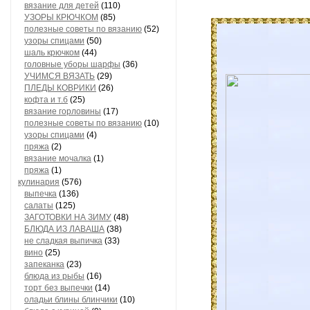
вязание для детей
(110)
УЗОРЫ КРЮЧКОМ
(85)
полезные советы по вязанию
(52)
узоры спицами
(50)
шаль крючком
(44)
головные уборы шарфы
(36)
УЧИМСЯ ВЯЗАТЬ
(29)
ПЛЕДЫ КОВРИКИ
(26)
кофта и т.б
(25)
вязание горловины
(17)
полезные советы по вязанию
(10)
узоры спицами
(4)
пряжа
(2)
вязание мочалка
(1)
пряжа
(1)
кулинария
(576)
выпечка
(136)
салаты
(125)
ЗАГОТОВКИ НА ЗИМУ
(48)
БЛЮДА ИЗ ЛАВАША
(38)
не сладкая выпичка
(33)
вино
(25)
запеканка
(23)
блюда из рыбы
(16)
торт без выпечки
(14)
оладьи блины блинчики
(10)