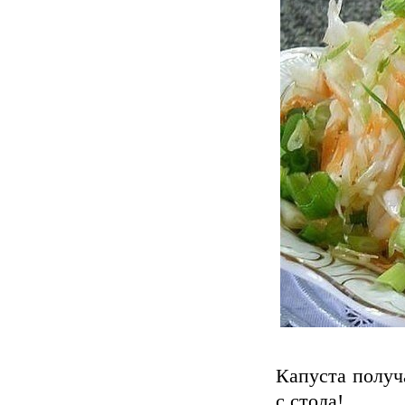
Капуста получ
с стола!