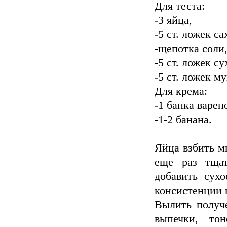
Для теста:
-3 яйца,
-5 ст. ложек са
-щепотка соли
-5 ст. ложек с
-5 ст. ложек му
Для крема:
-1 банка варен
-1-2 банана.
Яйца взбить ми
еще раз тщат
добавить сухо
консистенции к
Вылить получе
выпечки, то