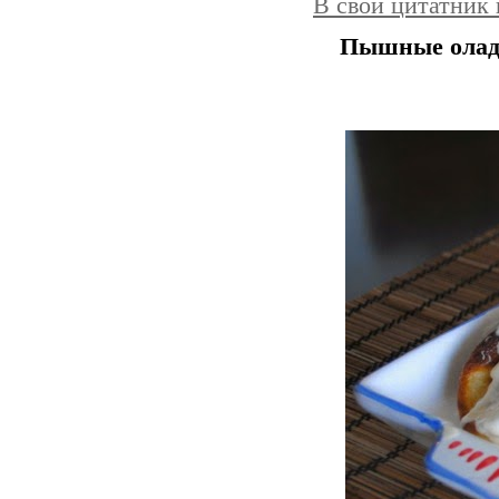
В свой цитатник
Пышные оладь