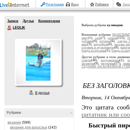
Регистрация
Вход
Рейтинги
Авос
Записи
Друзья
Комментарии
Выбрана рубрика
кулинария
.
LEGLIK
Вложенные рубрики:
ШАШЛЫК
(
зиму
(1),
сало
(7),
салаты
(125),
П
добавки
(0),
печенье
(6),
оладьи 
квас
(3),
картофель
(6),
засолка ка
готовим в мультиварке
(8),
выпеч
блюда из кролика
(1),
блюда из кап
Другие рубрики в этом дневник
советы
(48),
поздравления
(1),
п
заговоры
(9),
медицина
(27),
мак
ГАДАНИЕ НА КОФЕЙНОЙ ГУЩ
БЕЗ ЗАГОЛОВ
В друзья
Вторник, 14 Октября
Это цитата соо
Рубрики
-
цитатник или со
вязание
(599)
Быстрый пир
вязание для взрослых
(142)