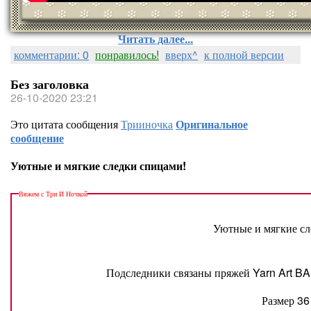
Читать далее...
комментарии: 0
понравилось!
вверх^
к полной версии
Без заголовка
26-10-2020 23:21
Это цитата сообщения
Трииночка
Оригинальное
сообщение
Уютные и мягкие следки спицами!
Вяжем с Три И Ночкой
Уютные и мягкие сл
Подследники связаны пряжей Yarn Art B
Размер 36