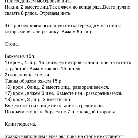
Присоединяем мохеровую нить.
Накид, 2 вместе лиц.Так вяжем до конца ряда.Всего нужно
связать 8 рядов. Отрезаем нить.
⠀
4) Присоединяем основную нить.Переходим на спицы
которыми вязали резинку. Вяжем 6р.лиц.
⠀
Стопа.
⠀
Вяжем из 15п.
1) кром., 1лиц., 1п.снимаем не провязанной, при этом нить
за работой. Вяжем так все 15 петель.
2) изнаночные петли.
Таким образом вяжем 15 р.
16) кром., 8лиц., 2 вместе лиц., разворачиваемся.
17) кром., вяжем 3 изн., 2вместе изн., разворачиваемся.
18) кром., 3 лиц., 2 вместе лиц.
Вяжем пока на спице не останется средних 5п.
По краям стопы набираем по 7 п. с каждой стороны.
⠀
Клин подъема.
⠀
Убавки выполняем через ряд пока на стопе не останется