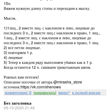
15п.
Вяжем нужную длину стопы и переходим к мыску.
⠀
Мысок.
⠀
1)1лиц., 2 вместе лиц. с наклоном в лево, лицевые до
последних 3 п., 2 вместе лиц.с наклоном в право, 1 лиц.,
1лиц., 2 вместе лиц. с наклоном в лево, лицевые до
последних 3 п., 2 вместе лиц.с наклоном в право, 1 лиц.
2) все петли лицевые.
3) повторяем 1 р.
4) лицевые
5) Тепер в каждом ряду выполняем убавки как в 1 р.
Когда останется 12 п. сшиваем трикотажным швом.
⠀
Ровных вам петелек!⠀
Описание носочки от автора @mirasha_store
источник:https://vk.com/shenows
комментарии: 0
понравилось!
вверх^
к полной версии
Без заголовка
09-10-2020 21:48