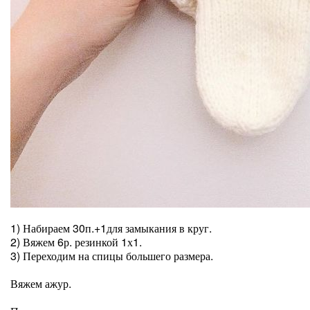
⠀
1) Набираем 30п.+1для замыкания в круг.
2) Вяжем 6р. резинкой 1х1.
3) Переходим на спицы большего размера.
⠀
Вяжем ажур.
⠀