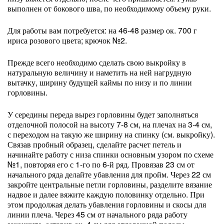
выполнен от бокового шва, по необходимому объему руки.
Для работы вам потребуется: на 46-48 размер ок. 700 г
ириса розового цвета; крючок №2.
Прежде всего необходимо сделать свою выкройку в
натуральную величину и наметить на ней нагрудную
вытачку, ширину будущей каймы по низу и по линии
горловины.
У середины переда вырез горловины будет заполняться
отделочной полосой на высоту 7-8 см, на плечах на 3-4 см,
с переходом на такую же ширину на спинку (см. выкройку).
Связав пробный образец, сделайте расчет петель и
начинайте работу с низа спинки основным узором по схеме
№1, повторяя его с 1-го по 6-й ряд. Провязав 23 см от
начального ряда делайте убавления для пройм. Через 22 см
закройте центральные петли горловины, разделите вязание
надвое и далее вяжите каждую половинку отдельно. При
этом продолжая делать убавления горловины и скосы для
линии плеча. Через 45 см от начального ряда работу