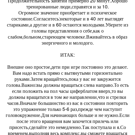
Продолжительность занятий примерно 20 минут.Хорошо
тренированные люди,справятся и за 10.
Огромное значение приобретает и психическое
состояние.Согласитесь:некоторые и в 40 лет выглядят
стариками,а другие и в 60 остаются молодыми.Уберите из
головы представления о себе,как о
слабом,больном,стареющем человеке.Вживайтесь в образ
энергичного и молодого.
ИТАК:
Внешне оно простое,дети при игре постоянно это делают.
Вам надо встать прямо с вытянутыми горизонтально
руками.Затем вращайтесь,пока у вас не закружится
голова.Важно:вы должны вращаться слева направо.То есть
если положить на пол часы циферблатом вверх,то вы
должны вращатьтся в том же направлении,что и стрелки
часов.Вначале большинство из вас в состоянии повторить
это упражнение только 5-6 раз,прежде чем наступит
головокружение.Для начинающих больше и не нужно.Если
после этого вращения вам захочется прилечь или
присесть,сделайте это немедленно.Так поступала и я.Со
временем,выполняя весь комплекс,вы сможете вращаться