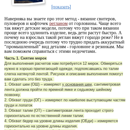
[показать]
Наверняка вы знаете про этот метод - вязание свитеров,
пуловеров и кофточек
регланом
от горловины. Чаще всего
так вяжут детские модели, потому что при таком вязании
проще всего удлинить изделие, ведь дети растут быстро. А
почему на взрослых такой реглан вяжут гораздо реже? Не в
последнюю очередь потому что трудно придать аккуратный
"промышленный" вид деталям - горловине и резинкам. Мы
вам поможем справиться с этими недочетами.
Часть 1. Снятие мерок
Для выполнения расчетов нам потребуется 12 мерок. Обмеряться
нужно в хорошо прилегающей одежде, подпоясавшись по талии
слегка натянутой лентой. Рисунок и описание выполнения помогут
вам сделать это без труда.
1. Обхват шеи (ОШ) – измеряют
у основания шеи
, сантиметровая
лента должна пройти по яремной ямке и седьмому шейному
позвонку.
2. Обхват груди (ОГ) – измеряют по наиболее выступающим частям
груди и лопаток
3. Обхват талии (ОТ) – сантиметровая лента проходит строго
горизонтально по естественной линии талии.
4. Обхват бедер на уровне длины изделия (ОБди) – измеряется
горизонтально на уровне длины изделия.