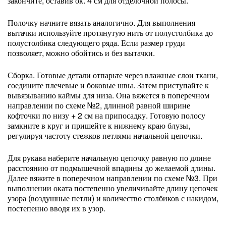
закончите, оставив ок. 4 см для отделочной полосы.
Полочку начните вязать аналогично. Для выполнения
вытачки используйте протянутую нить от полустолбика до
полустолбика следующего ряда. Если размер груди
позволяет, можно обойтись и без вытачки.
Сборка. Готовые детали отпарьте через влажные слои ткани,
соедините плечевые и боковые швы. Затем приступайте к
вывязыванию каймы для низа. Она вяжется в поперечном
направлении по схеме №2, длинной равной ширине
кофточки по низу + 2 см на припосадку. Готовую полосу
замкните в круг и пришейте к нижнему краю блузы,
регулируя частоту стежков петлями начальной цепочки.
Для рукава наберите начальную цепочку равную по длине
расстоянию от подмышечной впадины до желаемой длины.
Далее вяжите в поперечном направлении по схеме №3. При
выполнении оката постепенно увеличивайте длину цепочек
узора (воздушные петли) и количество столбиков с накидом,
постепенно вводя их в узор.