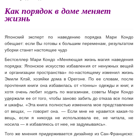
Как порядок в доме меняет
жизнь
Японский эксперт по наведению порядка Мари Кондо
обещает: если Вы готовы к большим переменам, результатом
уборки станет настоящее чудо
Бестселлер Мари Кондо
«Меняющая жизнь магия наве
дения
порядка: Японское искусство избавления от ненужных вещей
и организации пространства»
по-настоящему изменил жизнь
Эмили Клэй, хозяйки дома в Орегоне. По ее словам, после
прочтения книги она избавилась от «тонны» одежды и книг, и
хотя очень любит ходить по магазинам, советы Мари Кондо
удержали ее от того, чтобы заново забить до отказа все полки
и шкафы. «Эта книга полностью изменила мое представление
от вещах, — говорит она. — Если мне не нравится какая-то
вещь, если я никогда не использовала ее, не читала, не
носила — я избавляюсь от нее, не задумываясь».
Того же мнения придерживается дизайнер из Сан-Франциско: