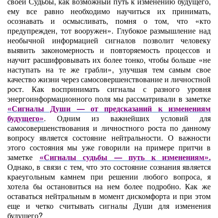
своей Судьбы, как возможный путь к изменению будущего,
ему все равно необходимо научиться их принимать,
осознавать и осмысливать, помня о том, что «кто
предупрежден, тот вооружен». Глубокое размышление над
необычной информацией сигналов позволит человеку
выявить закономерность и повторяемость процессов и
научит расшифровывать их более тонко, чтобы больше «не
наступать на те же грабли», улучшая тем самым свое
качество жизни через самосовершенствование и личностной
рост. Как воспринимать сигналы с разного уровня
энергоинформационного поля мы рассматривали в заметке
«
Сигналы Души — от предсказаний к изменениям
будущего
»
. Одним из важнейших условий для
самосовершенствования и личностного роста по данному
вопросу является состояние нейтральности. О важности
этого состояния мы уже говорили на примере притчи в
заметке
«
Сигналы судьбы — путь к изменениям
».
Однако, в связи с тем, что это состояние сознания является
краеугольным камнем при решении любого вопроса, я
хотела бы остановиться на нем более подробно. Как же
оставаться нейтральным в момент дискомфорта и при этом
еще и четко считывать сигналы Души для изменения
будущего?