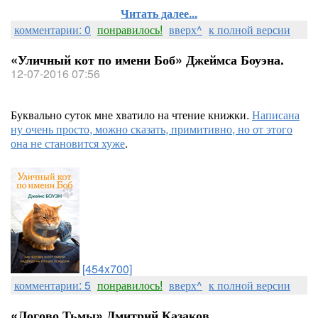
Читать далее...
комментарии: 0
понравилось!
вверх^
к полной версии
«Уличный кот по имени Боб» Джеймса Боуэна.
12-07-2016 07:56
Буквально суток мне хватило на чтение книжки.
Написана
ну очень просто, можно сказать, примитивно, но от этого
она не становится хуже
.
[454x700]
комментарии: 5
понравилось!
вверх^
к полной версии
«Логово Тьмы» Дмитрий Казаков.