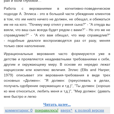
ран и боли глубокой…
Работа с верованиями в когнитивно-поведенческом
подходе А. Эллиса - это в большой части убеждение клиентов
в том, что им никто ничего не должен, не обещал, и обижаться
им не на кого. "Почему мир отнял у меня сына?" - "А откуда вы
взяли, что ваш сын всегда будет рядом с вами?" - Но это же не
справедливо?" - "А кто вам обещал, что мир справедлив?"
- подобные диалоги воспроизводятся раз от разу, меняя
только свое наполнение.
Иррациональные верования часто формируются уже в
детстве и проявляются неадекватными требованиями к себе,
другим и окружающему миру. В основе их нередко лежат
нарциссизм или комплекс величия. Эллис (Ellis and Harper,
1979) описывает эти верования-требования в виде трех
основных «Должен»: "Я должен: (преуспевать в делах,
получать одобрение окружающих и т.д.)", "Ты должен: (хорошо
ко мне относиться, любить меня и т.д.)", "Мир должен: (давать
мне быстро и легко
Читать далее...
комментарии: 0
понравилось!
вверх^
к полной версии