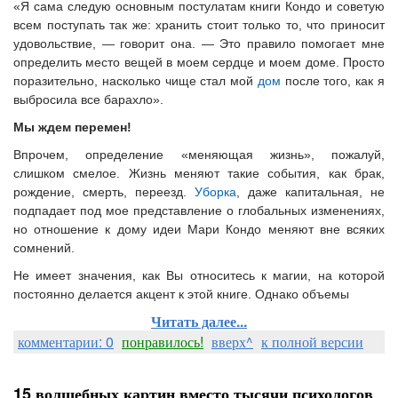
«Я сама следую основным постулатам книги Кондо и советую
всем поступать так же: хранить стоит только то, что приносит
удовольствие, — говорит она. — Это правило помогает мне
определить место вещей в моем сердце и моем доме. Просто
поразительно, насколько чище стал мой
дом
после того, как я
выбросила все барахло».
Мы ждем перемен!
Впрочем, определение «меняющая жизнь», пожалуй,
слишком смелое. Жизнь меняют такие события, как брак,
рождение, смерть, переезд.
Уборка
, даже капитальная, не
подпадает под мое представление о глобальных изменениях,
но отношение к дому идеи Мари Кондо меняют вне всяких
сомнений.
Не имеет значения, как Вы относитесь к магии, на которой
постоянно делается акцент к этой книге. Однако объемы
Читать далее...
комментарии: 0
понравилось!
вверх^
к полной версии
15 волшебных картин вместо тысячи психологов